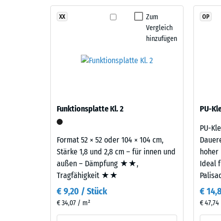
zur
Die
Zum
XX
OP
dunklen
Druckfes
Vergleich
Basis
eines
hinzufügen
bilden.
Werkstof
Diese
beschrei
Farbgebung
seinen
ist
Widerst
besonders
gegen
beständig,
Funktionsplatte Kl. 2
punktuel
PU-Kle
da
Belastun
PU-Kle
beide
Sie
Format 52 × 52 oder 104 × 104 cm,
Dauere
Granulatarten
gibt
Stärke 1,8 und 2,8 cm – für innen und
hoher 
vollständig
an,
außen – Dämpfung ★★,
Ideal 
durchgefärbt
in
Tragfähigkeit ★★
Palisa
sind.
welchem
€ 9,20 / Stück
€ 14,
Maße
€ 34,07 / m²
der
€ 47,74 
Material
Werkstof
–