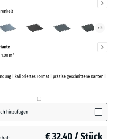
prenkelt
t
Altsilber
Anthrazit
Farngrün
Leicht
+ 5
Blau
renkelt
Gesprenkelt
ve)
riante
| 1,00 m²
ndung | kalibriertes Format | präzise geschnittene Kanten |
e
elb
(active)
kelt
ch hinzufügen
r
+ € 1,60
€ 32,40 / Stück
abatt