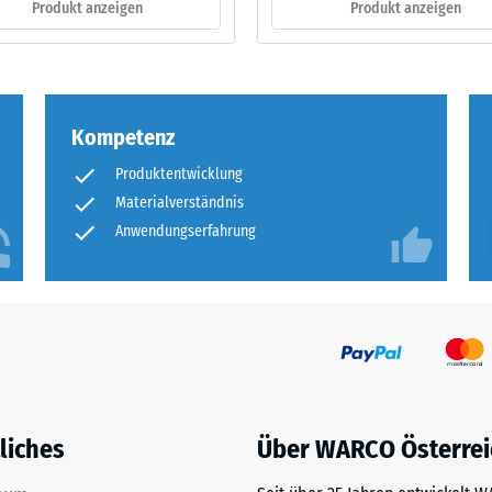
Produkt anzeigen
Produkt anzeigen
ng
ten
Kompetenz
.
Produktentwicklung
Materialverständnis
Anwendungserfahrung
tiefe
tigkeit
liches
Über WARCO Österrei