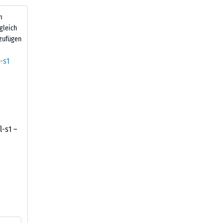
m
gleich
zufügen
l-s1 –