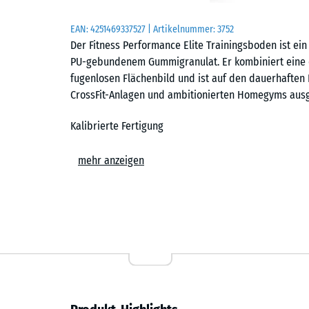
EAN:
4251469337527
| Artikelnummer:
3752
Der Fitness Performance Elite Trainingsboden ist ei
PU-gebundenem Gummigranulat. Er kombiniert eine d
fugenlosen Flächenbild und ist auf den dauerhaften E
CrossFit-Anlagen und ambitionierten Homegyms ausg
Kalibrierte Fertigung
Die Platten werden zunächst als übergroße Rohlinge
mehr anzeigen
und Reifephase werden sie präzise auf das Sollforma
entstehen Platten mit minimalen Toleranzen, einer s
Voraussetzung für das geschlossene Flächenbild im 
Nahezu fugenloses Flächenbild
Der Trainingsboden ist in den Formaten 50 × 50 cm und
cm erhältlich. Jede Platte trägt eine exakt geschnit
verlegte Fläche nahezu geschlossen und zeigt die ruh