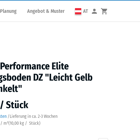
 Planung
Angebot & Muster
AT
 Performance Elite
gsboden DZ "Leicht Gelb
nkelt"
 / Stück
sten
/
Lieferung in ca.
2-3 Wochen
 / m²
(
10,00
kg
/ Stück)