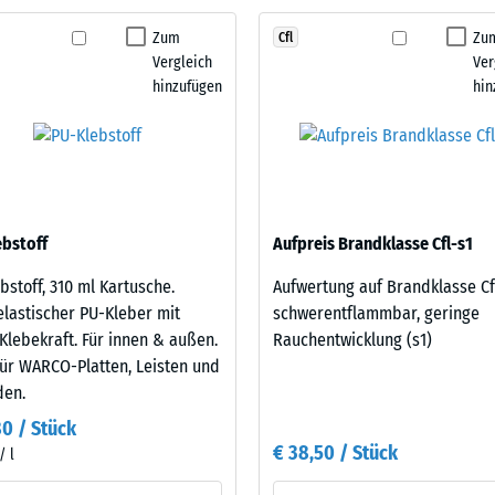
Zum
Zu
Cfl
tigkeit
Vergleich
Ver
hinzufügen
hin
fes
bt
and
le
bstoff
Aufpreis Brandklasse Cfl-s1
gen.
bstoff, 310 ml Kartusche.
Aufwertung auf Brandklasse Cf
lastischer PU-Kleber mit
schwerentflammbar, geringe
Klebekraft. Für innen & außen.
Rauchentwicklung (s1)
für WARCO-Platten, Leisten und
den.
80 / Stück
€ 38,50 / Stück
/ l
f