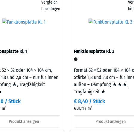
Vergleich
Ver
n. Bei höheren Anforderungen können eine oder mehrere Funktionspl
hinzufügen
hin
eibende
n Gewichten aufnehmen und die Übertragung in den Untergrund weit
llung
t vor allem in Fitnessräumen über bewohnten Geschossen infrage, e
sofern Schwingungen über angebundene Bauteile in genutzte Räume
legt. Ein Nachweis nach DIN 4109 gilt für den vollständigen Bauteil
latte.
en
onsplatte Kl. 1
Funktionsplatte Kl. 3
stung
 52 × 52 oder 104 × 104 cm,
Format 52 × 52 oder 104 × 104 
 1,8 und 2,8 cm – nur für innen
Stärke 1,8 und 2,8 cm – für in
fung ★, Tragfähigkeit
außen – Dämpfung ★★★,
★
Tragfähigkeit ★
30 / Stück
€ 8,40 / Stück
 / m²
€ 31,11 / m²
Produkt anzeigen
Produkt anzeigen