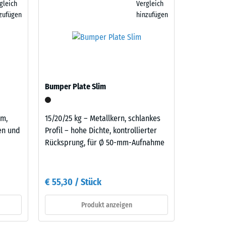
gleich
Vergleich
atten
zufügen
hinzufügen
er
benso
aufbau
Bumper Plate Slim
cm,
15/20/25 kg – Metallkern, schlankes
nen und
Profil – hohe Dichte, kontrollierter
Rücksprung, für Ø 50-mm-Aufnahme
€ 55,30 / Stück
Produkt anzeigen