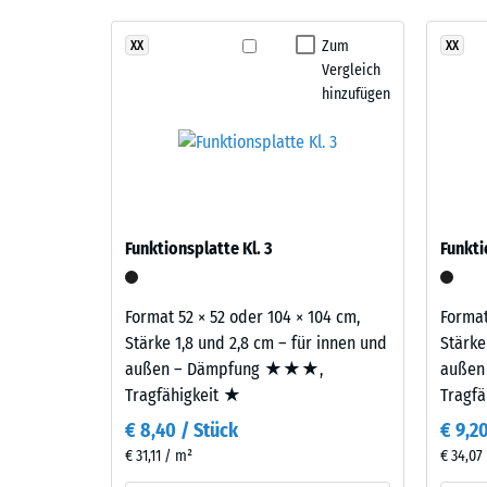
Rutschfe
Lavendel
entsteht
Zum
XX
XX
Abriebfe
Vergleich
aus
Wasserd
hinzufügen
einer
Mischung
Rutschh
von
Wärmedä
Violett-,
Blau-
Frostbe
und
Schei
Funktionsplatte Kl. 3
Funkti
Rottönen,
Dicht
die
-
ein
Format 52 × 52 oder 104 × 104 cm,
Format
vielschichtiges,
Skale
Stärke 1,8 und 2,8 cm – für innen und
Stärke
sanftes
außen – Dämpfung ★★★,
außen
2
Farbbild
Tragfähigkeit ★
Tragf
=
mit
€ 8,40 / Stück
€ 9,2
ruhiger
780
€ 31,11 / m²
€ 34,07
Ausstrahlung
bis