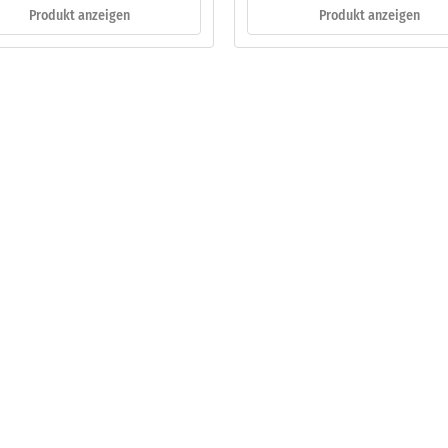
Produkt anzeigen
Produkt anzeigen
are
s
bt
is