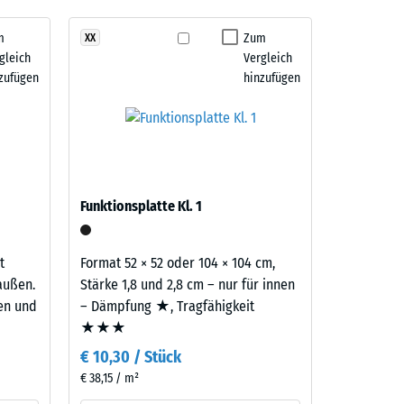
m
Zum
XX
 7188)
gleich
Vergleich
m²)
zufügen
hinzufügen
 R10
Funktionsplatte Kl. 1
t
Format 52 × 52 oder 104 × 104 cm,
außen.
Stärke 1,8 und 2,8 cm – nur für innen
ten und
– Dämpfung ★, Tragfähigkeit
★★★
€ 10,30 / Stück
€ 38,15 / m²