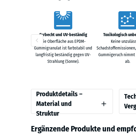
Vorteile
Farbecht und UV-beständig
Toxikologisch unb
Die Oberfläche aus EPDM-
Keine unzuläs
Gummigranulat ist farbstabil und
Schadstoffemissionen,
langfristig beständig gegen UV-
Gummigeruch nimmt m
Strahlung (Sonne).
ab.
Produktdetails
Vergle
Produktdetails –
Tec
–
Material und
Ver
Material
Struktur
Farbe
Scheinb
und
Lavendel
Ergänzende Produkte und empf
Struktur
Stoß-, 