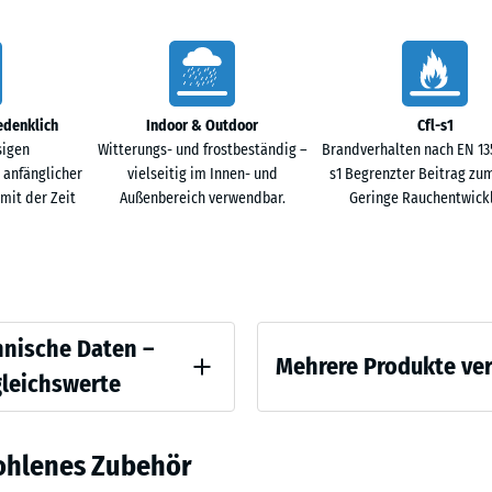
x
97,1
Terra
+ € 5
×
Cotta
1,8
cm
edenklich
Indoor & Outdoor
Cfl-s1
Traverti
sigen
Witterungs- und frostbeständig –
Brandverhalten nach EN 1350
 anfänglicher
vielseitig im Innen- und
s1 Begrenzter Beitrag zu
it der Zeit
Außenbereich verwendbar.
Geringe Rauchentwick
ichswerte
hnische Daten –
Mehrere Produkte ve
gleichswerte
are Dichte - Skalenwert 2 = 780 bis 840 kg/m³
Es
ohlenes Zubehör
wurde
Schwingungs- und Trittschalldämmung – Skalenwert 2 = angenehme Dämpfung