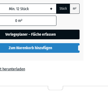
e, blau
rauer
+
Stück
m²
 wird
den
0
m²
en nicht
her
gegeben)
Verlegeplaner – Fläche erfassen
rechnung
Zum Warenkorb hinzufügen
lut
t herunterladen