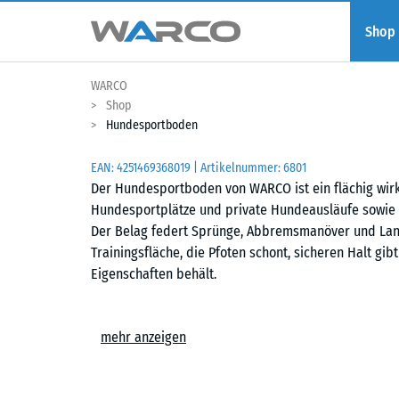
Shop
WARCO
Shop
Hundesportboden
EAN:
4251469368019
| Artikelnummer:
6801
Der Hundesportboden von WARCO ist ein flächig wirk
Hundesportplätze und private Hundeausläufe sowie 
Der Belag federt Sprünge, Abbremsmanöver und Lan
Trainingsfläche, die Pfoten schont, sicheren Halt gi
Eigenschaften behält.
Einfache Verlegung
mehr anzeigen
Die Platten werden schwimmend, also ohne weitere 
Untergrund verlegt. Die kalibrierte Puzzleverzahnung 
zusammen und ist dank der fehlenden Fase in der Fl