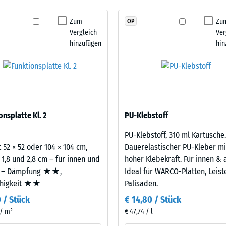
noch
stigkeit Klasse DS (EN 14041) - Skalenwert 5 = Gleitreibungskoeffizient ca. 0,6
kein
Zum
Zu
OP
stigkeit - Beständigkeit gegen abrasiven Verschleiß - Skalenwert 2 = "gut" (BS
Produkt
Vergleich
Ver
für
urchlässigkeit (EN 12616) - Skalenwert 4 = Infiltration ca. 600 mm/h (600 l/h/
hinzufügen
hin
den
emmung (EN 16165) - Skalenwert 4 = mittlerer Akzeptanzwinkel ca. 16°, Gruppe
Produktvergleich
ausgewählt.
mmung - Skalenwert 2 = Wärmeleitfähigkeit ca. 0,12 W/(m·K)
ständig
nbare
onsplatte Kl. 2
PU-Klebstoff
e
PU-Klebstoff, 310 ml Kartusche.
 52 × 52 oder 104 × 104 cm,
Dauerelastischer PU-Kleber mi
nwert
 1,8 und 2,8 cm – für innen und
hoher Klebekraft. Für innen & 
 – Dämpfung ★★,
Ideal für WARCO-Platten, Leis
ähigkeit ★★
Palisaden.
0 / Stück
€ 14,80 / Stück
 / m²
€ 47,74 / l