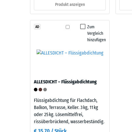
ergeben.
Produkt anzeigen
840
kg/m³
Material
–
Zum
AD
Bestandteile
Vergleich
und
hinzufügen
Aufbau
2 / 5
Dieses
Produkt
ist
Die
ALLESDICHT – Flüssigabdichtung
zweilagig
scheinb
aufgebaut.
Dichte
Die
Flüssigabdichtung für Flachdach,
eines
ca.
Balkon, Terrasse, Keller. 3 kg, 11 kg
Material
3
oder 25 kg. Lösemittelfrei,
beschrei
mm
rissüberbrückend, wasserbeständig.
das
starke
Verhältn
€ 35,70 / Stück