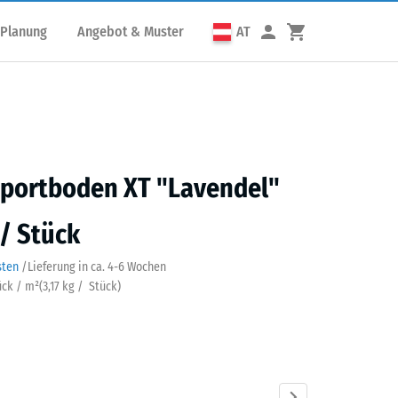
 Planung
Angebot & Muster
AT
portboden XT "Lavendel"
 / Stück
sten
/
Lieferung in ca.
4-6 Wochen
ück / m²
(
3,17
kg
/ Stück)