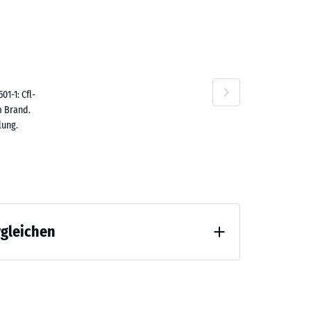
1,80
n
1-1: Cfl-
m Brand.
lung.
rgleichen