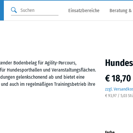
Einsatzbereiche
Beratung &
Hundes
ender Bodenbelag für Agility-Parcours,
für Hundesporthallen und Veranstaltungsflächen.
€ 18,70
dungen gelenkschonend ab und bietet eine
bt und auch im regelmäßigen Trainingsbetrieb ihre
zzgl. Versandko
€ 93,97 / 5,03 St
Befestigung, auf einem ebenen und tragfähigen
passt exakt ineinander, hält die Platten sicher
äche kaum erkennbar. Zuschnitte können mit einer
Farbe