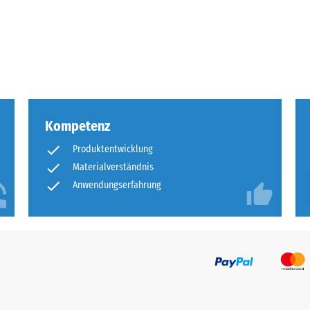
olumen,
eßlich
Kompetenz
me
Produktentwicklung
Materialverständnis
chlüsse.
Anwendungserfahrung
en