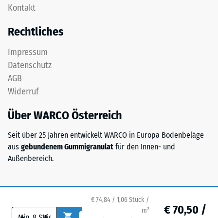
als
Kontakt
Eine
Massendichte
oder
bezeichnet,
Rechtliches
mehrere
gibt
Lagen
hingegen
Impressum
werden
das
Datenschutz
übereinander
Verhältnis
AGB
verlegt,
der
Widerruf
die
Masse
Puzzleverzahnung
eines
Über WARCO Österreich
hält
Stoffes
die
zu
Seit über 25 Jahren entwickelt WARCO in Europa Bodenbeläge
obere
seinem
aus
gebundenem Gummigranulat
für den Innen- und
Schicht
reinen
Außenbereich.
lagestabil.
Materialvolumen
Da
ohne
die
Berücksichtigung
Kanten
€ 74,84 / 1,06 Stück /
von
€ 70,50 /
rechtwinklig
m²
Hohlräumen
-
+