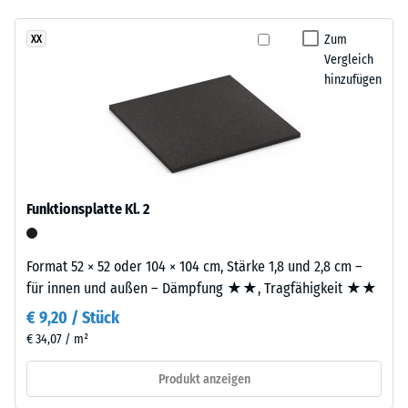
Infiltration ca. 600
Produkt
mm/h (600 l/h/m²)
Zum
XX
ist
Vergleich
Rutschhemmung
zweilagig
hinzufügen
(EN 16165) -
aufgebaut.
Skalenwert 4 =
Die
mittlerer
ca.
Akzeptanzwinkel
3
ca. 16°, Gruppe
mm
R10
starke
Funktionsplatte Kl. 2
Wärmedämmung -
Nutzschicht
Skalenwert 2 =
besteht
Wärmeleitfähigkeit
aus
Format 52 × 52 oder 104 × 104 cm, Stärke 1,8 und 2,8 cm –
ca. 0,12 W/(m·K)
neu
für innen und außen – Dämpfung ★★, Tragfähigkeit ★★
hergestelltem,
Frostbeständig
€ 9,20 / Stück
durchgefärbtem
Scheinbare
€ 34,07 / m²
und
Dichte
schadstofffreiem
Produkt anzeigen
EPDM-
-