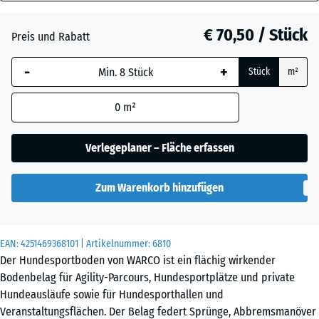
18
Atlantik
mm
€ 70,50 / Stück
Preis und Rabatt
Die gewählte, blau
Dunkelgrauer
-
+
Stück
m²
umrandete
Granit
Abmessung wird
0
m²
(sofern in den
Produktdaten nicht
Englischer
anders angegeben)
Verlegeplaner – Fläche erfassen
Rasen
für die
Bedarfsberechnung
Zum Warenkorb hinzufügen
verwendet.
Feuersglut
97,1
x
EAN:
4251469368101
| Artikelnummer:
6810
97,1
Grauer
Der Hundesportboden von WARCO ist ein flächig wirkender
×
Granit
Bodenbelag für Agility-Parcours, Hundesportplätze und private
1,8
Hundeausläufe sowie für Hundesporthallen und
cm
Veranstaltungsflächen. Der Belag federt Sprünge, Abbremsmanöver