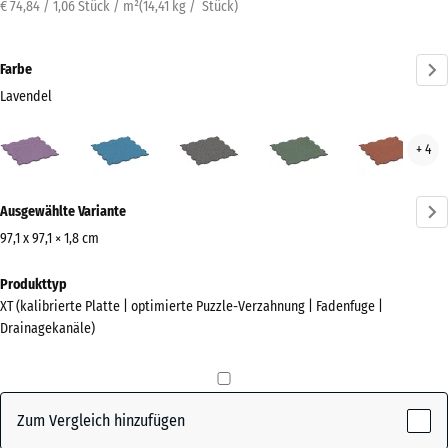
€ 74,84 / 1,06 Stück / m²
(
14,41
kg
/ Stück)
Farbe
Lavendel
Lavendel
Atlantik
Dunkelgrauer
Englischer
Feue
+ 4
(active)
Granit
Rasen
Mehr
Ausgewählte Variante
Informationen
zu
97,1 x 97,1 × 1,8 cm
den
Abmessungen
Produkttyp
Farben?
für
XT (kalibrierte Platte | optimierte Puzzle-Verzahnung | Fadenfuge |
den
Farbpalette
Drainagekanäle)
Versand
anzeigen
1010
(active)
Lavendel
x
1010
Zum Vergleich hinzufügen
x