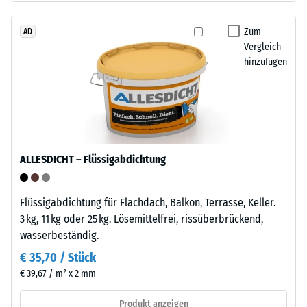
den
stammt
Produkten
aus
Zum
AD
von
Vergleich
dem
WARCO
hinzufügen
Recycling
liegt
von
dieser
Altreifen.
Wert
Die
typischerweise
Basisschicht
zwischen
wird
600
ALLESDICHT – Flüssigabdichtung
mit
und
Standarddichte
1250
gepresst.
kg/m³.
Flüssigabdichtung für Flachdach, Balkon, Terrasse, Keller.
Um
3 kg, 11 kg oder 25 kg. Lösemittelfrei, rissüberbrückend,
die
wasserbeständig.
Einbau
scheinbare
–
€ 35,70 / Stück
Dichte
Verarbeitung
€ 39,67 / m² x 2 mm
eines
–
bestimmten
Montage
Produkt anzeigen