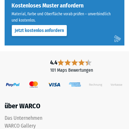
einen
Kostenloses Muster anfordern
steht
besonders
beispielsweise
Material, Farbe und Oberfläche vorab prüfen – unverbindlich
stabilen
der
und kostenlos.
Plattenverbund
Skalenwert
Jetzt kostenlos anfordern
und
2
verhindert
für
ein
eine
Aufeinanderrutschen
scheinbare
der
4.4
Dichte
Zähne.
zwischen
101 Maps Bewertungen
Diese
780
Platte
und
ist
840
als
kg/m³.
Deckplatte
Die
über WARCO
in
physikalische
einem
Dichte,
Das Unternehmen
Schichtsystem
auch
WARCO Gallery
konzipiert: