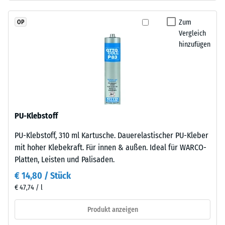
Granulat
Skalenwert
(Ethylen-
Zum
OP
2
Propylen-
Vergleich
Dien-
=
hinzufügen
Kautschuk),
780
gebunden
bis
mit
Polyurethan.
840
Die
kg/m³
Nutzschicht
PU-Klebstoff
ist
PU-Klebstoff, 310 ml Kartusche. Dauerelastischer PU-Kleber
offenporig
mit hoher Klebekraft. Für innen & außen. Ideal für WARCO-
angelegt.
/ 5
Platten, Leisten und Palisaden.
Die
Basisschicht
€ 14,80 / Stück
besteht
€ 47,74 / l
aus
gereinigtem,
Produkt anzeigen
Die
schwarzem
scheinbare