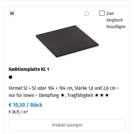
ELT-
Dichte
Gummigranulat
Zum
XX
eines
mittlerer
Vergleich
Materials
Körnung,
hinzufügen
beschreibt
gebunden
das
mit
Verhältnis
Polyurethan.
seiner
Die
Masse
Abkürzung
zu
ELT
Funktionsplatte Kl. 1
seinem
steht
Gesamtvolumen,
für
einschließlich
Format 52 × 52 oder 104 × 104 cm, Stärke 1,8 und 2,8 cm –
„End
aller
nur für innen – Dämpfung ★, Tragfähigkeit ★★★
of
Poren,
€ 10,30 / Stück
Life
Hohlräume
Tyres"
€ 38,15 / m²
und
–
Lufteinschlüsse.
Produkt anzeigen
das
Bei
Granulat