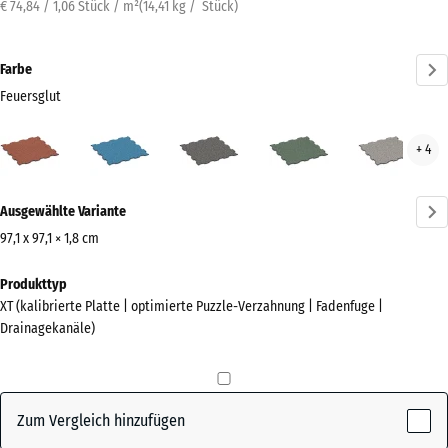
€ 74,84 / 1,06 Stück / m²
(
14,41
kg
/ Stück)
Farbe
Feuersglut
Feuersglut
Atlantik
Dunkelgrauer
Englischer
Grau
+ 4
(active)
Granit
Rasen
Gran
Mehr
Ausgewählte Variante
Informationen
zu
97,1 x 97,1 × 1,8 cm
den
Abmessungen
Produkttyp
Farben?
für
XT (kalibrierte Platte | optimierte Puzzle-Verzahnung | Fadenfuge |
den
Farbpalette
Drainagekanäle)
Versand
anzeigen
1010
(active)
Feuersglut
x
1010
Zum Vergleich hinzufügen
x