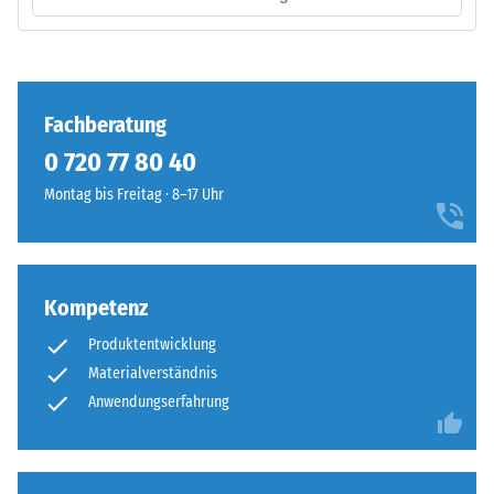
Produkts
anschaulich
darzustellen,
Die
verwendet
Puzzleverzahnung
Fachberatung
WARCO
ist
eine
0 720 77 80 40
mit
Skala
gerundeten,
Montag bis Freitag · 8–17 Uhr
von
wellenförmigen
1
Zähnen
bis
an
5,
allen
Kompetenz
wobei
vier
jeder
Produktentwicklung
Seiten
Skalenwert
Materialverständnis
ausgebildet.
einem
Die
Anwendungserfahrung
bestimmten
runde
Dichtebereich
Zahnform
entspricht.
sorgt
So