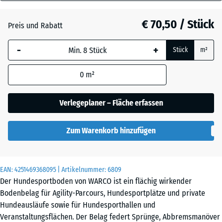
18
Atlantik
mm
€ 70,50 / Stück
Preis und Rabatt
Die gewählte, blau
Dunkelgrauer
-
+
Stück
m²
umrandete
Granit
Abmessung wird
0
m²
(sofern in den
Produktdaten nicht
Englischer
anders angegeben)
Verlegeplaner – Fläche erfassen
Rasen
für die
Bedarfsberechnung
Zum Warenkorb hinzufügen
verwendet.
Grauer
97,1
Granit
x
EAN:
4251469368095
| Artikelnummer:
6809
97,1
Der Hundesportboden von WARCO ist ein flächig wirkender
×
Bodenbelag für Agility-Parcours, Hundesportplätze und private
1,8
Hundeausläufe sowie für Hundesporthallen und
Lavendel
cm
Veranstaltungsflächen. Der Belag federt Sprünge, Abbremsmanöver