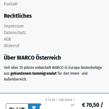
als
Kontakt
konzipiert:
Massendichte
Eine
bezeichnet,
Rechtliches
oder
gibt
mehrere
hingegen
Impressum
Lagen
das
Datenschutz
werden
Verhältnis
AGB
übereinander
der
Widerruf
verlegt,
Masse
die
eines
Über WARCO Österreich
Puzzleverzahnung
Stoffes
hält
zu
Seit über 25 Jahren entwickelt WARCO in Europa Bodenbeläge
die
seinem
aus
gebundenem Gummigranulat
für den Innen- und
obere
reinen
Außenbereich.
Schicht
Materialvolumen
lagestabil.
ohne
Da
Berücksichtigung
die
€ 74,84 / 1,06 Stück /
von
€ 70,50 /
Kanten
m²
Hohlräumen
-
+