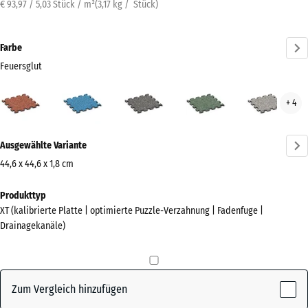
€ 93,97 / 5,03 Stück / m²
(
3,17
kg
/ Stück)
Farbe
Feuersglut
Feuersglut
Atlantik
Dunkelgrauer
Englischer
Grau
+ 4
(active)
Granit
Rasen
Gran
Mehr
Ausgewählte Variante
Informationen
zu
44,6 x 44,6 x 1,8 cm
den
Abmessungen
Produkttyp
Farben?
für
XT (kalibrierte Platte | optimierte Puzzle-Verzahnung | Fadenfuge |
den
Farbpalette
Drainagekanäle)
Versand
anzeigen
485
(active)
Feuersglut
x
485
Zum Vergleich hinzufügen
x