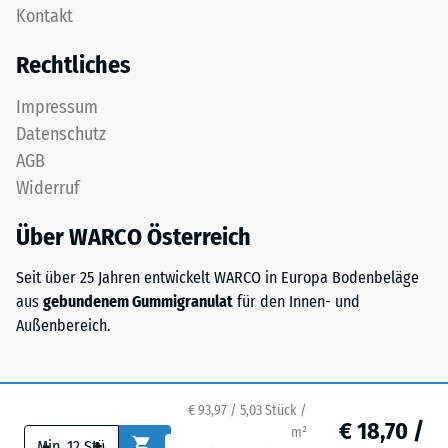
als
Kontakt
konzipiert:
Massendichte
Eine
bezeichnet,
Rechtliches
oder
gibt
mehrere
hingegen
Impressum
Lagen
das
Datenschutz
werden
Verhältnis
AGB
übereinander
der
Widerruf
verlegt,
Masse
die
eines
Über WARCO Österreich
Puzzleverzahnung
Stoffes
hält
zu
Seit über 25 Jahren entwickelt WARCO in Europa Bodenbeläge
die
seinem
aus
gebundenem Gummigranulat
für den Innen- und
obere
reinen
Außenbereich.
Schicht
Materialvolumen
lagestabil.
ohne
Da
Berücksichtigung
die
€ 93,97 / 5,03 Stück /
von
€ 18,70 /
Kanten
m²
Hohlräumen
-
+