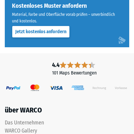
für
Kostenloses Muster anfordern
steht
einen
beispielsweise
Material, Farbe und Oberfläche vorab prüfen – unverbindlich
besonders
der
und kostenlos.
stabilen
Skalenwert
Jetzt kostenlos anfordern
Plattenverbund
2
und
für
verhindert
eine
ein
scheinbare
Aufeinanderrutschen
4.4
Dichte
der
zwischen
101 Maps Bewertungen
Zähne.
780
Diese
und
Platte
840
ist
kg/m³.
als
Die
über WARCO
Deckplatte
physikalische
in
Dichte,
Das Unternehmen
einem
auch
WARCO Gallery
Schichtsystem