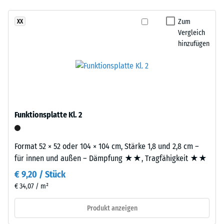
Infiltration ca. 600
aufgebaut.
mm/h (600 l/h/m²)
Zum
XX
Die
Vergleich
Rutschhemmung
ca.
hinzufügen
(EN 16165) -
3
Skalenwert 4 =
mm
mittlerer
starke
Akzeptanzwinkel
Nutzschicht
ca. 16°, Gruppe
besteht
R10
aus
Funktionsplatte Kl. 2
Wärmedämmung -
neu
Skalenwert 2 =
hergestelltem,
Wärmeleitfähigkeit
durchgefärbtem
Format 52 × 52 oder 104 × 104 cm, Stärke 1,8 und 2,8 cm –
ca. 0,12 W/(m·K)
und
für innen und außen – Dämpfung ★★, Tragfähigkeit ★★
schadstofffreiem
Frostbeständig
€ 9,20 / Stück
EPDM-
Scheinbare
€ 34,07 / m²
Granulat
Dichte
(Ethylen-
Produkt anzeigen
Propylen-
-