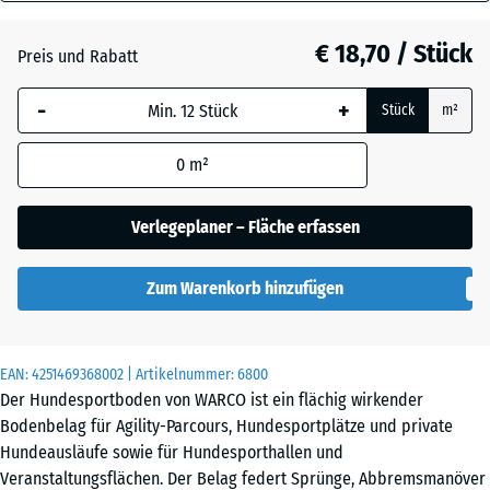
18
Atlantik
mm
€ 18,70 / Stück
Preis und Rabatt
Die gewählte, blau
Dunkelgrauer
-
+
Stück
m²
umrandete
Granit
Abmessung wird
0
m²
(sofern in den
Produktdaten nicht
Englischer
anders angegeben)
Verlegeplaner – Fläche erfassen
Rasen
für die
Bedarfsberechnung
Zum Warenkorb hinzufügen
verwendet.
Grauer
Granit
44,6
x
EAN:
4251469368002
| Artikelnummer:
6800
44,6
Der Hundesportboden von WARCO ist ein flächig wirkender
x
Lavendel
Bodenbelag für Agility-Parcours, Hundesportplätze und private
1,8
Hundeausläufe sowie für Hundesporthallen und
cm
Veranstaltungsflächen. Der Belag federt Sprünge, Abbremsmanöver