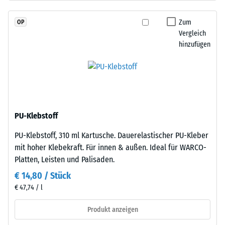
Dien-
Skalenwert
Kautschuk),
Zum
OP
2
gebunden
Vergleich
mit
=
hinzufügen
Polyurethan.
780
Die
bis
Nutzschicht
ist
840
offenporig
kg/m³
angelegt.
PU-Klebstoff
Die
PU-Klebstoff, 310 ml Kartusche. Dauerelastischer PU-Kleber
Basisschicht
mit hoher Klebekraft. Für innen & außen. Ideal für WARCO-
besteht
/ 5
Platten, Leisten und Palisaden.
aus
gereinigtem,
€ 14,80 / Stück
schwarzem
€ 47,74 / l
ELT-
Gummigranulat
Produkt anzeigen
Die
mittlerer
scheinbare