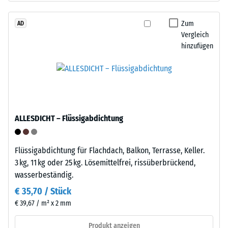
den
Recycling
Produkten
von
Zum
AD
von
Vergleich
Altreifen.
WARCO
hinzufügen
Die
liegt
Basisschicht
dieser
wird
Wert
mit
typischerweise
Standarddichte
zwischen
gepresst.
600
ALLESDICHT – Flüssigabdichtung
und
1250
Einbau
kg/m³.
Flüssigabdichtung für Flachdach, Balkon, Terrasse, Keller.
–
Um
3 kg, 11 kg oder 25 kg. Lösemittelfrei, rissüberbrückend,
Verarbeitung
die
wasserbeständig.
–
scheinbare
Montage
€ 35,70 / Stück
Dichte
€ 39,67 / m² x 2 mm
eines
bestimmten
Produkt anzeigen