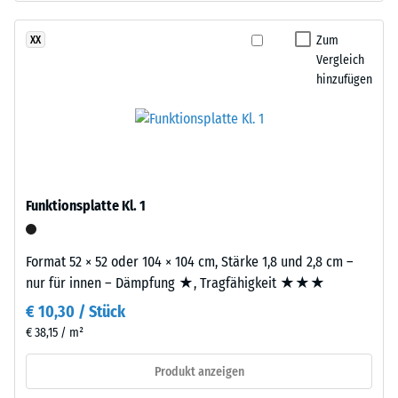
Körnung,
Dichte
gebunden
Zum
XX
eines
mit
Vergleich
Materials
Polyurethan.
hinzufügen
beschreibt
Die
das
Abkürzung
Verhältnis
ELT
seiner
steht
Masse
für
zu
„End
Funktionsplatte Kl. 1
seinem
of
Gesamtvolumen,
Life
einschließlich
Format 52 × 52 oder 104 × 104 cm, Stärke 1,8 und 2,8 cm –
Tyres"
aller
nur für innen – Dämpfung ★, Tragfähigkeit ★★★
–
Poren,
€ 10,30 / Stück
das
Hohlräume
Granulat
€ 38,15 / m²
und
stammt
Lufteinschlüsse.
Produkt anzeigen
aus
Bei
dem