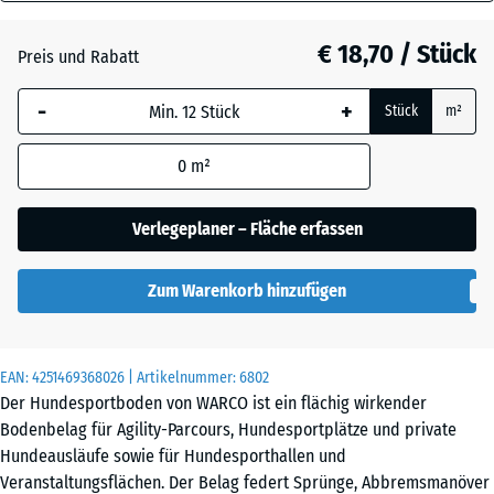
18
Atlantik
mm
€ 18,70 / Stück
Preis und Rabatt
Die gewählte, blau
Dunkelgrauer
-
+
Stück
m²
umrandete
Granit
Abmessung wird
0
m²
(sofern in den
Produktdaten nicht
Englischer
anders angegeben)
Verlegeplaner – Fläche erfassen
Rasen
für die
Bedarfsberechnung
Zum Warenkorb hinzufügen
verwendet.
Feuersglut
44,6
x
EAN:
4251469368026
| Artikelnummer:
6802
44,6
Grauer
Der Hundesportboden von WARCO ist ein flächig wirkender
x
Granit
Bodenbelag für Agility-Parcours, Hundesportplätze und private
1,8
Hundeausläufe sowie für Hundesporthallen und
cm
Veranstaltungsflächen. Der Belag federt Sprünge, Abbremsmanöver