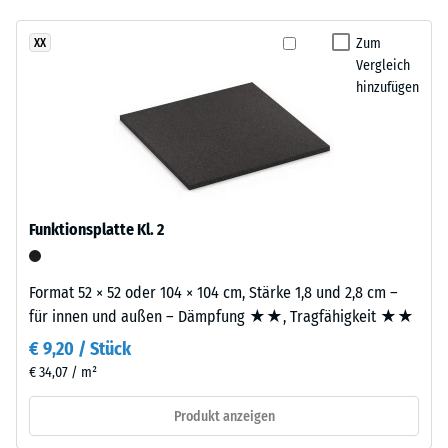
Infiltration ca. 600
und
mm/h (600 l/h/m²)
Aufbau
Zum
XX
Vergleich
Rutschhemmung
hinzufügen
(EN 16165) -
Dieses
Skalenwert 4 =
Produkt
mittlerer
ist
Akzeptanzwinkel
zweilagig
ca. 16°, Gruppe
aufgebaut.
R10
Die
Funktionsplatte Kl. 2
Wärmedämmung -
ca.
Skalenwert 2 =
3
Wärmeleitfähigkeit
mm
Format 52 × 52 oder 104 × 104 cm, Stärke 1,8 und 2,8 cm –
ca. 0,12 W/(m·K)
starke
für innen und außen – Dämpfung ★★, Tragfähigkeit ★★
Nutzschicht
Frostbeständig
€ 9,20 / Stück
besteht
Scheinbare
€ 34,07 / m²
aus
Dichte
neu
Produkt anzeigen
hergestelltem,
-