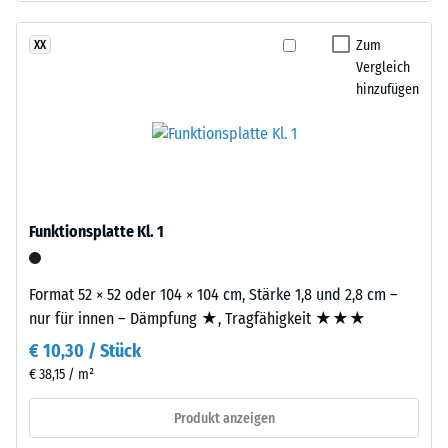
besteht
Dichte
aus
Zum
XX
eines
gereinigtem,
Vergleich
Materials
schwarzem
hinzufügen
beschreibt
ELT-
das
Gummigranulat
Verhältnis
mittlerer
seiner
Körnung,
Masse
gebunden
zu
mit
Funktionsplatte Kl. 1
seinem
Polyurethan.
Gesamtvolumen,
Die
einschließlich
Format 52 × 52 oder 104 × 104 cm, Stärke 1,8 und 2,8 cm –
Abkürzung
aller
nur für innen – Dämpfung ★, Tragfähigkeit ★★★
ELT
Poren,
€ 10,30 / Stück
steht
Hohlräume
für
€ 38,15 / m²
und
„End
Lufteinschlüsse.
Produkt anzeigen
of
Bei
Life