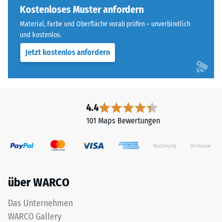
vier
Kostenloses Muster anfordern
steht
Seiten
beispielsweise
Material, Farbe und Oberfläche vorab prüfen – unverbindlich
ausgebildet.
der
und kostenlos.
Die
Skalenwert
Jetzt kostenlos anfordern
runde
2
Zahnform
für
sorgt
eine
für
scheinbare
einen
4.4
Dichte
besonders
zwischen
101 Maps Bewertungen
stabilen
780
Plattenverbund
und
und
840
verhindert
kg/m³.
ein
Die
über WARCO
Aufeinanderrutschen
physikalische
der
Dichte,
Das Unternehmen
Zähne.
auch
WARCO Gallery
Diese