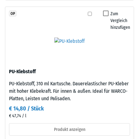
durchgefärbtem
Skalenwert
und
Zum
OP
2
schadstofffreiem
Vergleich
EPDM-
=
hinzufügen
Granulat
780
(Ethylen-
bis
Propylen-
Dien-
840
Kautschuk),
kg/m³
gebunden
PU-Klebstoff
mit
PU-Klebstoff, 310 ml Kartusche. Dauerelastischer PU-Kleber
Polyurethan.
mit hoher Klebekraft. Für innen & außen. Ideal für WARCO-
Die
/ 5
Platten, Leisten und Palisaden.
Nutzschicht
ist
€ 14,80 / Stück
offenporig
€ 47,74 / l
angelegt.
Die
Produkt anzeigen
Die
Basisschicht
scheinbare