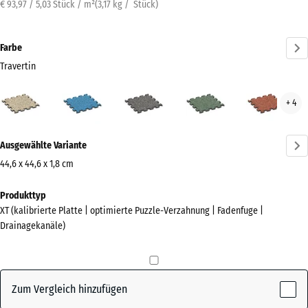
€ 93,97 / 5,03 Stück / m²
(
3,17
kg
/ Stück)
Farbe
Travertin
Travertin
Atlantik
Dunkelgrauer
Englischer
Feue
+ 4
(active)
Granit
Rasen
Mehr
Ausgewählte Variante
Informationen
zu
44,6 x 44,6 x 1,8 cm
den
Abmessungen
Produkttyp
Farben?
für
XT (kalibrierte Platte | optimierte Puzzle-Verzahnung | Fadenfuge |
den
Farbpalette
Drainagekanäle)
Versand
anzeigen
485
(active)
Travertin
x
485
Zum Vergleich hinzufügen
x