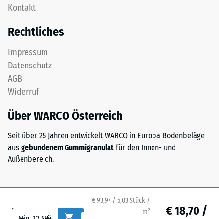
als
Kontakt
Platte
Massendichte
ist
bezeichnet,
Rechtliches
als
gibt
Deckplatte
hingegen
Impressum
in
das
Datenschutz
einem
Verhältnis
AGB
Schichtsystem
der
Widerruf
konzipiert:
Masse
Eine
eines
Über WARCO Österreich
oder
Stoffes
mehrere
zu
Seit über 25 Jahren entwickelt WARCO in Europa Bodenbeläge
Lagen
seinem
aus
gebundenem Gummigranulat
für den Innen- und
werden
reinen
Außenbereich.
übereinander
Materialvolumen
verlegt,
ohne
die
Berücksichtigung
Puzzleverzahnung
€ 93,97 / 5,03 Stück /
von
€ 18,70 /
hält
m²
Hohlräumen
-
+