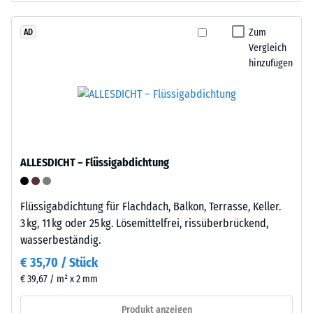
den
Tyres"
Produkten
–
Zum
AD
von
Vergleich
das
WARCO
hinzufügen
Granulat
liegt
stammt
dieser
aus
Wert
dem
typischerweise
Recycling
zwischen
von
600
ALLESDICHT – Flüssigabdichtung
Altreifen.
und
Die
1250
Basisschicht
kg/m³.
Flüssigabdichtung für Flachdach, Balkon, Terrasse, Keller.
wird
Um
3 kg, 11 kg oder 25 kg. Lösemittelfrei, rissüberbrückend,
mit
die
wasserbeständig.
Standarddichte
scheinbare
€ 35,70 / Stück
gepresst.
Dichte
€ 39,67 / m² x 2 mm
eines
bestimmten
Einbau
Produkt anzeigen