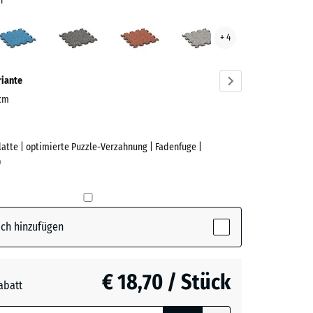
n
scher
Atlantik
Dunkelgrauer
Feuersglut
Grauer
+ 4
n
Granit
Granit
ve)
riante
 cm
Platte | optimierte Puzzle-Verzahnung | Fadenfuge |
e
)
her
ctive)
ch hinzufügen
€ 18,70 / Stück
abatt
e, blau