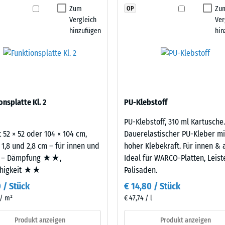
kein
Format und Dichte der Funktionsplatten lassen sich
Zum
Zu
OP
stigkeit - Beständigkeit gegen abrasiven Verschleiß - Skalenwert 2 = "gut" (BS
Produkt
heiten vor Ort abstimmen. Der Sandwichaufbau
Vergleich
Ver
für
Gummigranulatplatten auftreten können, und
urchlässigkeit (EN 12616) - Skalenwert 4 = Infiltration ca. 600 mm/h (600 l/h/
hinzufügen
hin
den
emmung (EN 16165) - Skalenwert 4 = mittlerer Akzeptanzwinkel ca. 16°, Gruppe
Produktvergleich
ausgewählt.
mmung - Skalenwert 2 = Wärmeleitfähigkeit ca. 0,12 W/(m·K)
ständig
aus neu hergestelltem, UV-stabilem, durchgefärbtem
nbare
berflächenqualität; die Basisschicht aus ELT-
onsplatte Kl. 2
PU-Klebstoff
ämpfung.
e
PU-Klebstoff, 310 ml Kartusche.
 52 × 52 oder 104 × 104 cm,
Dauerelastischer PU-Kleber mi
nwert
 1,8 und 2,8 cm – für innen und
hoher Klebekraft. Für innen & 
 – Dämpfung ★★,
Ideal für WARCO-Platten, Leis
ähigkeit ★★
Palisaden.
0 / Stück
€ 14,80 / Stück
 / m²
€ 47,74 / l
Produkt anzeigen
Produkt anzeigen