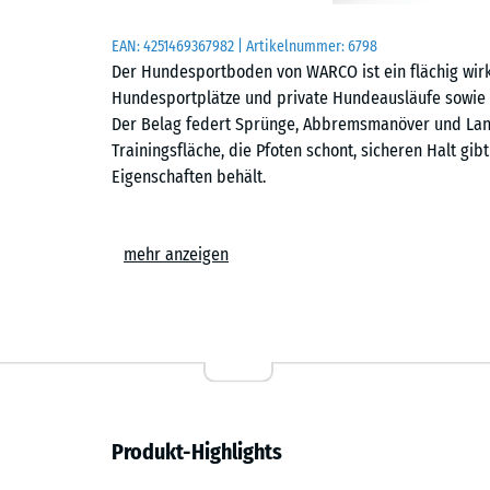
EAN:
4251469367982
| Artikelnummer:
6798
Der Hundesportboden von WARCO ist ein flächig wirk
Hundesportplätze und private Hundeausläufe sowie 
Der Belag federt Sprünge, Abbremsmanöver und Lan
Trainingsfläche, die Pfoten schont, sicheren Halt gi
Eigenschaften behält.
Einfache Verlegung
mehr anzeigen
Die Platten werden schwimmend, also ohne weitere 
Untergrund verlegt. Die kalibrierte Puzzleverzahnung 
zusammen und ist dank der fehlenden Fase in der Fl
Stich- oder Kreissäge vorgenommen werden. Einzelne
austauschen oder ergänzen. Da keine Befestigung erf
auch als temporärer Veranstaltungsboden, der schn
Format 98 × 98 cm ist für die Verlegung unter Dach
Produkt-Highlights
46 × 46 cm eignet sich für den Einsatz im Freien und