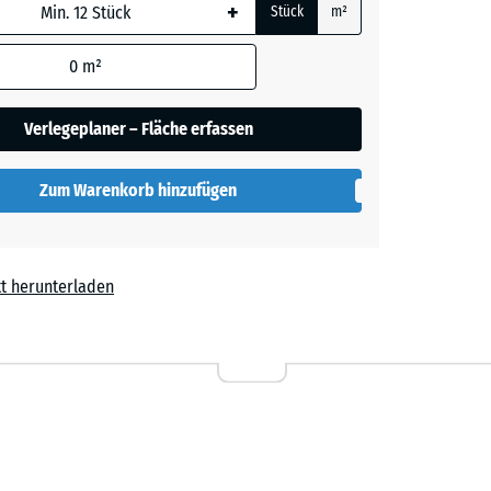
+
Stück
m²
rauer
 wird
den
0
m²
en nicht
gegeben)
lut
Verlegeplaner – Fläche erfassen
rechnung
Zum Warenkorb hinzufügen
t herunterladen
l