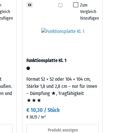
m
Zum
XX
 7188)
gleich
Vergleich
m²)
zufügen
hinzufügen
 R10
Funktionsplatte Kl. 1
t
Format 52 × 52 oder 104 × 104 cm,
außen.
Stärke 1,8 und 2,8 cm – nur für innen
ten und
– Dämpfung ★, Tragfähigkeit
★★★
€ 10,30 / Stück
€ 38,15 / m²
Produkt anzeigen