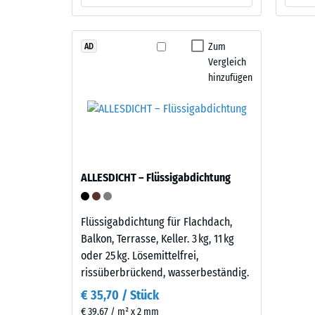
840
Material
kg/m³
–
Bestandteile
Zum
AD
und
Vergleich
Aufbau
hinzufügen
2 / 5
Dieses
Produkt
ist
zweilagig
Die
ALLESDICHT – Flüssigabdichtung
aufgebaut.
scheinb
Die
Dichte
ca.
Flüssigabdichtung für Flachdach,
eines
3
Balkon, Terrasse, Keller. 3 kg, 11 kg
Material
mm
oder 25 kg. Lösemittelfrei,
beschrei
starke
rissüberbrückend, wasserbeständig.
das
Nutzschicht
Verhältn
€ 35,70 / Stück
besteht
seiner
€ 39,67 / m² x 2 mm