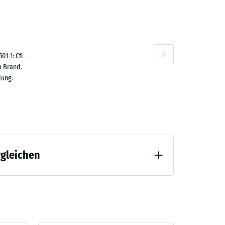
1,80
n
1-1: Cfl-
m Brand.
lung.
rgleichen