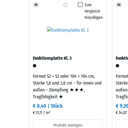
Funktionsplatten XX verlegt werden. Je nach Stärke, 
Englischer
Zum
XX
XX
Abriebfe
Dämpfung, Dämmung und Stabilität auf die Gegeben
Vergleich
Rasen
verhindert Spannungen, wie sie bei einschichtigen 
Wasserd
hinzufügen
vereint
verlängert die Nutzungsdauer der Fläche.
verschiedene
Rutschh
Grün-
Zweilagiger Aufbau
Wärmedä
und
Dunkelgrüntöne
Frostbe
Der Belag ist zweilagig aufgebaut: Die Nutzschicht 
zu
Schei
EPDM-Gummigranulat sichert Farbbeständigkeit und O
Funktionsplatte Kl. 3
Funkti
einem
Gummigranulat übernimmt Tragfähigkeit und Stoßd
Dicht
satten,
-
dichten
Format 52 × 52 oder 104 × 104 cm,
Format
Farbbild,
Skale
Stärke 1,8 und 2,8 cm – für innen und
Stärke
das
außen – Dämpfung ★★★,
außen
2
an
Tragfähigkeit ★
Tragf
=
gepflegten
€ 8,40 / Stück
€ 9,2
Rasen
780
€ 31,11 / m²
€ 34,07
erinnert.
bis
Produkt anzeigen