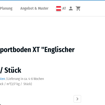
 Planung
Angebot & Muster
AT
portboden XT "Englischer
 / Stück
sten
/
Lieferung in ca.
4-6 Wochen
ück / m²
(
3,17
kg
/ Stück)