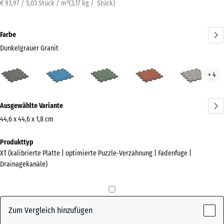
€ 93,97 / 5,03 Stück / m²
(
3,17
kg
/ Stück)
Farbe
Dunkelgrauer Granit
Dunkelgrauer
Atlantik
Englischer
Feuersglut
Grau
+ 4
Granit
Rasen
Gran
(active)
Mehr
Ausgewählte Variante
Informationen
zu
44,6 x 44,6 x 1,8 cm
den
Abmessungen
Produkttyp
Farben?
für
XT (kalibrierte Platte | optimierte Puzzle-Verzahnung | Fadenfuge |
den
Farbpalette
Drainagekanäle)
Versand
anzeigen
485
Dunkelgrauer
x
(active)
Granit
485
Zum Vergleich hinzufügen
x