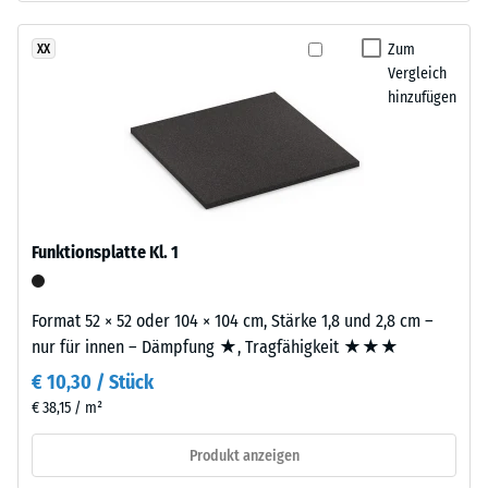
gegenüber
Dichte
Abrieb.
Zum
XX
eines
Vergleich
Materials
hinzufügen
beschreibt
Material
das
–
Verhältnis
Bestandteile
seiner
und
Masse
Aufbau
zu
Funktionsplatte Kl. 1
seinem
Dieses
Gesamtvolumen,
Produkt
einschließlich
Format 52 × 52 oder 104 × 104 cm, Stärke 1,8 und 2,8 cm –
ist
aller
nur für innen – Dämpfung ★, Tragfähigkeit ★★★
zweilagig
Poren,
€ 10,30 / Stück
aufgebaut.
Hohlräume
Die
€ 38,15 / m²
und
ca.
Lufteinschlüsse.
Produkt anzeigen
3
Bei
mm