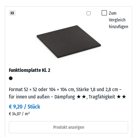
changierendes,
Infiltration ca. 600
natürlich
mm/h (600 l/h/m²)
Zum
XX
wirkendes
Vergleich
Rutschhemmung
Farbbild,
hinzufügen
(EN 16165) -
das
Skalenwert 4 =
an
mittlerer
dunklen
Akzeptanzwinkel
Naturstein
ca. 16°, Gruppe
erinnert.
R10
Da
Funktionsplatte Kl. 2
Wärmedämmung -
EPDM
Skalenwert 2 =
von
Wärmeleitfähigkeit
Natur
Format 52 × 52 oder 104 × 104 cm, Stärke 1,8 und 2,8 cm –
ca. 0,12 W/(m·K)
aus
für innen und außen – Dämpfung ★★, Tragfähigkeit ★★
Frostbeständig
UV-
€ 9,20 / Stück
beständig
Scheinbare
€ 34,07 / m²
ist
Dichte
und
Produkt anzeigen
-
hochwertige