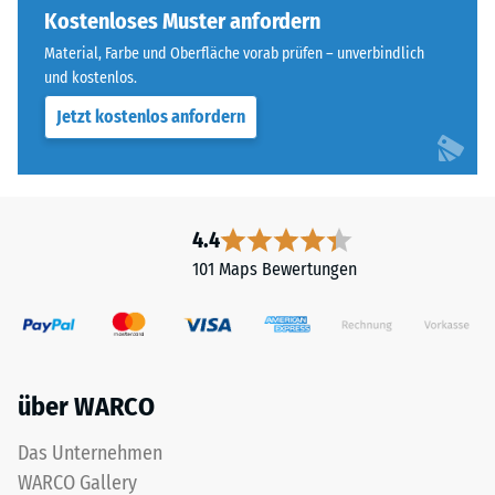
Abkürzung
Kostenloses Muster anfordern
steht
ELT
beispielsweise
Material, Farbe und Oberfläche vorab prüfen – unverbindlich
steht
der
und kostenlos.
für
Skalenwert
Jetzt kostenlos anfordern
„End
2
of
für
Life
eine
Tyres"
scheinbare
–
4.4
Dichte
das
zwischen
101 Maps Bewertungen
Granulat
780
stammt
und
aus
840
dem
kg/m³.
Recycling
Die
über WARCO
von
physikalische
Altreifen.
Dichte,
Das Unternehmen
Die
auch
WARCO Gallery
Basisschicht