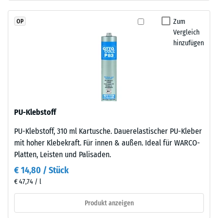
Pigmente
Skalenwert
vollständig
Zum
OP
2
in
Vergleich
=
das
hinzufügen
Granulat
780
eingebunden
bis
sind,
840
bleibt
die
kg/m³
Farbgebung
PU-Klebstoff
langfristig
PU-Klebstoff, 310 ml Kartusche. Dauerelastischer PU-Kleber
stabil
mit hoher Klebekraft. Für innen & außen. Ideal für WARCO-
–
/ 5
Platten, Leisten und Palisaden.
sowohl
gegenüber
€ 14,80 / Stück
UV-
€ 47,74 / l
Strahlung
Produkt anzeigen
als
Die
auch
scheinbare