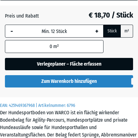
18
mm
Atlantik
€ 18,70 / Stück
Preis und Rabatt
Die gewählte, blau
-
+
Stück
m²
umrandete
Englischer
Abmessung wird
Rasen
0
m²
(sofern in den
Produktdaten nicht
anders angegeben)
Verlegeplaner – Fläche erfassen
Feuersglut
für die
Bedarfsberechnung
Zum Warenkorb hinzufügen
verwendet.
Grauer
Granit
44,6
x
EAN:
4251469367968
| Artikelnummer:
6796
44,6
Der Hundesportboden von WARCO ist ein flächig wirkender
x
Lavendel
Bodenbelag für Agility-Parcours, Hundesportplätze und private
1,8
Hundeausläufe sowie für Hundesporthallen und
cm
Veranstaltungsflächen. Der Belag federt Sprünge, Abbremsmanöver