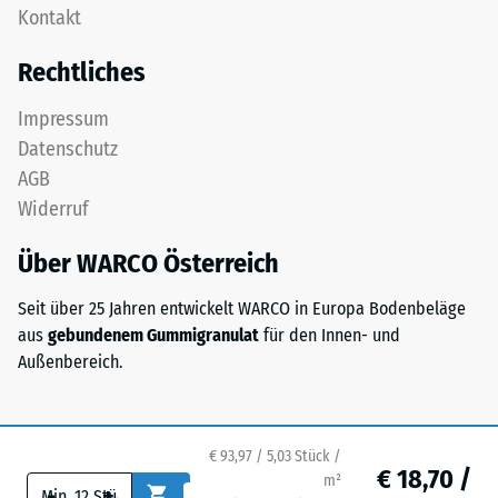
als
Kontakt
wird
Massendichte
mit
bezeichnet,
Rechtliches
Standarddichte
gibt
gepresst.
hingegen
Impressum
das
Datenschutz
Verhältnis
Einbau
AGB
der
–
Widerruf
Masse
Verarbeitung
eines
–
Über WARCO Österreich
Stoffes
Montage
zu
Seit über 25 Jahren entwickelt WARCO in Europa Bodenbeläge
seinem
aus
gebundenem Gummigranulat
für den Innen- und
reinen
Außenbereich.
Materialvolumen
ohne
Berücksichtigung
Die
€ 93,97 / 5,03 Stück /
von
€ 18,70 /
Puzzleverzahnung
m²
Hohlräumen
-
+