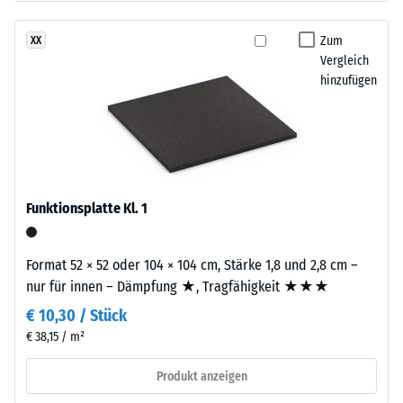
gereinigtem,
Dichte
schwarzem
Zum
XX
eines
ELT-
Vergleich
Materials
Gummigranulat
hinzufügen
beschreibt
mittlerer
das
Körnung,
Verhältnis
gebunden
seiner
mit
Masse
Polyurethan.
zu
Die
Funktionsplatte Kl. 1
seinem
Abkürzung
Gesamtvolumen,
ELT
einschließlich
Format 52 × 52 oder 104 × 104 cm, Stärke 1,8 und 2,8 cm –
steht
aller
nur für innen – Dämpfung ★, Tragfähigkeit ★★★
für
Poren,
€ 10,30 / Stück
„End
Hohlräume
of
€ 38,15 / m²
und
Life
Lufteinschlüsse.
Produkt anzeigen
Tyres"
Bei
–