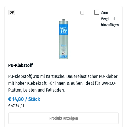
schadstofffreiem
Skalenwert
EPDM-
Zum
OP
2
Granulat
Vergleich
(Ethylen-
=
hinzufügen
Propylen-
780
Dien-
bis
Kautschuk),
gebunden
840
mit
kg/m³
Polyurethan.
PU-Klebstoff
Die
PU-Klebstoff, 310 ml Kartusche. Dauerelastischer PU-Kleber
Nutzschicht
mit hoher Klebekraft. Für innen & außen. Ideal für WARCO-
ist
/ 5
Platten, Leisten und Palisaden.
offenporig
angelegt.
€ 14,80 / Stück
Die
€ 47,74 / l
Basisschicht
besteht
Produkt anzeigen
Die
aus
scheinbare