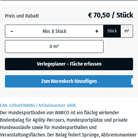
18
mm
Atlantik
€ 70,50 / Stück
Preis und Rabatt
Die gewählte, blau
-
+
Stück
m²
umrandete
Dunkelgrauer
Abmessung wird
Granit
0
m²
(sofern in den
Produktdaten nicht
anders angegeben)
Verlegeplaner – Fläche erfassen
Englischer
für die
Rasen
Bedarfsberechnung
Zum Warenkorb hinzufügen
verwendet.
Feuersglut
97,1
x
EAN:
4251469368064
| Artikelnummer:
6806
97,1
Der Hundesportboden von WARCO ist ein flächig wirkender
×
Bodenbelag für Agility-Parcours, Hundesportplätze und private
Lavendel
1,8
Hundeausläufe sowie für Hundesporthallen und
cm
Veranstaltungsflächen. Der Belag federt Sprünge, Abbremsmanöver