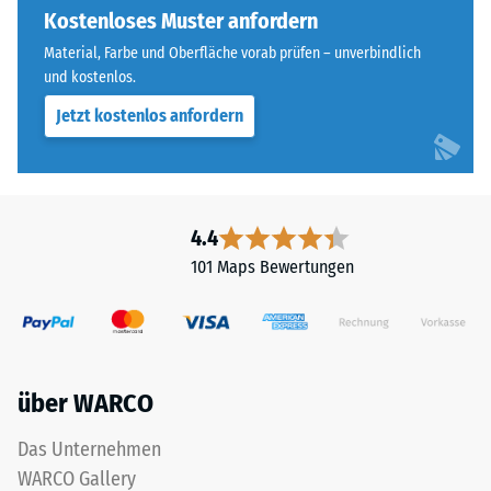
ausgebildet.
Kostenloses Muster anfordern
steht
Die
beispielsweise
Material, Farbe und Oberfläche vorab prüfen – unverbindlich
runde
der
und kostenlos.
Zahnform
Skalenwert
Jetzt kostenlos anfordern
sorgt
2
für
für
einen
eine
besonders
scheinbare
stabilen
4.4
Dichte
Plattenverbund
zwischen
101 Maps Bewertungen
und
780
verhindert
und
ein
840
Aufeinanderrutschen
kg/m³.
der
Die
über WARCO
Zähne.
physikalische
Diese
Dichte,
Das Unternehmen
Platte
auch
WARCO Gallery
ist