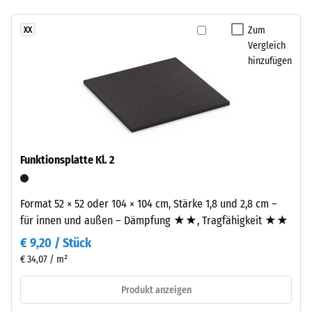
Infiltration ca. 600
mm/h (600 l/h/m²)
Zum
XX
Dieses
Vergleich
Rutschhemmung
Produkt
hinzufügen
(EN 16165) -
ist
Skalenwert 4 =
zweilagig
mittlerer
aufgebaut.
Akzeptanzwinkel
Die
ca. 16°, Gruppe
ca.
R10
3
Funktionsplatte Kl. 2
Wärmedämmung -
mm
Skalenwert 2 =
starke
Wärmeleitfähigkeit
Nutzschicht
Format 52 × 52 oder 104 × 104 cm, Stärke 1,8 und 2,8 cm –
ca. 0,12 W/(m·K)
besteht
für innen und außen – Dämpfung ★★, Tragfähigkeit ★★
aus
Frostbeständig
€ 9,20 / Stück
neu
Scheinbare
€ 34,07 / m²
hergestelltem,
Dichte
durchgefärbtem
Produkt anzeigen
und
-