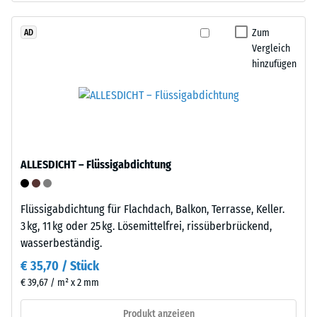
den
das
Produkten
Granulat
Zum
AD
von
Vergleich
stammt
WARCO
hinzufügen
aus
liegt
dem
dieser
Recycling
Wert
von
typischerweise
Altreifen.
zwischen
Die
600
ALLESDICHT – Flüssigabdichtung
Basisschicht
und
wird
1250
mit
kg/m³.
Flüssigabdichtung für Flachdach, Balkon, Terrasse, Keller.
Standarddichte
Um
3 kg, 11 kg oder 25 kg. Lösemittelfrei, rissüberbrückend,
gepresst.
die
wasserbeständig.
scheinbare
€ 35,70 / Stück
Dichte
Einbau
€ 39,67 / m² x 2 mm
eines
–
bestimmten
Verarbeitung
Produkt anzeigen