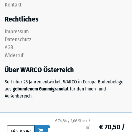
als
Kontakt
als
Massendichte
Deckplatte
bezeichnet,
Rechtliches
in
gibt
einem
hingegen
Impressum
Schichtsystem
das
Datenschutz
konzipiert:
Verhältnis
AGB
Eine
der
Widerruf
oder
Masse
mehrere
eines
Über WARCO Österreich
Lagen
Stoffes
werden
zu
Seit über 25 Jahren entwickelt WARCO in Europa Bodenbeläge
übereinander
seinem
aus
gebundenem Gummigranulat
für den Innen- und
verlegt,
reinen
Außenbereich.
die
Materialvolumen
Puzzleverzahnung
ohne
hält
Berücksichtigung
die
€ 74,84 / 1,06 Stück /
von
€ 70,50 /
obere
m²
Hohlräumen
-
+