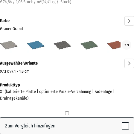
€ 74,84 / 1,06 Stück / m²
(
14,41
kg
/ Stück)
Farbe
Grauer Granit
Grauer
Atlantik
Dunkelgrauer
Englischer
Feue
+ 4
Granit
Granit
Rasen
(active)
Mehr
Ausgewählte Variante
Informationen
zu
97,1 x 97,1 × 1,8 cm
den
Abmessungen
Produkttyp
Farben?
für
XT (kalibrierte Platte | optimierte Puzzle-Verzahnung | Fadenfuge |
den
Farbpalette
Drainagekanäle)
Versand
anzeigen
1010
Grauer
x
(active)
Granit
1010
Zum Vergleich hinzufügen
x