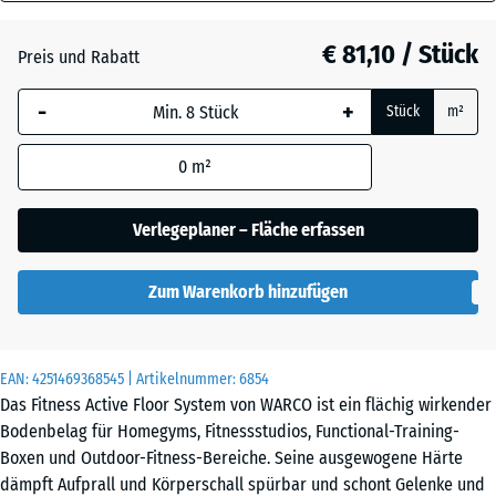
28
Atlantik
mm
€ 81,10 / Stück
Preis und Rabatt
Die gewählte, blau
Dunkelgrauer
-
+
Stück
m²
umrandete
Granit
Abmessung wird
0
m²
(sofern in den
Produktdaten nicht
Englischer
anders angegeben)
Verlegeplaner – Fläche erfassen
Rasen
für die
Bedarfsberechnung
Zum Warenkorb hinzufügen
verwendet.
Grauer
Granit
97,1
x
EAN:
4251469368545
| Artikelnummer:
6854
97,1
Das Fitness Active Floor System von WARCO ist ein flächig wirkender
x
Lavendel
Bodenbelag für Homegyms, Fitnessstudios, Functional-Training-
2,8
Boxen und Outdoor-Fitness-Bereiche. Seine ausgewogene Härte
cm
dämpft Aufprall und Körperschall spürbar und schont Gelenke und