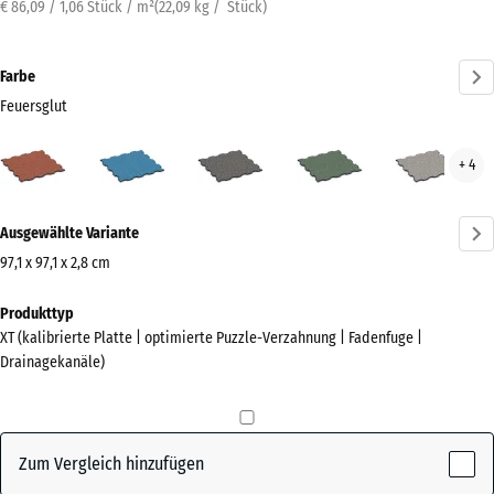
€ 86,09 / 1,06 Stück / m²
(
22,09
kg
/ Stück)
Farbe
Feuersglut
Feuersglut
Atlantik
Dunkelgrauer
Englischer
Grau
+ 4
(active)
Granit
Rasen
Gran
Mehr
Ausgewählte Variante
Informationen
zu
97,1 x 97,1 x 2,8 cm
den
Abmessungen
Produkttyp
Farben?
für
XT (kalibrierte Platte | optimierte Puzzle-Verzahnung | Fadenfuge |
den
Farbpalette
Drainagekanäle)
Versand
anzeigen
1010
(active)
Feuersglut
x
1010
Zum Vergleich hinzufügen
x