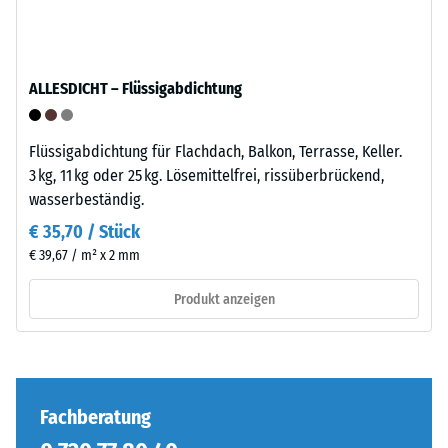
anschaulich
darzustellen,
Die
verwendet
Puzzleverzahnung
ALLESDICHT – Flüssigabdichtung
WARCO
ist
eine
mit
Skala
gerundeten,
Flüssigabdichtung für Flachdach, Balkon, Terrasse, Keller.
von
wellenförmigen
3 kg, 11 kg oder 25 kg. Lösemittelfrei, rissüberbrückend,
1
Zähnen
wasserbeständig.
bis
an
€ 35,70 / Stück
5,
allen
€ 39,67 / m² x 2 mm
wobei
vier
jeder
Seiten
Produkt anzeigen
Skalenwert
ausgebildet.
einem
Die
bestimmten
runde
Dichtebereich
Zahnform
entspricht.
sorgt
Fachberatung
So
für