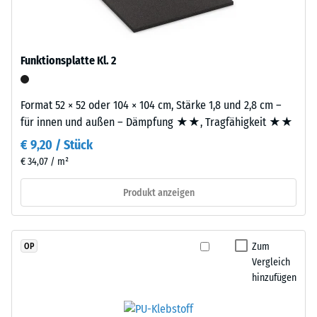
Kautschuk),
2
gebunden
mit
=
Polyurethan.
Funktionsplatte Kl. 2
780
Die
bis
Nutzschicht
Format 52 × 52 oder 104 × 104 cm, Stärke 1,8 und 2,8 cm –
ist
840
für innen und außen – Dämpfung ★★, Tragfähigkeit ★★
offenporig
kg/m³
angelegt.
€ 9,20 / Stück
Die
€ 34,07 / m²
Basisschicht
besteht
Produkt anzeigen
/ 5
aus
gereinigtem,
schwarzem
Zum
OP
ELT-
Vergleich
Gummigranulat
hinzufügen
Die
mittlerer
scheinbare
Körnung,