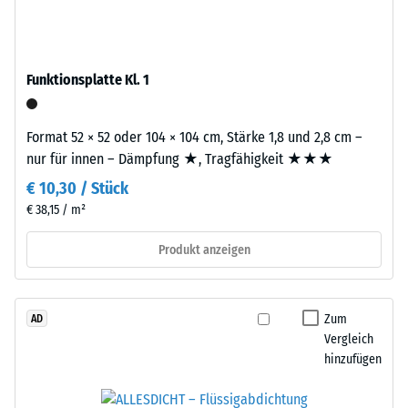
Produkten
von
von
Altreifen.
WARCO
Die
liegt
Funktionsplatte Kl. 1
Basisschicht
dieser
wird
Wert
mit
Format 52 × 52 oder 104 × 104 cm, Stärke 1,8 und 2,8 cm –
typischerweise
Standarddichte
nur für innen – Dämpfung ★, Tragfähigkeit ★★★
zwischen
gepresst.
600
€ 10,30 / Stück
und
€ 38,15 / m²
1250
Einbau
kg/m³.
Produkt anzeigen
–
Um
Verarbeitung
die
–
scheinbare
Montage
Zum
AD
Dichte
Vergleich
eines
hinzufügen
bestimmten
Produkts