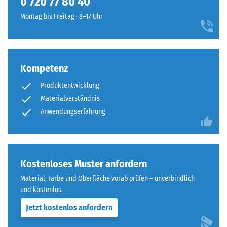
0 720 77 80 40
steht
einen
beispielsweise
Montag bis Freitag · 8–17 Uhr
besonders
der
stabilen
Skalenwert
Plattenverbund
2
und
für
Kompetenz
verhindert
eine
ein
scheinbare
Produktentwicklung
Aufeinanderrutschen
Dichte
Materialverständnis
der
zwischen
Anwendungserfahrung
Zähne.
780
Diese
und
Platte
840
ist
kg/m³.
Kostenloses Muster anfordern
als
Die
Deckplatte
Material, Farbe und Oberfläche vorab prüfen – unverbindlich
physikalische
in
und kostenlos.
Dichte,
einem
auch
Jetzt kostenlos anfordern
Schichtsystem
als
konzipiert: