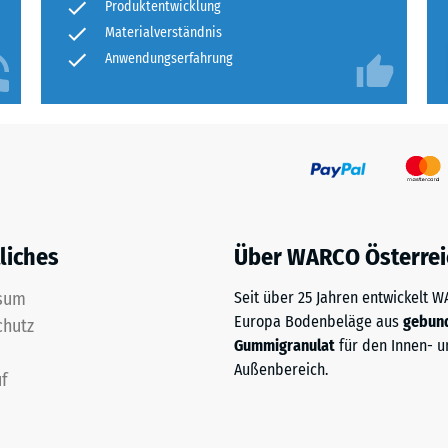
rweise
Produktentwicklung
n
Materialverständnis
Anwendungserfahrung
are
liches
Über WARCO Österrei
ten
s
sum
Seit über 25 Jahren entwickelt 
ich
Europa Bodenbeläge aus
gebun
chutz
llen,
Gummigranulat
für den Innen- u
et
Außenbereich.
f