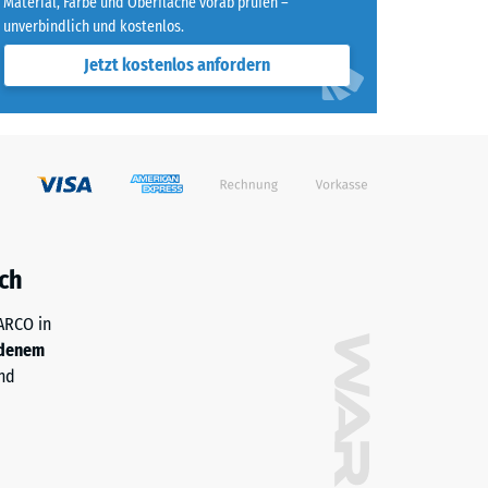
Material, Farbe und Oberfläche vorab prüfen –
unverbindlich und kostenlos.
Jetzt kostenlos anfordern
ch
WARCO in
denem
nd