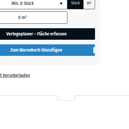
+
Stück
m²
 wird
den
0
m²
en nicht
her
gegeben)
Verlegeplaner – Fläche erfassen
rechnung
Zum Warenkorb hinzufügen
t herunterladen
l