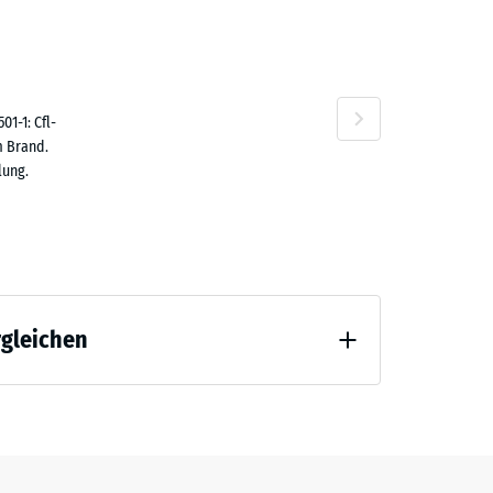
51,80
n
1-1: Cfl-
m Brand.
lung.
49,30
rgleichen
10,60