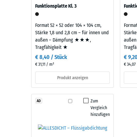
840
auf Balkonen, Laubengängen und Dachterrassen, 
und
Funktionsplatte Kl. 3
Funkti
gelangen. Alle Lagen werden lose übereinander ver
kg/m³
Aufbau
samt Übertragungswegen, nicht für eine einzelne P
Format 52 × 52 oder 104 × 104 cm,
Format
Dieses
Stärke 1,8 und 2,8 cm – für innen und
Stärke
Produkt
außen – Dämpfung ★★★,
außen
2 / 5
ist
Tragfähigkeit ★
Tragf
zweilagig
€ 8,40 / Stück
€ 9,2
aufgebaut.
€ 31,11 / m²
€ 34,07
Die
ca.
Die
Produkt anzeigen
3
scheinb
mm
Dichte
starke
eines
Zum
AD
Nutzschicht
Material
Vergleich
besteht
beschrei
hinzufügen
aus
das
neu
Verhältn
hergestelltem,
seiner