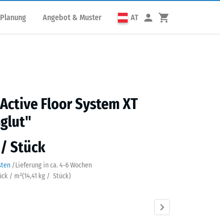
 Planung
Angebot & Muster
AT
 Active Floor System XT
glut"
 / Stück
sten
/
Lieferung in ca.
4-6 Wochen
tück / m²
(
14,41
kg
/ Stück)