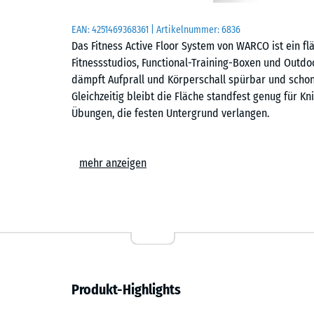
EAN:
4251469368361
| Artikelnummer:
6836
Das Fitness Active Floor System von WARCO ist ein 
Fitnessstudios, Functional-Training-Boxen und Outd
dämpft Aufprall und Körperschall spürbar und scho
Gleichzeitig bleibt die Fläche standfest genug für
Übungen, die festen Untergrund verlangen.
Einfache Verlegung
mehr anzeigen
Die Platten werden schwimmend, also ohne weitere 
Untergrund verlegt. Die kalibrierte Puzzleverzahnung 
zusammen und ist dank der fehlenden Fase in der Fl
Stich- oder Kreissäge vorgenommen werden. Einzelne
austauschen oder ergänzen.
Untergrundschutz und Schalldämmung
Produkt-Highlights
Das Fitness Active Floor System schützt den Untergr