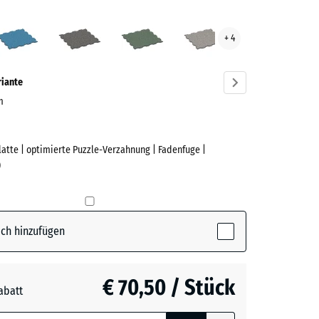
sglut
Atlantik
Dunkelgrauer
Englischer
Grauer
+ 4
ve)
Granit
Rasen
Granit
riante
cm
Platte | optimierte Puzzle-Verzahnung | Fadenfuge |
e
)
(active)
lut
ch hinzufügen
€ 70,50 / Stück
abatt
e, blau
rauer