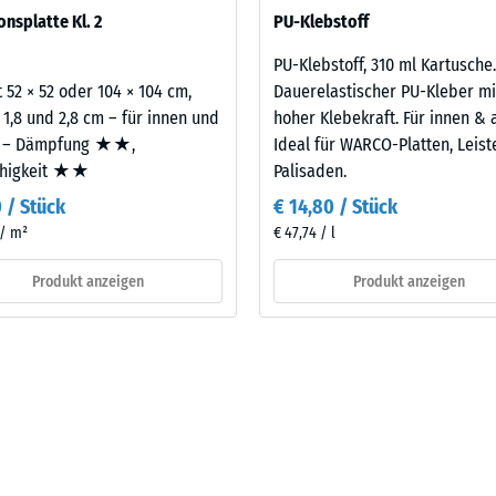
sofern Schwingungen über angebundene Bauteile in genutzte Räume
onsplatte Kl. 2
PU-Klebstoff
legt. Ein Nachweis nach DIN 4109 gilt für den vollständigen Bauteil
latte.
PU-Klebstoff, 310 ml Kartusche.
 52 × 52 oder 104 × 104 cm,
Dauerelastischer PU-Kleber mi
 1,8 und 2,8 cm – für innen und
hoher Klebekraft. Für innen & 
 – Dämpfung ★★,
Ideal für WARCO-Platten, Leis
ähigkeit ★★
Palisaden.
0 / Stück
€ 14,80 / Stück
 / m²
€ 47,74 / l
Produkt anzeigen
Produkt anzeigen
are
s
bt
is