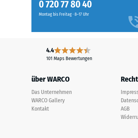
typische
0 720 77 80 40
besteht
zwische
aus
Montag bis Freitag · 8–17 Uhr
600
gereinigtem,
und
schwarzem
1250
ELT-
kg/m³.
Gummigranulat
Um
mittlerer
4.4
die
Körnung,
101 Maps Bewertungen
scheinb
gebunden
Dichte
mit
eines
über WARCO
Recht
Polyurethan.
bestimm
Die
Produkt
Das Unternehmen
Impres
Abkürzung
anschaul
WARCO Gallery
Datens
ELT
darzuste
steht
Kontakt
AGB
verwend
für
Widerru
WARCO
„End
eine
of
Skala
Life