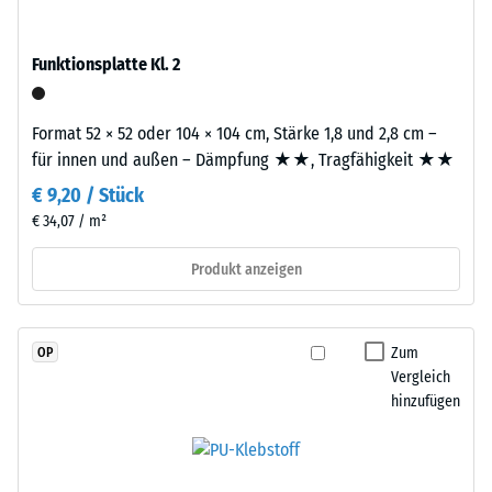
Kautschuk),
2
gebunden
mit
=
Funktionsplatte Kl. 2
Polyurethan.
780
Die
bis
Format 52 × 52 oder 104 × 104 cm, Stärke 1,8 und 2,8 cm –
Nutzschicht
für innen und außen – Dämpfung ★★, Tragfähigkeit ★★
ist
840
offenporig
€ 9,20 / Stück
kg/m³
angelegt.
€ 34,07 / m²
Die
Basisschicht
Produkt anzeigen
besteht
/ 5
aus
gereinigtem,
Zum
OP
schwarzem
Vergleich
ELT-
hinzufügen
Gummigranulat
Die
mittlerer
scheinbare
Körnung,
Dichte