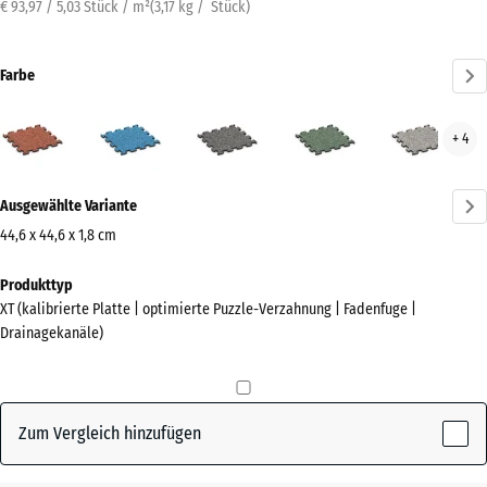
€ 93,97 / 5,03 Stück / m²
(
3,17
kg
/ Stück)
Farbe
Feuersglut
Atlantik
Dunkelgrauer
Englischer
Grau
+ 4
(active)
Granit
Rasen
Gran
Mehr
Ausgewählte Variante
Informationen
zu
44,6 x 44,6 x 1,8 cm
den
Abmessungen
Produkttyp
Farben?
für
XT (kalibrierte Platte | optimierte Puzzle-Verzahnung | Fadenfuge |
den
Farbpalette
Drainagekanäle)
Versand
anzeigen
485
(active)
Feuersglut
x
485
Zum Vergleich hinzufügen
x
18
Atlantik