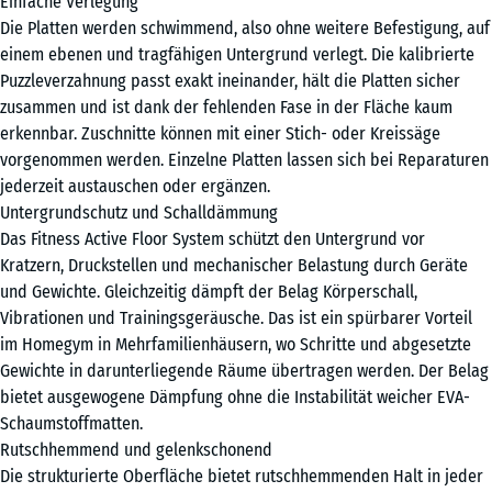
Einfache Verlegung
Die Platten werden schwimmend, also ohne weitere Befestigung, auf
44,6
einem ebenen und tragfähigen Untergrund verlegt. Die kalibrierte
x
Rattan
Puzzleverzahnung passt exakt ineinander, hält die Platten sicher
44,6
Lounge
+ € 2,50
zusammen und ist dank der fehlenden Fase in der Fläche kaum
×
erkennbar. Zuschnitte können mit einer Stich- oder Kreissäge
2,8
vorgenommen werden. Einzelne Platten lassen sich bei Reparaturen
cm
jederzeit austauschen oder ergänzen.
Terra
Untergrundschutz und Schalldämmung
Cotta
Das Fitness Active Floor System schützt den Untergrund vor
97,1
Kratzern, Druckstellen und mechanischer Belastung durch Geräte
x
und Gewichte. Gleichzeitig dämpft der Belag Körperschall,
97,1
Travertin
Vibrationen und Trainingsgeräusche. Das ist ein spürbarer Vorteil
+ € 51,80
×
im Homegym in Mehrfamilienhäusern, wo Schritte und abgesetzte
1,8
Gewichte in darunterliegende Räume übertragen werden. Der Belag
cm
bietet ausgewogene Dämpfung ohne die Instabilität weicher EVA-
Schaumstoffmatten.
Rutschhemmend und gelenkschonend
97,1
Die strukturierte Oberfläche bietet rutschhemmenden Halt in jeder