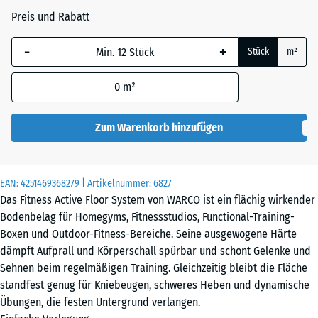
mm
Preis und Rabatt
Die gewählte, blau
-
+
Stück
m²
Dunkelgrauer
umrandete
Granit
Abmessung wird
0
m²
(sofern in den
Produktdaten nicht
anders angegeben)
Zum Warenkorb hinzufügen
Englischer
für die
Rasen
Bedarfsberechnung
verwendet.
EAN:
4251469368279
| Artikelnummer:
6827
Das Fitness Active Floor System von WARCO ist ein flächig wirkender
44,6
Grauer
Bodenbelag für Homegyms, Fitnessstudios, Functional-Training-
x
Granit
Boxen und Outdoor-Fitness-Bereiche. Seine ausgewogene Härte
44,6
dämpft Aufprall und Körperschall spürbar und schont Gelenke und
x
Sehnen beim regelmäßigen Training. Gleichzeitig bleibt die Fläche
1,8
standfest genug für Kniebeugen, schweres Heben und dynamische
cm
Lavendel
Übungen, die festen Untergrund verlangen.