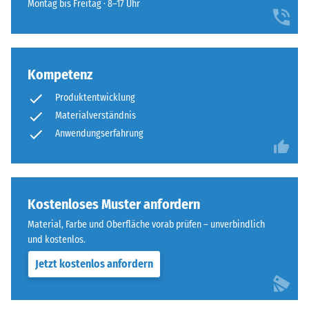
Montag bis Freitag · 8–17 Uhr
einen
beispielsweise
besonders
der
stabilen
Skalenwert
Plattenverbund
2
Kompetenz
und
für
verhindert
eine
Produktentwicklung
ein
scheinbare
Materialverständnis
Aufeinanderrutschen
Dichte
Anwendungserfahrung
der
zwischen
Zähne.
780
Diese
und
Platte
840
Kostenloses Muster anfordern
ist
kg/m³.
als
Material, Farbe und Oberfläche vorab prüfen – unverbindlich
Die
Deckplatte
und kostenlos.
physikalische
in
Dichte,
Jetzt kostenlos anfordern
einem
auch
Schichtsystem
als
konzipiert: