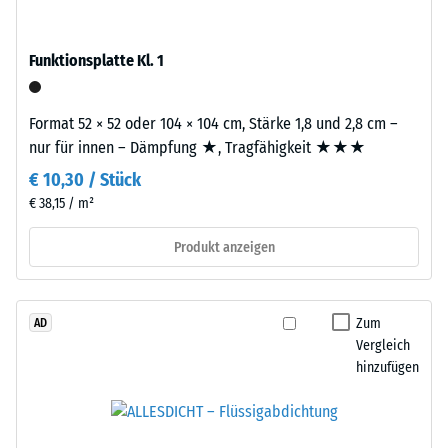
Produkten
von
von
Altreifen.
WARCO
Funktionsplatte Kl. 1
Die
liegt
Basisschicht
dieser
wird
Format 52 × 52 oder 104 × 104 cm, Stärke 1,8 und 2,8 cm –
Wert
mit
nur für innen – Dämpfung ★, Tragfähigkeit ★★★
typischerweise
Standarddichte
zwischen
€ 10,30 / Stück
gepresst.
600
€ 38,15 / m²
und
1250
Produkt anzeigen
Einbau
kg/m³.
–
Um
Verarbeitung
die
–
Zum
AD
scheinbare
Montage
Vergleich
Dichte
hinzufügen
eines
bestimmten
Produkts