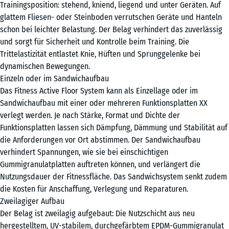
x
Trainingsposition: stehend, kniend, liegend und unter Geräten. Auf
97,1
glattem Fliesen- oder Steinboden verrutschen Geräte und Hanteln
+ € 62,40
x
schon bei leichter Belastung. Der Belag verhindert das zuverlässig
2,8
und sorgt für Sicherheit und Kontrolle beim Training. Die
cm
Trittelastizität entlastet Knie, Hüften und Sprunggelenke bei
dynamischen Bewegungen.
Einzeln oder im Sandwichaufbau
Das Fitness Active Floor System kann als Einzellage oder im
Sandwichaufbau mit einer oder mehreren Funktionsplatten XX
verlegt werden. Je nach Stärke, Format und Dichte der
Funktionsplatten lassen sich Dämpfung, Dämmung und Stabilität auf
die Anforderungen vor Ort abstimmen. Der Sandwichaufbau
verhindert Spannungen, wie sie bei einschichtigen
Gummigranulatplatten auftreten können, und verlängert die
Nutzungsdauer der Fitnessfläche. Das Sandwichsystem senkt zudem
die Kosten für Anschaffung, Verlegung und Reparaturen.
Zweilagiger Aufbau
Der Belag ist zweilagig aufgebaut: Die Nutzschicht aus neu
hergestelltem, UV-stabilem, durchgefärbtem EPDM-Gummigranulat