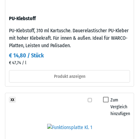
gebunden
eines
mit
Materials
PU-Klebstoff
Polyurethan.
beschreibt
Die
das
PU-Klebstoff, 310 ml Kartusche. Dauerelastischer PU-Kleber
Abkürzung
Verhältnis
mit hoher Klebekraft. Für innen & außen. Ideal für WARCO-
ELT
seiner
Platten, Leisten und Palisaden.
steht
Masse
€ 14,80 / Stück
für
zu
€ 47,74 / l
„End
seinem
of
Gesamtvolumen,
Produkt anzeigen
Life
einschließlich
Tyres"
aller
–
Poren,
Zum
XX
das
Hohlräume
Vergleich
Granulat
und
hinzufügen
stammt
Lufteinschlüsse.
aus
Bei
dem
den
Recycling