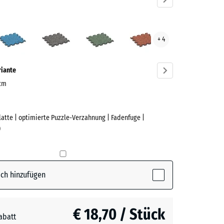
ndel
Atlantik
Dunkelgrauer
Englischer
Feuersglut
+ 4
ve)
Granit
Rasen
riante
 cm
Platte | optimierte Puzzle-Verzahnung | Fadenfuge |
e
)
(active)
l
ch hinzufügen
€ 18,70 / Stück
abatt