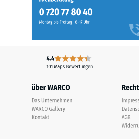
Wert
ist
typische
0 720 77 80 40
offenporig
zwische
angelegt.
Montag bis Freitag · 8–17 Uhr
600
Die
und
Basisschicht
1250
besteht
kg/m³.
aus
Um
gereinigtem,
4.4
die
schwarzem
101 Maps Bewertungen
scheinb
ELT-
Dichte
Gummigranulat
eines
über WARCO
Recht
mittlerer
bestimm
Körnung,
Produkt
Das Unternehmen
Impres
gebunden
anschaul
WARCO Gallery
Datens
mit
darzuste
Polyurethan.
Kontakt
AGB
verwend
Die
Widerru
WARCO
Abkürzung
eine
ELT