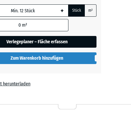
e, blau
rauer
+
Stück
m²
 wird
den
0
m²
en nicht
her
gegeben)
Verlegeplaner – Fläche erfassen
rechnung
Zum Warenkorb hinzufügen
lut
t herunterladen