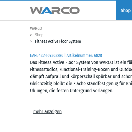
Shop
WARCO
Shop
Fitness Active Floor System
EAN:
4251469368286
| Artikelnummer:
6828
Das Fitness Active Floor System von WARCO ist ein 
Fitnessstudios, Functional-Training-Boxen und Outd
dämpft Aufprall und Körperschall spürbar und scho
Gleichzeitig bleibt die Fläche standfest genug für
Übungen, die festen Untergrund verlangen.
Einfache Verlegung
mehr anzeigen
Die Platten werden schwimmend, also ohne weitere 
Untergrund verlegt. Die kalibrierte Puzzleverzahnung 
zusammen und ist dank der fehlenden Fase in der Fl