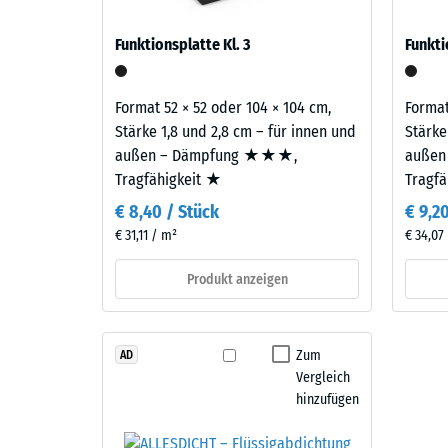
verringern. Ein solcher mehrlagiger Aufbau komm
ergeben.
840
auf Balkonen, Laubengängen und Dachterrassen, 
Funktionsplatte Kl. 3
Funkti
gelangen. Alle Lagen werden lose übereinander ver
kg/m³
Material
samt Übertragungswegen, nicht für eine einzelne P
–
Format 52 × 52 oder 104 × 104 cm,
Format
Bestandteile
Stärke 1,8 und 2,8 cm – für innen und
Stärke
und
außen – Dämpfung ★★★,
außen
Aufbau
2 / 5
Tragfähigkeit ★
Tragf
€ 8,40 / Stück
€ 9,2
Dieses
€ 31,11 / m²
€ 34,07
Produkt
ist
Die
Produkt anzeigen
zweilagig
scheinb
aufgebaut.
Dichte
Die
eines
Zum
AD
ca.
Material
Vergleich
3
beschrei
hinzufügen
mm
das
starke
Verhältn