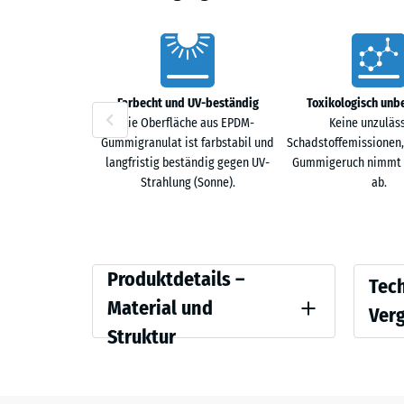
Vorteile
Farbecht und UV-beständig
Toxikologisch unb
Die Oberfläche aus EPDM-
Keine unzuläs
Gummigranulat ist farbstabil und
Schadstoffemissionen,
langfristig beständig gegen UV-
Gummigeruch nimmt m
Strahlung (Sonne).
ab.
Produktdetails
Vergle
Produktdetails –
Tec
–
Material und
Ver
Material
Struktur
Farbe
Scheinb
und
Lavendel
Struktur
Stoß-, 