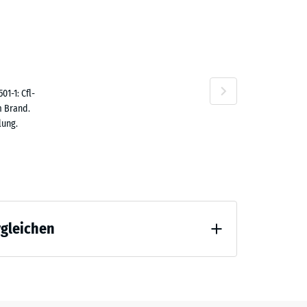
2,50
n
1-1: Cfl-
m Brand.
lung.
1,80
rgleichen
2,40