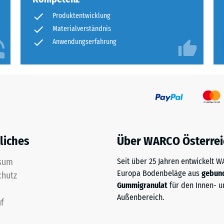
rweise
Produktentwicklung
n
Materialverständnis
Anwendungserfahrung
are
liches
Über WARCO Österrei
ten
s
sum
Seit über 25 Jahren entwickelt 
ich
Europa Bodenbeläge aus
gebun
chutz
llen,
Gummigranulat
für den Innen- u
et
Außenbereich.
f