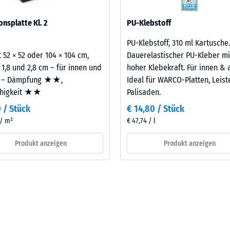
t vor allem in Fitnessräumen über bewohnten Geschossen infrage, e
sofern Schwingungen über angebundene Bauteile in genutzte Räume
onsplatte Kl. 2
PU-Klebstoff
legt. Ein Nachweis nach DIN 4109 gilt für den vollständigen Bauteil
latte.
PU-Klebstoff, 310 ml Kartusche.
 52 × 52 oder 104 × 104 cm,
Dauerelastischer PU-Kleber mi
 1,8 und 2,8 cm – für innen und
hoher Klebekraft. Für innen & 
 – Dämpfung ★★,
Ideal für WARCO-Platten, Leis
ähigkeit ★★
Palisaden.
0 / Stück
€ 14,80 / Stück
 / m²
€ 47,74 / l
Produkt anzeigen
Produkt anzeigen
are
s
bt
is