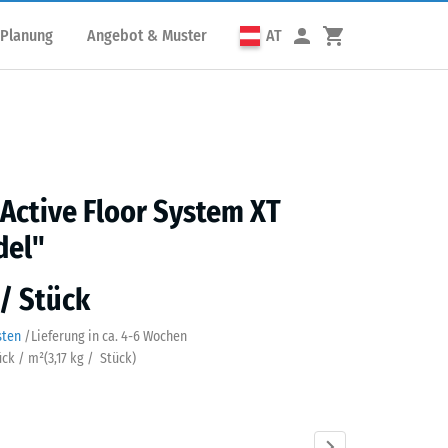
 Planung
Angebot & Muster
AT
 Active Floor System XT
del"
 / Stück
sten
/
Lieferung in ca.
4-6 Wochen
ück / m²
(
3,17
kg
/ Stück)