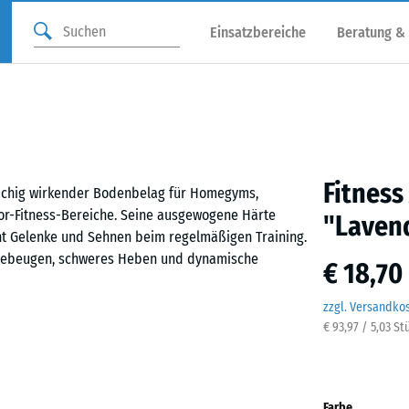
Einsatzbereiche
Beratung &
Fitness
flächig wirkender Bodenbelag für Homegyms,
oor-Fitness-Bereiche. Seine ausgewogene Härte
"Laven
nt Gelenke und Sehnen beim regelmäßigen Training.
 Kniebeugen, schweres Heben und dynamische
€ 18,70
zzgl. Versandko
€ 93,97 / 5,03 St
Befestigung, auf einem ebenen und tragfähigen
passt exakt ineinander, hält die Platten sicher
äche kaum erkennbar. Zuschnitte können mit einer
Farbe