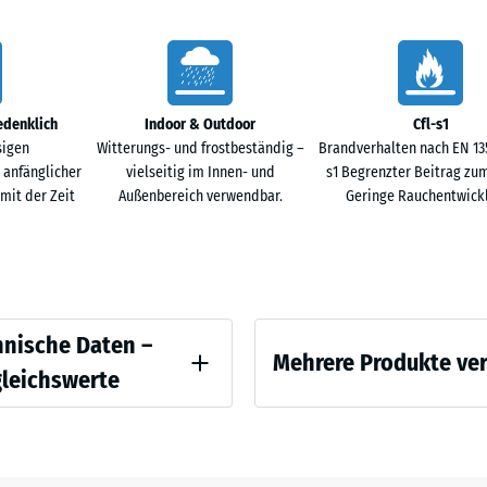
x
44,6
Terra
+ € 
×
Cotta
2,8
cm
edenklich
Indoor & Outdoor
Cfl-s1
Traverti
sigen
Witterungs- und frostbeständig –
Brandverhalten nach EN 1350
 anfänglicher
vielseitig im Innen- und
s1 Begrenzter Beitrag zu
it der Zeit
Außenbereich verwendbar.
Geringe Rauchentwick
97,1
x
97,1
+ € 5
×
1,8
cm
ichswerte
hnische Daten –
Mehrere Produkte ve
gleichswerte
97,1
are Dichte - Skalenwert 2 = 780 bis 840 kg/m³
x
Es
97,1
wurde
Schwingungs- und Trittschalldämmung – Skalenwert 2 = angenehme Dämpfung
+ € 6
x