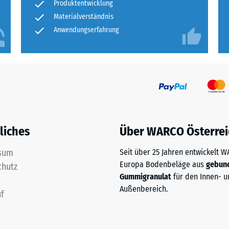
rweise
Produktentwicklung
n
Materialverständnis
Anwendungserfahrung
are
liches
Über WARCO Österrei
ten
s
sum
Seit über 25 Jahren entwickelt 
ich
Europa Bodenbeläge aus
gebun
chutz
llen,
Gummigranulat
für den Innen- u
et
Außenbereich.
f