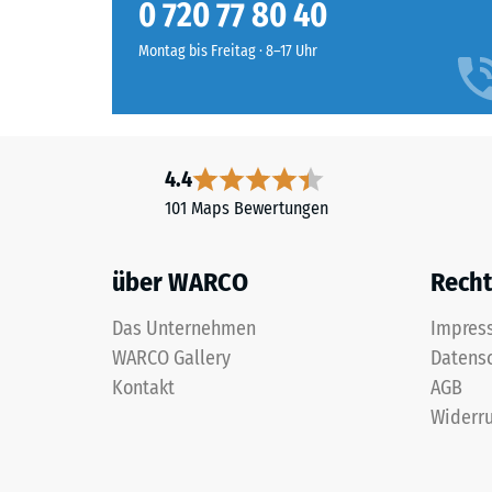
typische
0 720 77 80 40
Nutzschicht
zwische
ist
Montag bis Freitag · 8–17 Uhr
600
offenporig
und
angelegt.
1250
Die
kg/m³.
Basisschicht
Um
besteht
4.4
die
aus
101 Maps Bewertungen
scheinb
gereinigtem,
Dichte
schwarzem
eines
über WARCO
Recht
ELT-
bestimm
Gummigranulat
Produkt
Das Unternehmen
Impres
mittlerer
anschaul
WARCO Gallery
Datens
Körnung,
darzuste
gebunden
Kontakt
AGB
verwend
mit
Widerru
WARCO
Polyurethan.
eine
Die
Skala
Abkürzung