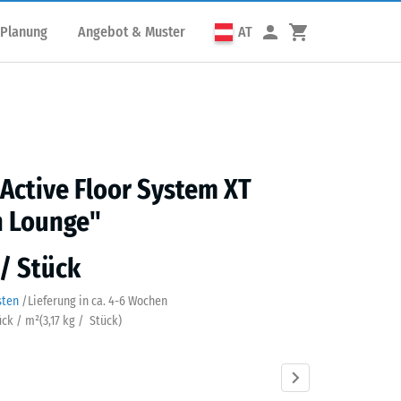
 Planung
Angebot & Muster
AT
 Active Floor System XT
n Lounge"
 / Stück
sten
/
Lieferung in ca.
4-6 Wochen
ück / m²
(
3,17
kg
/ Stück)