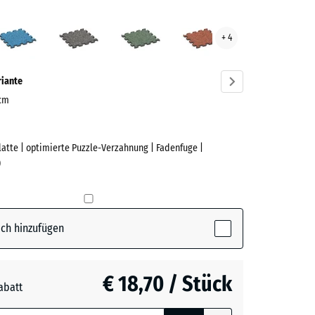
an
Atlantik
Dunkelgrauer
Englischer
Feuersglut
+ 4
ge
Granit
Rasen
ve)
riante
 cm
Platte | optimierte Puzzle-Verzahnung | Fadenfuge |
e
)
active)
ch hinzufügen
€ 18,70 / Stück
abatt
e, blau