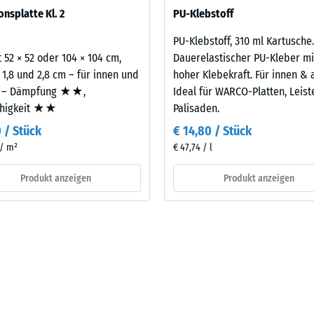
sofern Schwingungen über angebundene Bauteile in genutzte Räume
onsplatte Kl. 2
PU-Klebstoff
legt. Ein Nachweis nach DIN 4109 gilt für den vollständigen Bauteil
latte.
PU-Klebstoff, 310 ml Kartusche.
 52 × 52 oder 104 × 104 cm,
Dauerelastischer PU-Kleber mi
 1,8 und 2,8 cm – für innen und
hoher Klebekraft. Für innen & 
 – Dämpfung ★★,
Ideal für WARCO-Platten, Leis
ähigkeit ★★
Palisaden.
0 / Stück
€ 14,80 / Stück
 / m²
€ 47,74 / l
Produkt anzeigen
Produkt anzeigen
are
s
bt
is