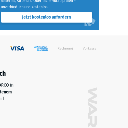
Material, Farbe und Oberfläche vorab prüfen –
unverbindlich und kostenlos.
Jetzt kostenlos anfordern
ch
WARCO in
denem
nd