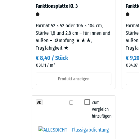
840
auf Balkonen, Laubengängen und Dachterrassen, 
Naturfasermaterial
Funktionsplatte Kl. 3
Funkti
gelangen. Alle Lagen werden lose übereinander ver
erinnert.
kg/m³
samt Übertragungswegen, nicht für eine einzelne P
Format 52 × 52 oder 104 × 104 cm,
Format
Material
Stärke 1,8 und 2,8 cm – für innen und
Stärke
–
außen – Dämpfung ★★★,
außen
Bestandteile
2 / 5
Tragfähigkeit ★
Tragf
und
Aufbau
€ 8,40 / Stück
€ 9,2
€ 31,11 / m²
€ 34,07
Dieses
Die
Produkt anzeigen
Produkt
scheinb
ist
Dichte
zweilagig
eines
Zum
AD
aufgebaut.
Material
Vergleich
Die
beschrei
hinzufügen
ca.
das
3
Verhältn
mm
seiner