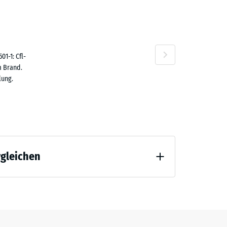
2,50
n
1-1: Cfl-
m Brand.
lung.
1,80
rgleichen
2,40