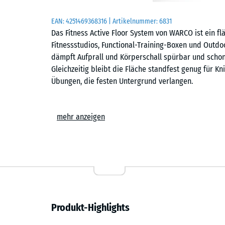
EAN:
4251469368316
| Artikelnummer:
6831
Das Fitness Active Floor System von WARCO ist ein 
Fitnessstudios, Functional-Training-Boxen und Outd
dämpft Aufprall und Körperschall spürbar und scho
Gleichzeitig bleibt die Fläche standfest genug für
Übungen, die festen Untergrund verlangen.
Einfache Verlegung
mehr anzeigen
Die Platten werden schwimmend, also ohne weitere 
Untergrund verlegt. Die kalibrierte Puzzleverzahnung 
zusammen und ist dank der fehlenden Fase in der Fl
Stich- oder Kreissäge vorgenommen werden. Einzelne
austauschen oder ergänzen.
Untergrundschutz und Schalldämmung
Produkt-Highlights
Das Fitness Active Floor System schützt den Untergr