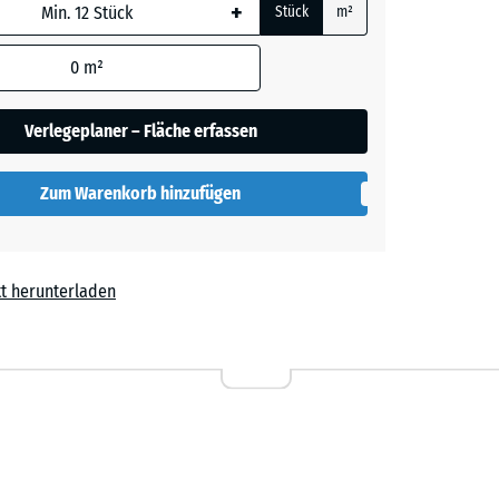
+
Stück
m²
rauer
 wird
den
0
m²
en nicht
gegeben)
her
Verlegeplaner – Fläche erfassen
rechnung
Zum Warenkorb hinzufügen
lut
t herunterladen
l