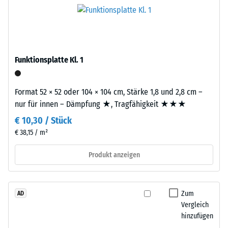
das
den
Granulat
Produkten
stammt
von
aus
WARCO
dem
liegt
Funktionsplatte Kl. 1
Recycling
dieser
von
Wert
Altreifen.
Format 52 × 52 oder 104 × 104 cm, Stärke 1,8 und 2,8 cm –
typischerweise
Die
nur für innen – Dämpfung ★, Tragfähigkeit ★★★
zwischen
Basisschicht
600
€ 10,30 / Stück
wird
und
€ 38,15 / m²
mit
1250
Standarddichte
kg/m³.
Produkt anzeigen
gepresst.
Um
die
scheinbare
Einbau
Zum
AD
Dichte
–
Vergleich
eines
Verarbeitung
hinzufügen
bestimmten