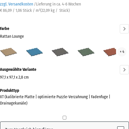
zzgl. Versandkosten
/
Lieferung in ca.
4-6 Wochen
€ 86,09 / 1,06 Stück / m²
(
22,09
kg
/ Stück)
Farbe
Rattan Lounge
Rattan
Atlantik
Dunkelgrauer
Englischer
Feue
+ 4
Lounge
Granit
Rasen
(active)
Mehr
Ausgewählte Variante
Informationen
zu
97,1 x 97,1 x 2,8 cm
den
Abmessungen
Produkttyp
Farben?
für
XT (kalibrierte Platte | optimierte Puzzle-Verzahnung | Fadenfuge |
den
Farbpalette
Drainagekanäle)
Versand
anzeigen
1010
Rattan
x
(active)
Lounge
1010