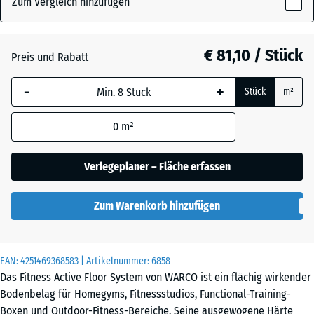
Zum Vergleich hinzufügen
x
28
mm
Atlantik
€ 81,10 / Stück
Preis und Rabatt
Die gewählte, blau
-
+
Stück
m²
umrandete
Dunkelgrauer
Abmessung wird
Granit
0
m²
(sofern in den
Produktdaten nicht
anders angegeben)
Verlegeplaner – Fläche erfassen
Englischer
für die
Rasen
Bedarfsberechnung
Zum Warenkorb hinzufügen
verwendet.
Feuersglut
97,1
x
EAN:
4251469368583
| Artikelnummer:
6858
97,1
Das Fitness Active Floor System von WARCO ist ein flächig wirkender
x
Grauer
Bodenbelag für Homegyms, Fitnessstudios, Functional-Training-
2,8
Granit
Boxen und Outdoor-Fitness-Bereiche. Seine ausgewogene Härte