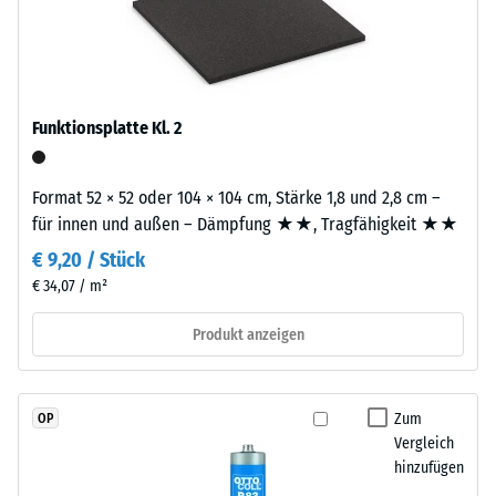
EPDM-
Platte.
Skalenwert
Granulat
2
(Ethylen-
Propylen-
=
Dien-
Funktionsplatte Kl. 2
780
Kautschuk),
bis
gebunden
Format 52 × 52 oder 104 × 104 cm, Stärke 1,8 und 2,8 cm –
mit
840
für innen und außen – Dämpfung ★★, Tragfähigkeit ★★
Polyurethan.
kg/m³
Die
€ 9,20 / Stück
Nutzschicht
€ 34,07 / m²
ist
offenporig
Produkt anzeigen
/ 5
angelegt.
Die
Basisschicht
Zum
OP
besteht
Vergleich
aus
hinzufügen
Die
gereinigtem,