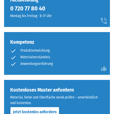
So
Die
0 720 77 80 40
steht
runde
beispielsweise
Montag bis Freitag · 8–17 Uhr
Zahnform
der
sorgt
Skalenwert
für
2
einen
für
Kompetenz
besonders
eine
stabilen
scheinbare
Produktentwicklung
Plattenverbund
Dichte
Materialverständnis
und
zwischen
Anwendungserfahrung
verhindert
780
ein
und
Aufeinanderrutschen
840
der
kg/m³.
Kostenloses Muster anfordern
Zähne.
Die
Diese
Material, Farbe und Oberfläche vorab prüfen – unverbindlich
physikalische
Platte
und kostenlos.
Dichte,
ist
auch
Jetzt kostenlos anfordern