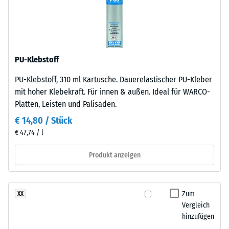
scheinbare
schwarzem
Dichte
ELT-
eines
Gummigranulat
Materials
mittlerer
beschreibt
PU-Klebstoff
Körnung,
das
gebunden
Verhältnis
PU-Klebstoff, 310 ml Kartusche. Dauerelastischer PU-Kleber
mit
seiner
mit hoher Klebekraft. Für innen & außen. Ideal für WARCO-
Polyurethan.
Masse
Platten, Leisten und Palisaden.
Die
zu
€ 14,80 / Stück
Abkürzung
seinem
€ 47,74 / l
ELT
Gesamtvolumen,
steht
einschließlich
Produkt anzeigen
für
aller
„End
Poren,
of
Hohlräume
Zum
XX
Life
und
Vergleich
Tyres"
Lufteinschlüsse.
hinzufügen
–
Bei