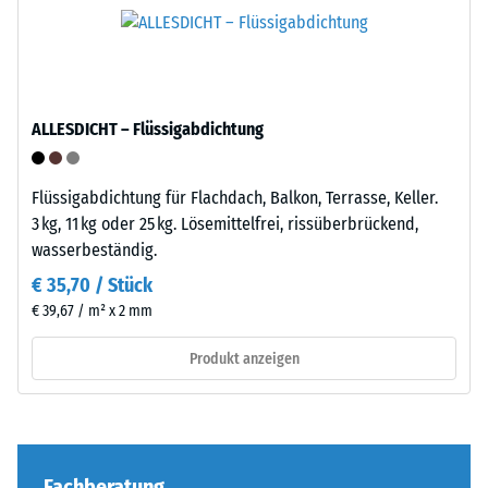
–
Produkts
Montage
anschaulich
darzustellen,
verwendet
ALLESDICHT – Flüssigabdichtung
WARCO
eine
Skala
Die
Flüssigabdichtung für Flachdach, Balkon, Terrasse, Keller.
von
Puzzleverzahnung
3 kg, 11 kg oder 25 kg. Lösemittelfrei, rissüberbrückend,
1
ist
wasserbeständig.
bis
mit
€ 35,70 / Stück
5,
gerundeten,
€ 39,67 / m² x 2 mm
wobei
wellenförmigen
jeder
Zähnen
Produkt anzeigen
Skalenwert
an
einem
allen
bestimmten
vier
Dichtebereich
Seiten
entspricht.
ausgebildet.
Fachberatung