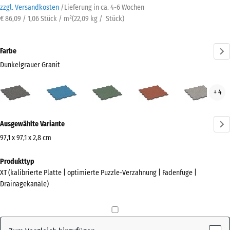
zzgl. Versandkosten
/
Lieferung in ca.
4-6 Wochen
€ 86,09 / 1,06 Stück / m²
(
22,09
kg
/ Stück)
Farbe
Dunkelgrauer Granit
Dunkelgrauer
Atlantik
Englischer
Feuersglut
Grau
+ 4
Granit
Rasen
Gran
(active)
Mehr
Ausgewählte Variante
Informationen
zu
97,1 x 97,1 x 2,8 cm
den
Abmessungen
Produkttyp
Farben?
für
XT (kalibrierte Platte | optimierte Puzzle-Verzahnung | Fadenfuge |
den
Farbpalette
Drainagekanäle)
Versand
anzeigen
1010
Dunkelgrauer
x
(active)
Granit
1010