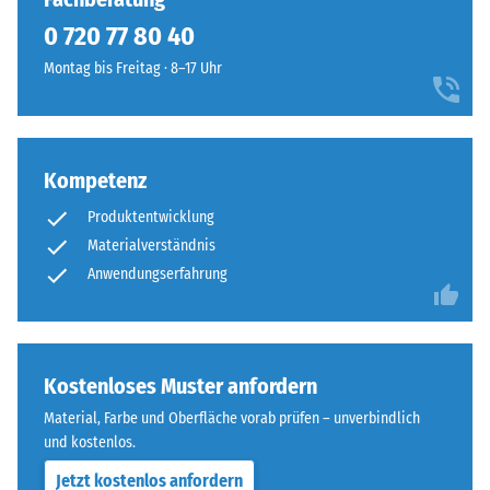
So
mit
0 720 77 80 40
steht
Polyurethan.
beispielsweise
Montag bis Freitag · 8–17 Uhr
Die
der
Abkürzung
Skalenwert
ELT
2
steht
für
Kompetenz
für
eine
„End
scheinbare
Produktentwicklung
of
Dichte
Materialverständnis
Life
zwischen
Anwendungserfahrung
Tyres"
780
–
und
das
840
Granulat
kg/m³.
Kostenloses Muster anfordern
stammt
Die
aus
Material, Farbe und Oberfläche vorab prüfen – unverbindlich
physikalische
dem
und kostenlos.
Dichte,
Recycling
auch
Jetzt kostenlos anfordern