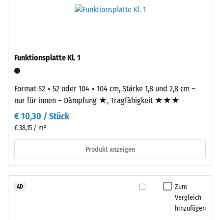
Die
den
ca.
Produkten
3
von
mm
WARCO
starke
liegt
Funktionsplatte Kl. 1
Nutzschicht
dieser
besteht
Wert
aus
Format 52 × 52 oder 104 × 104 cm, Stärke 1,8 und 2,8 cm –
typischerweise
neu
nur für innen – Dämpfung ★, Tragfähigkeit ★★★
zwischen
hergestelltem,
600
€ 10,30 / Stück
durchgefärbtem
und
€ 38,15 / m²
und
1250
schadstofffreiem
kg/m³.
Produkt anzeigen
EPDM-
Um
Granulat
die
(Ethylen-
scheinbare
Zum
AD
Propylen-
Dichte
Vergleich
Dien-
eines
hinzufügen
Kautschuk),
bestimmten