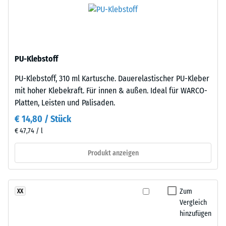
UV-
scheinbare
Strahlung
Dichte
als
eines
auch
Materials
gegenüber
beschreibt
PU-Klebstoff
Abrieb.
das
Verhältnis
PU-Klebstoff, 310 ml Kartusche. Dauerelastischer PU-Kleber
seiner
mit hoher Klebekraft. Für innen & außen. Ideal für WARCO-
Material
Masse
Platten, Leisten und Palisaden.
–
zu
Bestandteile
€ 14,80 / Stück
seinem
und
€ 47,74 / l
Gesamtvolumen,
Aufbau
einschließlich
Produkt anzeigen
aller
Dieses
Poren,
Produkt
Hohlräume
Zum
XX
ist
und
Vergleich
zweilagig
Lufteinschlüsse.
hinzufügen
aufgebaut.
Bei