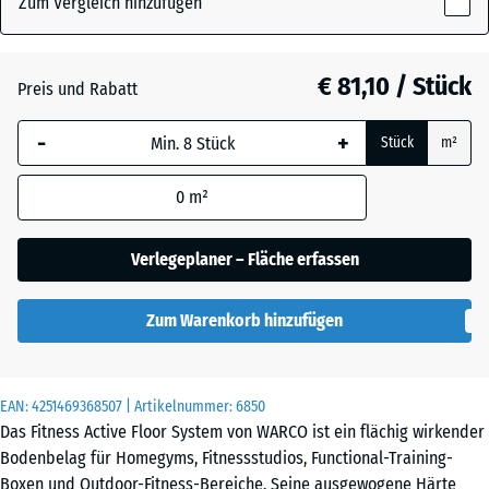
Zum Vergleich hinzufügen
x
28
mm
Atlantik
€ 81,10 / Stück
Preis und Rabatt
Die gewählte, blau
-
+
Stück
m²
umrandete
Englischer
Abmessung wird
Rasen
0
m²
(sofern in den
Produktdaten nicht
anders angegeben)
Verlegeplaner – Fläche erfassen
Feuersglut
für die
Bedarfsberechnung
Zum Warenkorb hinzufügen
verwendet.
Grauer
Granit
97,1
x
EAN:
4251469368507
| Artikelnummer:
6850
97,1
Das Fitness Active Floor System von WARCO ist ein flächig wirkender
x
Lavendel
Bodenbelag für Homegyms, Fitnessstudios, Functional-Training-
2,8
Boxen und Outdoor-Fitness-Bereiche. Seine ausgewogene Härte