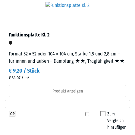
ist
Platte.
Skalenwert
und
2
hochwertige
=
Pigmente
vollständig
Funktionsplatte Kl. 2
780
in
bis
das
Format 52 × 52 oder 104 × 104 cm, Stärke 1,8 und 2,8 cm –
840
Granulat
für innen und außen – Dämpfung ★★, Tragfähigkeit ★★
eingebunden
kg/m³
sind,
€ 9,20 / Stück
bleibt
€ 34,07 / m²
die
Produkt anzeigen
Farbgebung
/ 5
langfristig
stabil
–
Zum
OP
sowohl
Vergleich
hinzufügen
gegenüber
Die