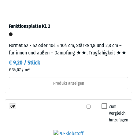
durchgefärbtem
2
und
schadstofffreiem
=
EPDM-
Funktionsplatte Kl. 2
780
Granulat
bis
(Ethylen-
Format 52 × 52 oder 104 × 104 cm, Stärke 1,8 und 2,8 cm –
Propylen-
840
für innen und außen – Dämpfung ★★, Tragfähigkeit ★★
Dien-
kg/m³
Kautschuk),
€ 9,20 / Stück
gebunden
€ 34,07 / m²
mit
Polyurethan.
Produkt anzeigen
/ 5
Die
Nutzschicht
ist
Zum
OP
offenporig
Vergleich
angelegt.
hinzufügen
Die
Die
scheinbare
Basisschicht