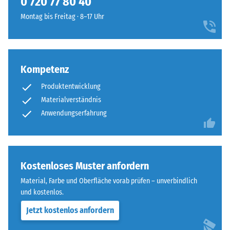
0 720 77 80 40
steht
vier
beispielsweise
Montag bis Freitag · 8–17 Uhr
Seiten
der
ausgebildet.
Skalenwert
Die
2
runde
für
Kompetenz
Zahnform
eine
sorgt
scheinbare
Produktentwicklung
für
Dichte
Materialverständnis
einen
zwischen
Anwendungserfahrung
besonders
780
stabilen
und
Plattenverbund
840
und
kg/m³.
Kostenloses Muster anfordern
verhindert
Die
ein
Material, Farbe und Oberfläche vorab prüfen – unverbindlich
physikalische
Aufeinanderrutschen
und kostenlos.
Dichte,
der
auch
Jetzt kostenlos anfordern
Zähne.
als
Diese