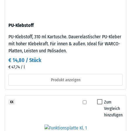
Dichte
besteht
eines
aus
Materials
gereinigtem,
beschreibt
PU-Klebstoff
schwarzem
das
ELT-
Verhältnis
PU-Klebstoff, 310 ml Kartusche. Dauerelastischer PU-Kleber
Gummigranulat
seiner
mit hoher Klebekraft. Für innen & außen. Ideal für WARCO-
mittlerer
Masse
Platten, Leisten und Palisaden.
Körnung,
zu
€ 14,80 / Stück
gebunden
seinem
€ 47,74 / l
mit
Gesamtvolumen,
Polyurethan.
einschließlich
Produkt anzeigen
Die
aller
Abkürzung
Poren,
ELT
Hohlräume
Zum
XX
steht
und
Vergleich
für
Lufteinschlüsse.
hinzufügen
„End
Bei
of
den
Life