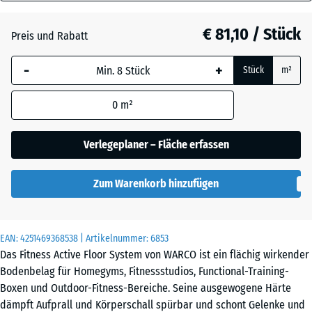
28
mm
Atlantik
€ 81,10 / Stück
Preis und Rabatt
Die gewählte, blau
-
+
Stück
m²
umrandete
Dunkelgrauer
Abmessung wird
Granit
0
m²
(sofern in den
Produktdaten nicht
anders angegeben)
Verlegeplaner – Fläche erfassen
Englischer
für die
Rasen
Bedarfsberechnung
Zum Warenkorb hinzufügen
verwendet.
Feuersglut
97,1
x
EAN:
4251469368538
| Artikelnummer:
6853
97,1
Das Fitness Active Floor System von WARCO ist ein flächig wirkender
x
Grauer
Bodenbelag für Homegyms, Fitnessstudios, Functional-Training-
2,8
Granit
Boxen und Outdoor-Fitness-Bereiche. Seine ausgewogene Härte
cm
dämpft Aufprall und Körperschall spürbar und schont Gelenke und