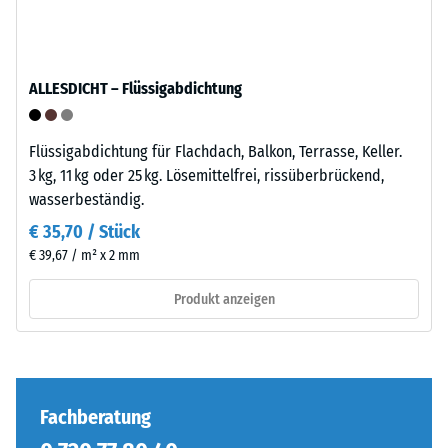
anschaulich
–
darzustellen,
Verarbeitung
verwendet
–
ALLESDICHT – Flüssigabdichtung
WARCO
Montage
eine
Skala
Flüssigabdichtung für Flachdach, Balkon, Terrasse, Keller.
von
3 kg, 11 kg oder 25 kg. Lösemittelfrei, rissüberbrückend,
1
wasserbeständig.
bis
€ 35,70 / Stück
5,
Die
€ 39,67 / m² x 2 mm
wobei
Puzzleverzahnung
jeder
ist
Produkt anzeigen
Skalenwert
mit
einem
gerundeten,
bestimmten
wellenförmigen
Dichtebereich
Zähnen
entspricht.
an
Fachberatung
So
allen