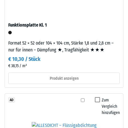
Produkten
Tyres"
von
–
WARCO
das
liegt
Funktionsplatte Kl. 1
Granulat
dieser
stammt
Wert
aus
Format 52 × 52 oder 104 × 104 cm, Stärke 1,8 und 2,8 cm –
typischerweise
dem
nur für innen – Dämpfung ★, Tragfähigkeit ★★★
zwischen
Recycling
600
€ 10,30 / Stück
von
und
€ 38,15 / m²
Altreifen.
1250
Die
kg/m³.
Produkt anzeigen
Basisschicht
Um
wird
die
mit
scheinbare
Zum
AD
Standarddichte
Dichte
Vergleich
gepresst.
eines
hinzufügen
bestimmten
Produkts
Einbau