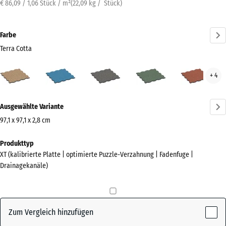
€ 86,09 / 1,06 Stück / m²
(
22,09
kg
/ Stück)
Farbe
Terra Cotta
Terra
Atlantik
Dunkelgrauer
Englischer
Feue
+ 4
Cotta
Granit
Rasen
(active)
Mehr
Ausgewählte Variante
Informationen
zu
97,1 x 97,1 x 2,8 cm
den
Abmessungen
Produkttyp
Farben?
für
XT (kalibrierte Platte | optimierte Puzzle-Verzahnung | Fadenfuge |
den
Farbpalette
Drainagekanäle)
Versand
anzeigen
1010
Terra
x
(active)
Cotta
1010
Zum Vergleich hinzufügen
x