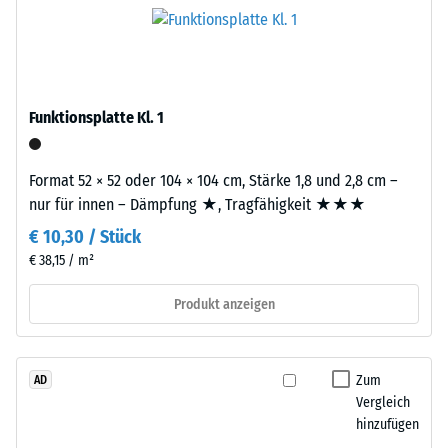
–
Bei
das
den
Granulat
Produkten
stammt
von
aus
WARCO
Funktionsplatte Kl. 1
dem
liegt
Recycling
dieser
von
Format 52 × 52 oder 104 × 104 cm, Stärke 1,8 und 2,8 cm –
Wert
Altreifen.
nur für innen – Dämpfung ★, Tragfähigkeit ★★★
typischerweise
Die
zwischen
€ 10,30 / Stück
Basisschicht
600
€ 38,15 / m²
wird
und
mit
1250
Produkt anzeigen
Standarddichte
kg/m³.
gepresst.
Um
die
Zum
AD
scheinbare
Einbau
Vergleich
Dichte
–
hinzufügen
eines