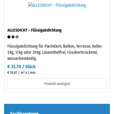
Verarbeitung
bestimmten
–
Produkts
Montage
anschaulich
darzustellen,
verwendet
ALLESDICHT – Flüssigabdichtung
WARCO
eine
Flüssigabdichtung für Flachdach, Balkon, Terrasse, Keller.
Skala
Die
3 kg, 11 kg oder 25 kg. Lösemittelfrei, rissüberbrückend,
von
Puzzleverzahnung
wasserbeständig.
1
ist
€ 35,70 / Stück
bis
mit
5,
€ 39,67 / m² x 2 mm
gerundeten,
wobei
wellenförmigen
Produkt anzeigen
jeder
Zähnen
Skalenwert
an
einem
allen
bestimmten
vier
Dichtebereich
Seiten
Fachberatung