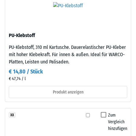
Die
gereinigtem,
scheinbare
schwarzem
Dichte
ELT-
eines
Gummigranulat
Materials
PU-Klebstoff
mittlerer
beschreibt
Körnung,
das
PU-Klebstoff, 310 ml Kartusche. Dauerelastischer PU-Kleber
gebunden
Verhältnis
mit hoher Klebekraft. Für innen & außen. Ideal für WARCO-
mit
seiner
Platten, Leisten und Palisaden.
Polyurethan.
Masse
€ 14,80 / Stück
Die
zu
€ 47,74 / l
Abkürzung
seinem
ELT
Gesamtvolumen,
Produkt anzeigen
steht
einschließlich
für
aller
„End
Poren,
Zum
XX
of
Hohlräume
Vergleich
Life
und
hinzufügen
Tyres"
Lufteinschlüsse.