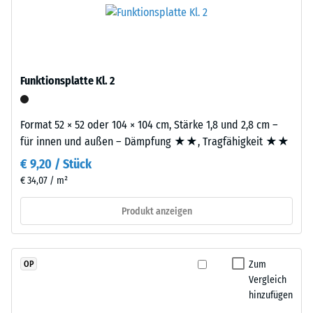
schadstofffreiem
-
Platte.
EPDM-
Skalenwert
Granulat
2
(Ethylen-
Propylen-
=
Funktionsplatte Kl. 2
Dien-
780
Kautschuk),
bis
Format 52 × 52 oder 104 × 104 cm, Stärke 1,8 und 2,8 cm –
gebunden
für innen und außen – Dämpfung ★★, Tragfähigkeit ★★
mit
840
Polyurethan.
€ 9,20 / Stück
kg/m³
Die
€ 34,07 / m²
Nutzschicht
ist
Produkt anzeigen
offenporig
/ 5
angelegt.
Die
Zum
OP
Basisschicht
Vergleich
besteht
hinzufügen
aus