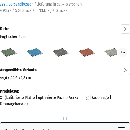
zzgl. Versandkosten
/
Lieferung in ca.
4-6 Wochen
€ 93,97 / 5,03 Stück / m²
(
3,17
kg
/ Stück)
Farbe
Englischer Rasen
Englischer
Atlantik
Dunkelgrauer
Feuersglut
Grau
+ 4
Rasen
Granit
Gran
(active)
Mehr
Ausgewählte Variante
Informationen
zu
44,6 x 44,6 x 1,8 cm
den
Abmessungen
Produkttyp
Farben?
für
XT (kalibrierte Platte | optimierte Puzzle-Verzahnung | Fadenfuge |
den
Farbpalette
Drainagekanäle)
Versand
anzeigen
485
Englischer
x
(active)
Rasen
485