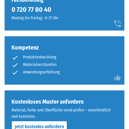
entspricht.
ausgebildet.
0 720 77 80 40
So
Die
steht
Montag bis Freitag · 8–17 Uhr
runde
beispielsweise
Zahnform
der
sorgt
Skalenwert
für
2
Kompetenz
einen
für
besonders
eine
Produktentwicklung
stabilen
scheinbare
Materialverständnis
Plattenverbund
Dichte
Anwendungserfahrung
und
zwischen
verhindert
780
ein
und
Aufeinanderrutschen
840
Kostenloses Muster anfordern
der
kg/m³.
Zähne.
Material, Farbe und Oberfläche vorab prüfen – unverbindlich
Die
Diese
und kostenlos.
physikalische
Platte
Dichte,
Jetzt kostenlos anfordern