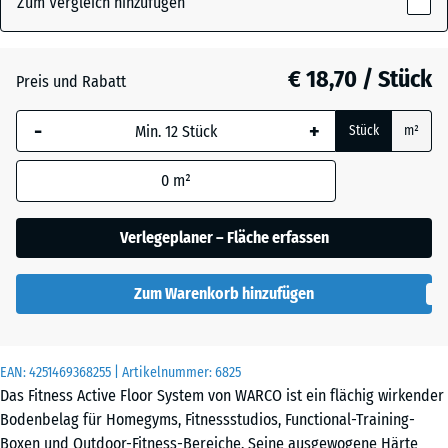
Zum Vergleich hinzufügen
x
18
mm
Atlantik
€ 18,70 / Stück
Preis und Rabatt
Die gewählte, blau
-
+
Stück
m²
umrandete
Dunkelgrauer
Abmessung wird
Granit
0
m²
(sofern in den
Produktdaten nicht
anders angegeben)
Verlegeplaner – Fläche erfassen
Feuersglut
für die
Bedarfsberechnung
Zum Warenkorb hinzufügen
verwendet.
Grauer
Granit
44,6
x
EAN:
4251469368255
| Artikelnummer:
6825
44,6
Das Fitness Active Floor System von WARCO ist ein flächig wirkender
x
Lavendel
Bodenbelag für Homegyms, Fitnessstudios, Functional-Training-
1,8
Boxen und Outdoor-Fitness-Bereiche. Seine ausgewogene Härte