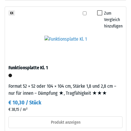
nach
gebunden
24
mit
Zum
XX
Polyurethan.
Stunden
Vergleich
Die
hinzufügen
Entlastung
Abkürzung
(BS
ELT
steht
7188)
für
„End
of
Funktionsplatte Kl. 1
Life
/ 5
Tyres“
Format 52 × 52 oder 104 × 104 cm, Stärke 1,8 und 2,8 cm –
–
nur für innen – Dämpfung ★, Tragfähigkeit ★★★
das
€ 10,30 / Stück
Granulat
stammt
€ 38,15 / m²
Die
aus
Druckfestigkeit
Produkt anzeigen
dem
eines
Recycling