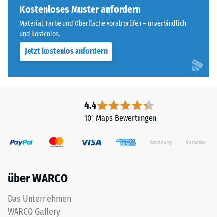
für
Kostenloses Muster anfordern
Widerstandsfähigkeit
einen
gegenüber
Material, Farbe und Oberfläche vorab prüfen – unverbindlich
besonders
Punktbelastungen
und kostenlos.
stabilen
hinweist.
Jetzt kostenlos anfordern
Plattenverbund
Punktbelastungen
und
entstehen
verhindert
z.
ein
B.
Aufeinanderrutschen
durch
4.4
der
Schuhe
101 Maps Bewertungen
Zähne.
mit
Diese
hohen
Platte
Absätzen,
ist
Möbelbeine,
als
Pflanzkübel
über WARCO
Deckplatte
auf
in
Rollen
Das Unternehmen
einem
oder
WARCO Gallery
Schichtsystem