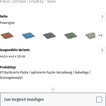
€ 90,45 / 5,03 Stück / m²
(
2,86
kg
/ Stück)
Farbe
Feuersglut
Feuersglut
Atlantik
Dunkelgrauer
Englischer
Grau
+ 4
(active)
Granit
Rasen
Gran
Mehr
Ausgewählte Variante
Informationen
zu
44,6 x 44,6 x 1,8 cm
den
Abmessungen
Produkttyp
Farben?
für
XT (kalibrierte Platte | optimierte Puzzle-Verzahnung | Fadenfuge |
den
Farbpalette
Drainagekanäle)
Versand
anzeigen
485
(active)
Feuersglut
x
485
Zum Vergleich hinzufügen
x