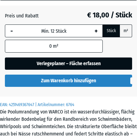
18
Atlantik
mm
€ 18,00 / Stück
Preis und Rabatt
Die gewählte, blau
Dunkelgrauer
-
+
Stück
m²
umrandete
Granit
Abmessung wird
0
m²
(sofern in den
Produktdaten nicht
Englischer
anders angegeben)
Verlegeplaner – Fläche erfassen
Rasen
für die
Bedarfsberechnung
Zum Warenkorb hinzufügen
verwendet.
Grauer
Granit
44,6
x
EAN:
4251469367647
| Artikelnummer:
6764
44,6
Die Poolumrandung von WARCO ist ein wasserdurchlässiger, flächig
x
Lavendel
wirkender Bodenbelag für den Randbereich von Schwimmbädern,
1,8
Whirlpools und Schwimmteichen. Die strukturierte Oberfläche bleibt
cm
auch bei Nässe rutschhemmend und federt Schritte elastisch ab –