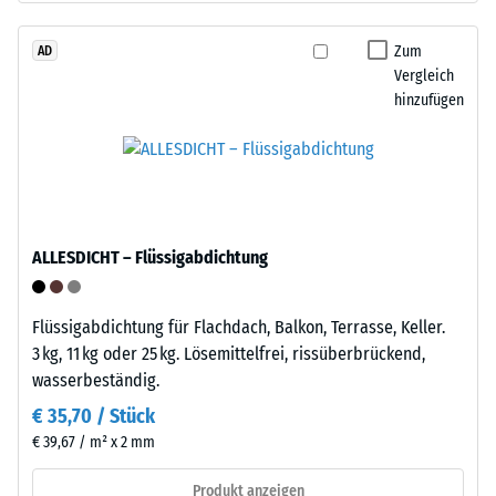
Werkstoffes
von
beschreibt
Altreifen.
Zum
AD
seinen
Vergleich
Die
Widerstand
hinzufügen
Basisschicht
gegen
wird
punktuelle
mit
Belastungen.
geringer
Sie
Dichte
gibt
gepresst.
an,
ALLESDICHT – Flüssigabdichtung
in
welchem
Einbau
Maße
Flüssigabdichtung für Flachdach, Balkon, Terrasse, Keller.
–
der
3 kg, 11 kg oder 25 kg. Lösemittelfrei, rissüberbrückend,
Verarbeitung
Werkstoff
wasserbeständig.
–
unter
Montage
€ 35,70 / Stück
der
€ 39,67 / m² x 2 mm
Einwirkung
einer
Produkt anzeigen