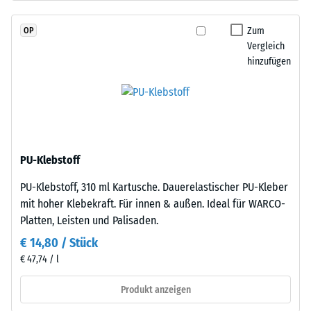
Kautschuk),
Skalenwert 2 =
gebunden
Wärmeleitfähigkeit
Zum
OP
mit
ca. 0,12 W/(m·K)
Vergleich
Polyurethan.
hinzufügen
Frostbeständig
Die
Nutzschicht
Druckfestigkeit
ist
-
offenporig
Skalenwert
angelegt.
Die
1
PU-Klebstoff
Basisschicht
=
PU-Klebstoff, 310 ml Kartusche. Dauerelastischer PU-Kleber
besteht
ca.
mit hoher Klebekraft. Für innen & außen. Ideal für WARCO-
aus
Platten, Leisten und Palisaden.
gereinigtem,
1
schwarzem
€ 14,80 / Stück
mm
ELT-
€ 47,74 / l
verbleibende
Gummigranulat
grober
Produkt anzeigen
Eindellung
Körnung,