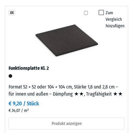
- Beständigkeit
Die
gegen
Zum
XX
ca.
abrasiven
Vergleich
3
Verschleiß -
hinzufügen
mm
Skalenwert 2 =
starke
"gut" (BS 7188)
Nutzschicht
Wasserdurchlässigkeit
besteht
(EN 12616) -
aus
Skalenwert 5 =
neu
Infiltration ca. 1000
Funktionsplatte Kl. 2
hergestelltem,
mm/h (1000 l/h/m²)
durchgefärbtem
Rutschhemmung
und
Format 52 × 52 oder 104 × 104 cm, Stärke 1,8 und 2,8 cm –
(EN 16165) -
schadstofffreiem
für innen und außen – Dämpfung ★★, Tragfähigkeit ★★
Skalenwert 4 =
EPDM-
mittlerer
€ 9,20 / Stück
Granulat
Akzeptanzwinkel
€ 34,07 / m²
(Ethylen-
ca. 16°, Gruppe
Propylen-
R10
Produkt anzeigen
Dien-
Wärmedämmung -