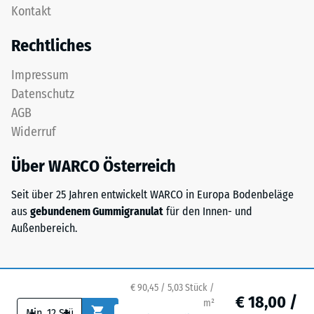
Gerätefüße.
Kontakt
konzipiert:
Zur
Eine
Bestimmung
Rechtliches
oder
der
mehrere
Druckfestigkeit
Impressum
Lagen
wird
Datenschutz
werden
das
AGB
übereinander
Prüfverfahren
Widerruf
verlegt,
nach
die
BS
Über WARCO Österreich
Puzzleverzahnung
7188:1998
hält
angewendet.
Seit über 25 Jahren entwickelt WARCO in Europa Bodenbeläge
die
Dabei
aus
gebundenem Gummigranulat
für den Innen- und
obere
wird
Außenbereich.
Schicht
ein
lagestabil.
Prüfkörper
Da
mit
die
einer
€ 90,45 / 5,03 Stück /
€ 18,00 /
Kanten
m²
Fläche
-
+