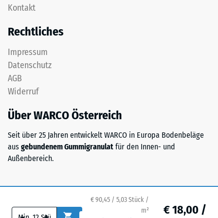
Gerätefüße.
Kontakt
ist
Zur
als
Bestimmung
Rechtliches
Deckplatte
der
in
Druckfestigkeit
Impressum
einem
wird
Datenschutz
Schichtsystem
das
AGB
konzipiert:
Prüfverfahren
Widerruf
Eine
nach
oder
BS
Über WARCO Österreich
mehrere
7188:1998
Lagen
angewendet.
Seit über 25 Jahren entwickelt WARCO in Europa Bodenbeläge
werden
Dabei
aus
gebundenem Gummigranulat
für den Innen- und
übereinander
wird
Außenbereich.
verlegt,
ein
die
Prüfkörper
Puzzleverzahnung
mit
hält
einer
€ 90,45 / 5,03 Stück /
€ 18,00 /
die
m²
Fläche
-
+