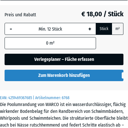
18
mm
Atlantik
€ 18,00 / Stück
Preis und Rabatt
Die gewählte, blau
-
+
Stück
m²
umrandete
Dunkelgrauer
Abmessung wird
Granit
0
m²
(sofern in den
Produktdaten nicht
anders angegeben)
Verlegeplaner – Fläche erfassen
Englischer
für die
Rasen
Bedarfsberechnung
Zum Warenkorb hinzufügen
verwendet.
Feuersglut
44,6
x
EAN:
4251469367685
| Artikelnummer:
6768
44,6
Die Poolumrandung von WARCO ist ein wasserdurchlässiger, flächig
x
Grauer
wirkender Bodenbelag für den Randbereich von Schwimmbädern,
1,8
Granit
Whirlpools und Schwimmteichen. Die strukturierte Oberfläche bleibt
cm
auch bei Nässe rutschhemmend und federt Schritte elastisch ab –