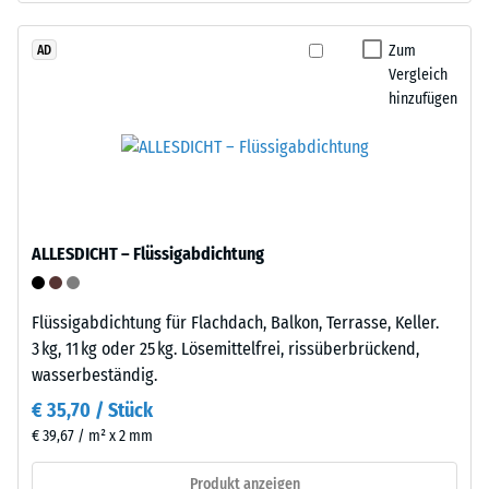
Werkstoffes
das
beschreibt
Granulat
Zum
AD
seinen
Vergleich
stammt
Widerstand
hinzufügen
aus
gegen
dem
punktuelle
Recycling
Belastungen.
von
Sie
Altreifen.
gibt
Die
an,
ALLESDICHT – Flüssigabdichtung
Basisschicht
in
wird
welchem
mit
Maße
Flüssigabdichtung für Flachdach, Balkon, Terrasse, Keller.
geringer
der
3 kg, 11 kg oder 25 kg. Lösemittelfrei, rissüberbrückend,
Dichte
Werkstoff
wasserbeständig.
gepresst.
unter
€ 35,70 / Stück
der
€ 39,67 / m² x 2 mm
Einwirkung
Einbau
einer
–
Produkt anzeigen