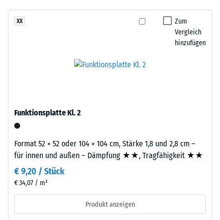
- Beständigkeit
gegen
Zum
XX
Dieses
abrasiven
Vergleich
Produkt
Verschleiß -
hinzufügen
ist
Skalenwert 2 =
zweilagig
"gut" (BS 7188)
aufgebaut.
Wasserdurchlässigkeit
Die
(EN 12616) -
ca.
Skalenwert 5 =
3
Infiltration ca. 1000
Funktionsplatte Kl. 2
mm
mm/h (1000 l/h/m²)
starke
Rutschhemmung
Nutzschicht
Format 52 × 52 oder 104 × 104 cm, Stärke 1,8 und 2,8 cm –
(EN 16165) -
besteht
für innen und außen – Dämpfung ★★, Tragfähigkeit ★★
Skalenwert 4 =
aus
mittlerer
€ 9,20 / Stück
neu
Akzeptanzwinkel
€ 34,07 / m²
hergestelltem,
ca. 16°, Gruppe
durchgefärbtem
R10
Produkt anzeigen
und
Wärmedämmung -