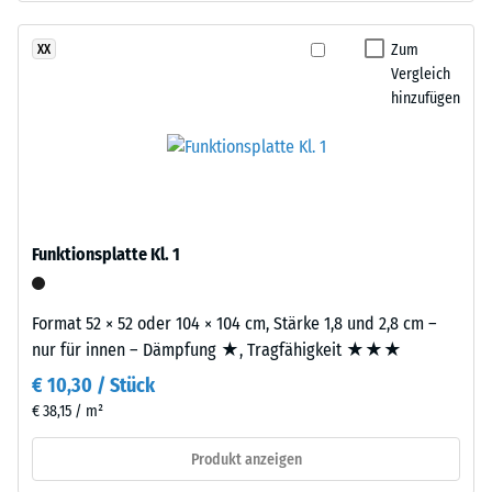
nach
gereinigtem,
24
schwarzem
Zum
XX
ELT-
Stunden
Vergleich
Gummigranulat
hinzufügen
Entlastung
grober
(BS
Körnung,
gebunden
7188)
mit
Polyurethan.
Die
Funktionsplatte Kl. 1
Abkürzung
/ 5
ELT
Format 52 × 52 oder 104 × 104 cm, Stärke 1,8 und 2,8 cm –
steht
nur für innen – Dämpfung ★, Tragfähigkeit ★★★
für
€ 10,30 / Stück
„End
of
€ 38,15 / m²
Die
Life
Druckfestigkeit
Produkt anzeigen
Tyres“
eines
–