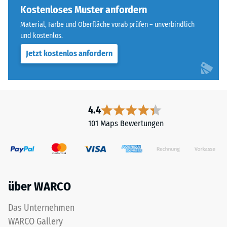
Seiten
Kostenloses Muster anfordern
Widerstandsfähigkeit
ausgebildet.
gegenüber
Material, Farbe und Oberfläche vorab prüfen – unverbindlich
Die
Punktbelastungen
und kostenlos.
runde
hinweist.
Jetzt kostenlos anfordern
Zahnform
Punktbelastungen
sorgt
entstehen
für
z.
einen
B.
besonders
durch
4.4
stabilen
Schuhe
101 Maps Bewertungen
Plattenverbund
mit
und
hohen
verhindert
Absätzen,
ein
Möbelbeine,
Aufeinanderrutschen
Pflanzkübel
über WARCO
der
auf
Zähne.
Rollen
Das Unternehmen
Diese
oder
WARCO Gallery
Platte