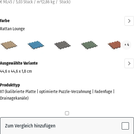
€ 90,45 / 5,03 Stück / m²
(
2,86
kg
/ Stück)
Farbe
Rattan Lounge
Rattan
Atlantik
Dunkelgrauer
Englischer
Feue
+ 4
Lounge
Granit
Rasen
(active)
Mehr
Ausgewählte Variante
Informationen
zu
44,6 x 44,6 x 1,8 cm
den
Abmessungen
Produkttyp
Farben?
für
XT (kalibrierte Platte | optimierte Puzzle-Verzahnung | Fadenfuge |
den
Farbpalette
Drainagekanäle)
Versand
anzeigen
485
Rattan
x
(active)
Lounge
485
Zum Vergleich hinzufügen
x