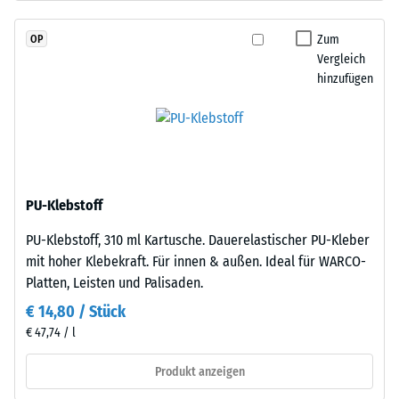
schadstofffreiem
Skalenwert 2 =
EPDM-
Wärmeleitfähigkeit
Zum
OP
Granulat
ca. 0,12 W/(m·K)
Vergleich
(Ethylen-
hinzufügen
Frostbeständig
Propylen-
Dien-
Druckfestigkeit
Kautschuk),
-
gebunden
Skalenwert
mit
Polyurethan.
1
PU-Klebstoff
Die
=
PU-Klebstoff, 310 ml Kartusche. Dauerelastischer PU-Kleber
Nutzschicht
ca.
mit hoher Klebekraft. Für innen & außen. Ideal für WARCO-
ist
Platten, Leisten und Palisaden.
offenporig
1
angelegt.
€ 14,80 / Stück
mm
Die
€ 47,74 / l
verbleibende
Basisschicht
besteht
Produkt anzeigen
Eindellung
aus