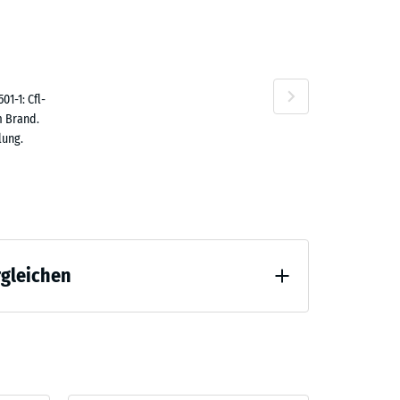
9,80
n
1-1: Cfl-
m Brand.
lung.
rgleichen
tlastung (BS 7188)