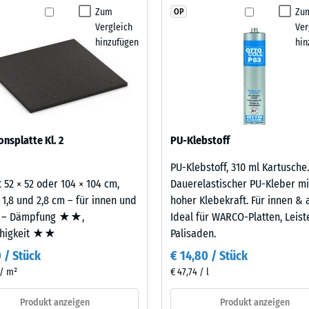
kein
heiten vor Ort abstimmen. Der Sandwichaufbau
Zum
Zu
OP
stigkeit Klasse DS (EN 14041) - Skalenwert 4 = Gleitreibungskoeffizient ca. 0,53
Produkt
Gummigranulatplatten auftreten können, und
Vergleich
Ver
für
rand.
stigkeit - Beständigkeit gegen abrasiven Verschleiß - Skalenwert 2 = "gut" (BS
hinzufügen
hin
den
rchlässigkeit (EN 12616) - Skalenwert 5 = Infiltration ca. 1000 mm/h (1000 l/
Produktvergleich
ausgewählt.
emmung (EN 16165) - Skalenwert 4 = mittlerer Akzeptanzwinkel ca. 16°, Gruppe
aus neu hergestelltem, UV-stabilem, durchgefärbtem
mmung - Skalenwert 2 = Wärmeleitfähigkeit ca. 0,12 W/(m·K)
berflächenqualität; die Basisschicht aus ELT-
ämpfung.
ständig
onsplatte Kl. 2
PU-Klebstoff
estigkeit
PU-Klebstoff, 310 ml Kartusche.
 52 × 52 oder 104 × 104 cm,
Dauerelastischer PU-Kleber mi
 1,8 und 2,8 cm – für innen und
hoher Klebekraft. Für innen & 
nwert
 – Dämpfung ★★,
Ideal für WARCO-Platten, Leis
ähigkeit ★★
Palisaden.
0 / Stück
€ 14,80 / Stück
 / m²
€ 47,74 / l
Produkt anzeigen
Produkt anzeigen