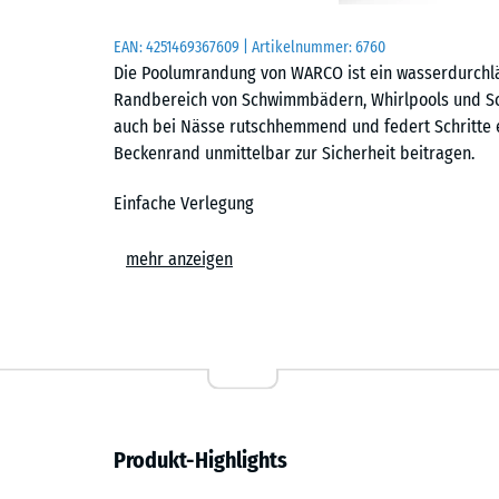
EAN:
4251469367609
| Artikelnummer:
6760
Die Poolumrandung von WARCO ist ein wasserdurchlä
Randbereich von Schwimmbädern, Whirlpools und Sch
auch bei Nässe rutschhemmend und federt Schritte e
Beckenrand unmittelbar zur Sicherheit beitragen.
Einfache Verlegung
Die Platten der Poolumrandung werden schwimmend, 
mehr anzeigen
und tragfähigen Untergrund verlegt. Die kalibrierte 
Platten sicher zusammen und ist dank der fehlenden
können mit einer Stich- oder Kreissäge vorgenommen 
Reparaturen jederzeit austauschen oder ergänzen. De
verfügt über eine Drainage auf der Unterseite. So wi
Boden trocknet schnell ab.
Produkt-Highlights
Rutschhemmend und barfußfreundlich