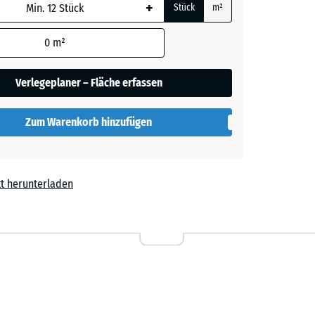
+
Stück
m²
her
 wird
den
0
m²
en nicht
gegeben)
lut
Verlegeplaner – Fläche erfassen
rechnung
Zum Warenkorb hinzufügen
t herunterladen
l