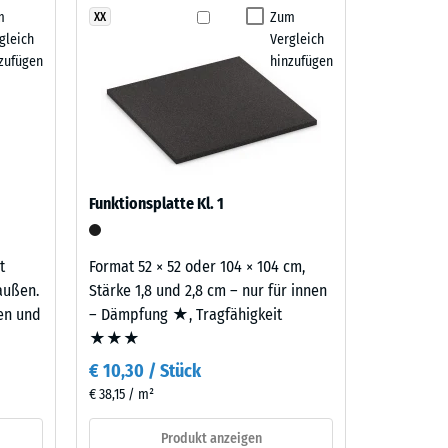
m
Zum
XX
gleich
Vergleich
 7188)
zufügen
hinzufügen
h/m²)
 R10
Funktionsplatte Kl. 1
t
Format 52 × 52 oder 104 × 104 cm,
außen.
Stärke 1,8 und 2,8 cm – nur für innen
ten und
– Dämpfung ★, Tragfähigkeit
★★★
€ 10,30 / Stück
€ 38,15 / m²
Produkt anzeigen