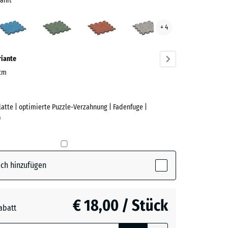
anit
elgrauer
Atlantik
Englischer
Feuersglut
Grauer
+ 4
t
Rasen
Granit
ve)
riante
 cm
Platte | optimierte Puzzle-Verzahnung | Fadenfuge |
e
)
rauer
ctive)
ch hinzufügen
€ 18,00 / Stück
abatt
e, blau