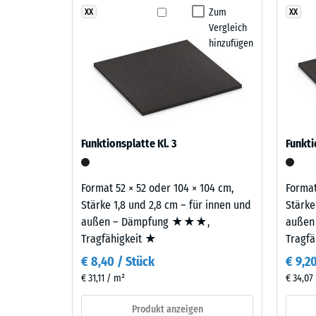
Dämpfung, Dämmung und Stabilität auf die Gegeben
Bei
Zum
XX
XX
Rutschfe
verhindert Spannungen, wie sie bei einschichtigen 
Vergleich
Produkten
verlängert die Nutzungsdauer der Fläche am Becken
Abriebfe
hinzufügen
in
der
Wasserdu
Zweilagiger Aufbau
Farbe
Rutschh
Dunkelgrauer
Der Belag ist zweilagig aufgebaut: Die Nutzschicht 
Granit
Wärmedä
EPDM-Gummigranulat sichert Farbbeständigkeit und O
wird
Gummigranulat übernimmt Tragfähigkeit und Stoßd
Frostbe
Funktionsplatte Kl. 3
Funkti
EPDM-
Druckf
Granulat
in
-
Format 52 × 52 oder 104 × 104 cm,
Format
verschiedenen
Stärke 1,8 und 2,8 cm – für innen und
Stärke
Skale
Grautönen
außen – Dämpfung ★★★,
außen
1
sowie
Tragfähigkeit ★
Tragf
in
=
€ 8,40 / Stück
€ 9,2
Schwarz
ca.
€ 31,11 / m²
€ 34,07
mit
1
farblosem,
Produkt anzeigen