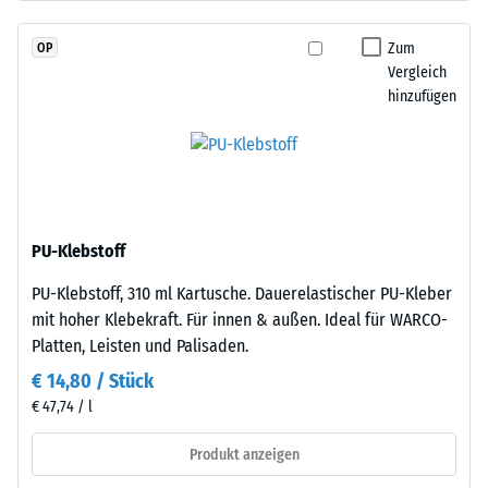
Dien-
Skalenwert 2 =
Kautschuk),
Wärmeleitfähigkeit
Zum
OP
gebunden
ca. 0,12 W/(m·K)
Vergleich
mit
hinzufügen
Frostbeständig
Polyurethan.
Die
Druckfestigkeit
Nutzschicht
-
ist
Skalenwert
offenporig
angelegt.
1
PU-Klebstoff
Die
=
PU-Klebstoff, 310 ml Kartusche. Dauerelastischer PU-Kleber
Basisschicht
ca.
mit hoher Klebekraft. Für innen & außen. Ideal für WARCO-
besteht
Platten, Leisten und Palisaden.
aus
1
gereinigtem,
€ 14,80 / Stück
mm
schwarzem
€ 47,74 / l
verbleibende
ELT-
Gummigranulat
Produkt anzeigen
Eindellung
grober