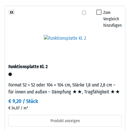
- Beständigkeit
aufgebaut.
gegen
Zum
XX
Die
abrasiven
Vergleich
ca.
Verschleiß -
hinzufügen
3
Skalenwert 2 =
mm
"gut" (BS 7188)
starke
Wasserdurchlässigkeit
Nutzschicht
(EN 12616) -
besteht
Skalenwert 5 =
aus
Infiltration ca. 1000
Funktionsplatte Kl. 2
neu
mm/h (1000 l/h/m²)
hergestelltem,
Rutschhemmung
durchgefärbtem
Format 52 × 52 oder 104 × 104 cm, Stärke 1,8 und 2,8 cm –
(EN 16165) -
und
für innen und außen – Dämpfung ★★, Tragfähigkeit ★★
Skalenwert 4 =
schadstofffreiem
mittlerer
€ 9,20 / Stück
EPDM-
Akzeptanzwinkel
€ 34,07 / m²
Granulat
ca. 16°, Gruppe
(Ethylen-
R10
Produkt anzeigen
Propylen-
Wärmedämmung -