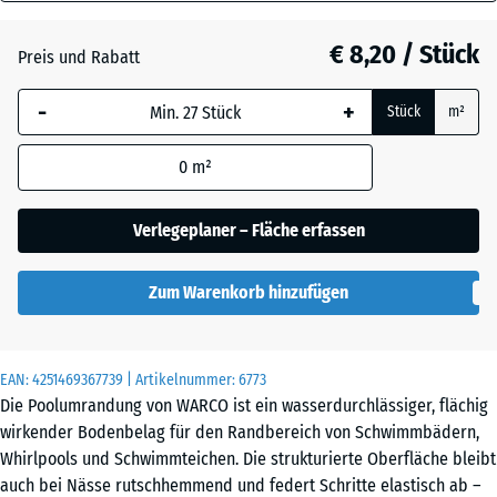
18
Atlantik
mm
€ 8,20 / Stück
Preis und Rabatt
Die gewählte, blau
Dunkelgrauer
-
+
Stück
m²
umrandete
Granit
Abmessung wird
0
m²
(sofern in den
Produktdaten nicht
Englischer
anders angegeben)
Verlegeplaner – Fläche erfassen
Rasen
für die
Bedarfsberechnung
Zum Warenkorb hinzufügen
verwendet.
Grauer
Granit
28,9
x
EAN:
4251469367739
| Artikelnummer:
6773
28,9
Die Poolumrandung von WARCO ist ein wasserdurchlässiger, flächig
x
Lavendel
wirkender Bodenbelag für den Randbereich von Schwimmbädern,
1,8
Whirlpools und Schwimmteichen. Die strukturierte Oberfläche bleibt
cm
auch bei Nässe rutschhemmend und federt Schritte elastisch ab –