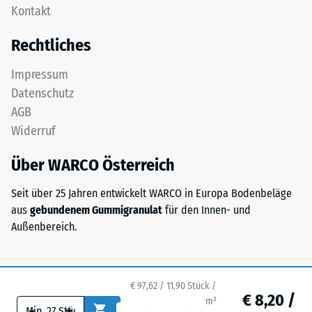
Gerätefüße.
Kontakt
Schichtsystem
Zur
konzipiert:
Bestimmung
Rechtliches
Eine
der
oder
Druckfestigkeit
Impressum
mehrere
wird
Datenschutz
Lagen
das
AGB
werden
Prüfverfahren
Widerruf
übereinander
nach
verlegt,
BS
Über WARCO Österreich
die
7188:1998
Puzzleverzahnung
angewendet.
Seit über 25 Jahren entwickelt WARCO in Europa Bodenbeläge
hält
Dabei
aus
gebundenem Gummigranulat
für den Innen- und
die
wird
Außenbereich.
obere
ein
Schicht
Prüfkörper
lagestabil.
mit
Da
einer
€ 97,62 / 11,90 Stück /
€ 8,20 /
die
m²
Fläche
-
+