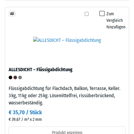
Werkstoffes
Recycling
beschreibt
von
Zum
AD
seinen
Vergleich
Altreifen.
Widerstand
hinzufügen
Die
gegen
Basisschicht
punktuelle
wird
Belastungen.
mit
Sie
geringer
gibt
Dichte
an,
ALLESDICHT – Flüssigabdichtung
gepresst.
in
welchem
Maße
Flüssigabdichtung für Flachdach, Balkon, Terrasse, Keller.
Einbau
der
3 kg, 11 kg oder 25 kg. Lösemittelfrei, rissüberbrückend,
–
Werkstoff
wasserbeständig.
Verarbeitung
unter
–
€ 35,70 / Stück
der
Montage
€ 39,67 / m² x 2 mm
Einwirkung
einer
Produkt anzeigen