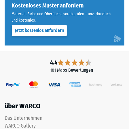
sorgt
Kostenloses Muster anfordern
Widerstandsfähigkeit
für
gegenüber
Material, Farbe und Oberfläche vorab prüfen – unverbindlich
einen
Punktbelastungen
und kostenlos.
besonders
hinweist.
Jetzt kostenlos anfordern
stabilen
Punktbelastungen
Plattenverbund
entstehen
und
z.
verhindert
B.
ein
durch
4.4
Aufeinanderrutschen
Schuhe
101 Maps Bewertungen
der
mit
Zähne.
hohen
Diese
Absätzen,
Platte
Möbelbeine,
ist
Pflanzkübel
über WARCO
als
auf
Deckplatte
Rollen
Das Unternehmen
in
oder
WARCO Gallery
einem