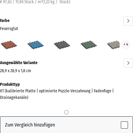
€ 97,62 / 11,90 Stück / m²
(
1,22
kg
/ Stück)
Farbe
Feuersglut
Feuersglut
Atlantik
Dunkelgrauer
Englischer
Grau
+ 4
(active)
Granit
Rasen
Gran
Mehr
Ausgewählte Variante
Informationen
zu
28,9 x 28,9 x 1,8 cm
den
Abmessungen
Produkttyp
Farben?
für
XT (kalibrierte Platte | optimierte Puzzle-Verzahnung | Fadenfuge |
den
Farbpalette
Drainagekanäle)
Versand
anzeigen
315
(active)
Feuersglut
x
315
Zum Vergleich hinzufügen
x