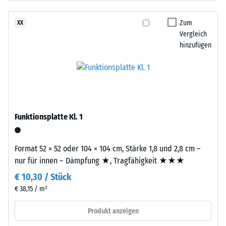
nach
Körnung,
24
gebunden
Zum
XX
mit
Stunden
Vergleich
Polyurethan.
hinzufügen
Entlastung
Die
(BS
Abkürzung
ELT
7188)
steht
für
„End
Funktionsplatte Kl. 1
of
/ 5
Life
Format 52 × 52 oder 104 × 104 cm, Stärke 1,8 und 2,8 cm –
Tyres“
nur für innen – Dämpfung ★, Tragfähigkeit ★★★
–
€ 10,30 / Stück
das
Granulat
€ 38,15 / m²
Die
stammt
Druckfestigkeit
Produkt anzeigen
aus
eines
dem