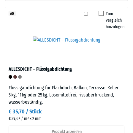
Werkstoffes
das
beschreibt
Granulat
Zum
AD
seinen
Vergleich
stammt
Widerstand
hinzufügen
aus
gegen
dem
punktuelle
Recycling
Belastungen.
von
Sie
Altreifen.
gibt
Die
an,
ALLESDICHT – Flüssigabdichtung
Basisschicht
in
wird
welchem
mit
Maße
Flüssigabdichtung für Flachdach, Balkon, Terrasse, Keller.
geringer
der
3 kg, 11 kg oder 25 kg. Lösemittelfrei, rissüberbrückend,
Dichte
Werkstoff
wasserbeständig.
gepresst.
unter
€ 35,70 / Stück
der
€ 39,67 / m² x 2 mm
Einwirkung
Einbau
einer
–
Produkt anzeigen