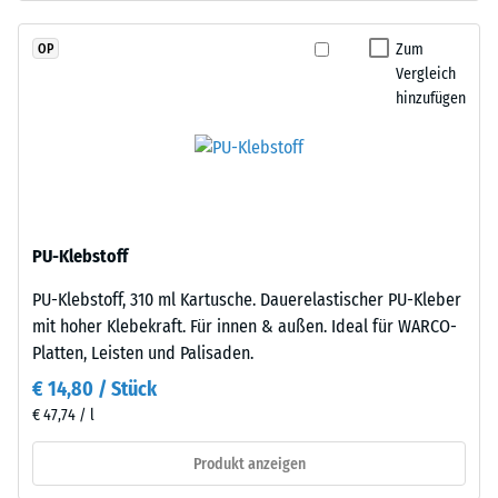
schadstofffreiem
Skalenwert 2 =
EPDM-
Wärmeleitfähigkeit
Zum
OP
Granulat
ca. 0,12 W/(m·K)
Vergleich
(Ethylen-
hinzufügen
Frostbeständig
Propylen-
Dien-
Druckfestigkeit
Kautschuk),
-
gebunden
Skalenwert
mit
Polyurethan.
1
PU-Klebstoff
Die
=
PU-Klebstoff, 310 ml Kartusche. Dauerelastischer PU-Kleber
Nutzschicht
ca.
mit hoher Klebekraft. Für innen & außen. Ideal für WARCO-
ist
Platten, Leisten und Palisaden.
offenporig
1
angelegt.
€ 14,80 / Stück
mm
Die
€ 47,74 / l
verbleibende
Basisschicht
besteht
Produkt anzeigen
Eindellung
aus