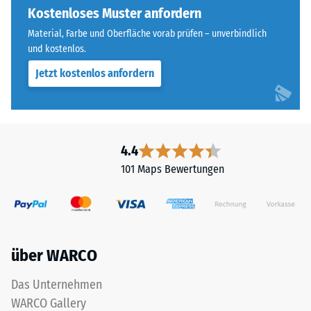
Seiten
Kostenloses Muster anfordern
Widerstandsfähigkeit
ausgebildet.
gegenüber
Material, Farbe und Oberfläche vorab prüfen – unverbindlich
Die
Punktbelastungen
und kostenlos.
runde
hinweist.
Jetzt kostenlos anfordern
Zahnform
Punktbelastungen
sorgt
entstehen
für
z.
einen
B.
besonders
durch
4.4
stabilen
Schuhe
101 Maps Bewertungen
Plattenverbund
mit
und
hohen
verhindert
Absätzen,
ein
Möbelbeine,
Aufeinanderrutschen
Pflanzkübel
über WARCO
der
auf
Zähne.
Rollen
Das Unternehmen
Diese
oder
WARCO Gallery
Platte