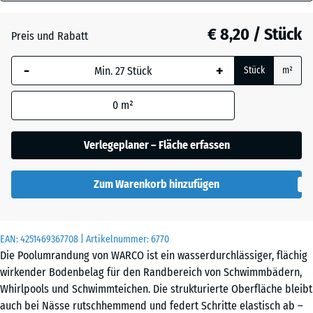
18
mm
Atlantik
€ 8,20 / Stück
Preis und Rabatt
Die gewählte, blau
-
+
Stück
m²
umrandete
Dunkelgrauer
Abmessung wird
Granit
0
m²
(sofern in den
Produktdaten nicht
anders angegeben)
Verlegeplaner – Fläche erfassen
Englischer
für die
Rasen
Bedarfsberechnung
Zum Warenkorb hinzufügen
verwendet.
Feuersglut
28,9
x
EAN:
4251469367708
| Artikelnummer:
6770
28,9
Die Poolumrandung von WARCO ist ein wasserdurchlässiger, flächig
x
Lavendel
wirkender Bodenbelag für den Randbereich von Schwimmbädern,
1,8
Whirlpools und Schwimmteichen. Die strukturierte Oberfläche bleibt
cm
auch bei Nässe rutschhemmend und federt Schritte elastisch ab –