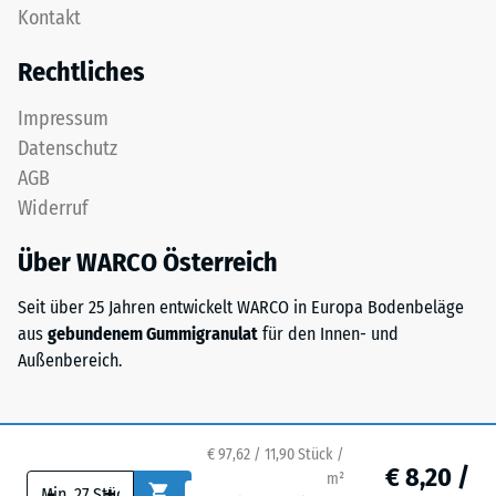
Gerätefüße.
Kontakt
ist
Zur
als
Bestimmung
Rechtliches
Deckplatte
der
in
Druckfestigkeit
Impressum
einem
wird
Datenschutz
Schichtsystem
das
AGB
konzipiert:
Prüfverfahren
Widerruf
Eine
nach
oder
BS
Über WARCO Österreich
mehrere
7188:1998
Lagen
angewendet.
Seit über 25 Jahren entwickelt WARCO in Europa Bodenbeläge
werden
Dabei
aus
gebundenem Gummigranulat
für den Innen- und
übereinander
wird
Außenbereich.
verlegt,
ein
die
Prüfkörper
Puzzleverzahnung
mit
hält
einer
€ 97,62 / 11,90 Stück /
€ 8,20 /
die
m²
Fläche
-
+