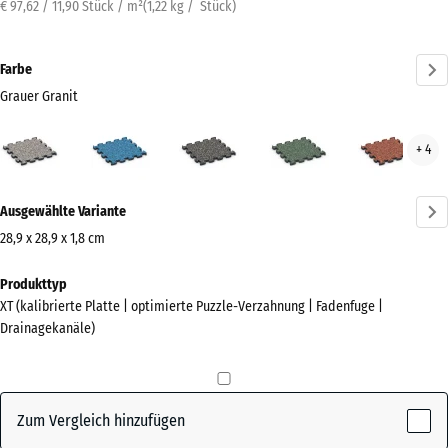
€ 97,62 / 11,90 Stück / m²
(
1,22
kg
/ Stück)
Farbe
Grauer Granit
Grauer
Atlantik
Dunkelgrauer
Englischer
Feue
+ 4
Granit
Granit
Rasen
(active)
Mehr
Ausgewählte Variante
Informationen
zu
28,9 x 28,9 x 1,8 cm
den
Abmessungen
Produkttyp
Farben?
für
XT (kalibrierte Platte | optimierte Puzzle-Verzahnung | Fadenfuge |
den
Farbpalette
Drainagekanäle)
Versand
anzeigen
315
Grauer
x
(active)
Granit
315
Zum Vergleich hinzufügen
x