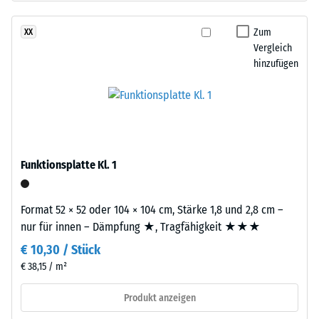
nach
gereinigtem,
24
schwarzem
Zum
XX
ELT-
Stunden
Vergleich
Gummigranulat
hinzufügen
Entlastung
grober
(BS
Körnung,
gebunden
7188)
mit
Polyurethan.
Die
Funktionsplatte Kl. 1
Abkürzung
/ 5
ELT
Format 52 × 52 oder 104 × 104 cm, Stärke 1,8 und 2,8 cm –
steht
nur für innen – Dämpfung ★, Tragfähigkeit ★★★
für
€ 10,30 / Stück
„End
of
€ 38,15 / m²
Die
Life
Druckfestigkeit
Produkt anzeigen
Tyres“
eines
–