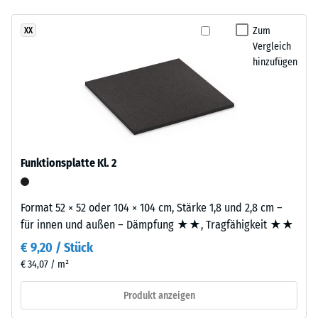
- Beständigkeit
gegen
Zum
XX
Dieses
abrasiven
Vergleich
Produkt
Verschleiß -
hinzufügen
ist
Skalenwert 2 =
zweilagig
"gut" (BS 7188)
aufgebaut.
Wasserdurchlässigkeit
Die
(EN 12616) -
ca.
Skalenwert 5 =
3
Infiltration ca. 1000
Funktionsplatte Kl. 2
mm
mm/h (1000 l/h/m²)
starke
Rutschhemmung
Nutzschicht
Format 52 × 52 oder 104 × 104 cm, Stärke 1,8 und 2,8 cm –
(EN 16165) -
besteht
für innen und außen – Dämpfung ★★, Tragfähigkeit ★★
Skalenwert 4 =
aus
mittlerer
€ 9,20 / Stück
neu
Akzeptanzwinkel
€ 34,07 / m²
hergestelltem,
ca. 16°, Gruppe
durchgefärbtem
R10
Produkt anzeigen
und
Wärmedämmung -