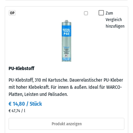
durchgefärbtem
Wärmedämmung -
und
Skalenwert 2 =
Zum
OP
schadstofffreiem
Wärmeleitfähigkeit
Vergleich
EPDM-
ca. 0,12 W/(m·K)
hinzufügen
Granulat
Druckfestigkeit
(Ethylen-
-
Propylen-
Dien-
Skalenwert
Kautschuk),
4
gebunden
PU-Klebstoff
=
mit
PU-Klebstoff, 310 ml Kartusche. Dauerelastischer PU-Kleber
Polyurethan.
ca.
mit hoher Klebekraft. Für innen & außen. Ideal für WARCO-
Die
0,25
Platten, Leisten und Palisaden.
Nutzschicht
mm
hat
€ 14,80 / Stück
eine
verbleibende
€ 47,74 / l
geschlossene
Eindellung
Oberfläche.
Produkt anzeigen
nach
Die