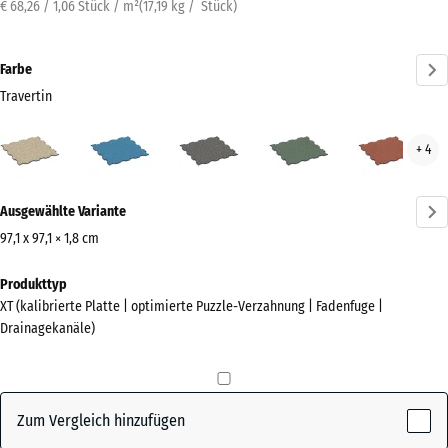
€ 68,26 / 1,06 Stück / m²
(
17,19
kg
/ Stück)
Farbe
Travertin
Travertin
Atlantik
Dunkelgrauer
Englischer
Feue
+ 4
(active)
Granit
Rasen
Mehr
Ausgewählte Variante
Informationen
zu
97,1 x 97,1 × 1,8 cm
den
Abmessungen
Produkttyp
Farben?
für
XT (kalibrierte Platte | optimierte Puzzle-Verzahnung | Fadenfuge |
den
Farbpalette
Drainagekanäle)
Versand
anzeigen
1010
(active)
Travertin
x
1010
Zum Vergleich hinzufügen
x