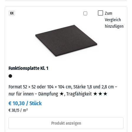
Basisschicht
24
besteht
Zum
XX
Stunden
aus
Vergleich
Entlastung
gereinigtem,
hinzufügen
schwarzem
(BS
ELT-
7188)
Gummigranulat
feiner
Körnung,
gebunden
Funktionsplatte Kl. 1
mit
/ 5
Polyurethan.
Format 52 × 52 oder 104 × 104 cm, Stärke 1,8 und 2,8 cm –
Die
nur für innen – Dämpfung ★, Tragfähigkeit ★★★
Abkürzung
€ 10,30 / Stück
ELT
Die
steht
€ 38,15 / m²
Druckfestigkeit
für
eines
Produkt anzeigen
„End
Werkstoffes
of