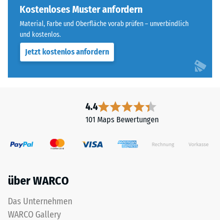
Widerstandsfähigkeit
ausgebildet.
Kostenloses Muster anfordern
gegenüber
Die
Material, Farbe und Oberfläche vorab prüfen – unverbindlich
Punktbelastungen
runde
und kostenlos.
hinweist.
Zahnform
Punktbelastungen
Jetzt kostenlos anfordern
sorgt
entstehen
für
z.
einen
B.
besonders
durch
stabilen
4.4
Schuhe
Plattenverbund
101 Maps Bewertungen
mit
und
hohen
verhindert
Absätzen,
ein
Möbelbeine,
Aufeinanderrutschen
Pflanzkübel
der
über WARCO
auf
Zähne.
Rollen
Diese
Das Unternehmen
oder
Platte
WARCO Gallery
Gerätefüße.
ist