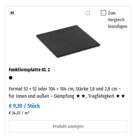
- Beständigkeit
und
gegen
Aufbau
Zum
XX
abrasiven
Vergleich
Verschleiß -
hinzufügen
Dieses
Skalenwert 3 =
Produkt
"sehr gut" (BS
7188)
ist
zweilagig
Wasserdurchlässigkeit
aufgebaut.
(EN 12616) -
Die
Skalenwert 2 =
Funktionsplatte Kl. 2
ca.
Infiltration bis zu 10
2
mm/h (10 l/h/m²)
mm
Format 52 × 52 oder 104 × 104 cm, Stärke 1,8 und 2,8 cm –
Rutschhemmung
starke
für innen und außen – Dämpfung ★★, Tragfähigkeit ★★
(EN 16165) -
Nutzschicht
Skalenwert 3 =
€ 9,20 / Stück
besteht
mittlerer
€ 34,07 / m²
aus
Akzeptanzwinkel
neu
ca. 15°, Gruppe
Produkt anzeigen
hergestelltem,
R10