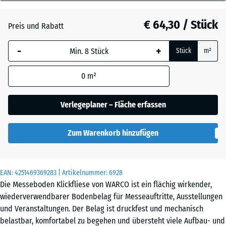
18
Atlantik
mm
€ 64,30 / Stück
Preis und Rabatt
Die gewählte, blau
Dunkelgrauer
-
+
Stück
m²
umrandete
Granit
Abmessung wird
0
m²
(sofern in den
Produktdaten nicht
Englischer
anders angegeben)
Verlegeplaner – Fläche erfassen
Rasen
für die
Bedarfsberechnung
Zum Warenkorb hinzufügen
verwendet.
Feuersglut
97,1
x
EAN:
4251469369283
| Artikelnummer:
6928
97,1
Grauer
Die Messeboden Klickfliese von WARCO ist ein flächig wirkender,
×
Granit
wiederverwendbarer Bodenbelag für Messeauftritte, Ausstellungen
1,8
und Veranstaltungen. Der Belag ist druckfest und mechanisch
cm
belastbar, komfortabel zu begehen und übersteht viele Aufbau- und