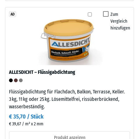
beschreibt
Life
seinen
Tyres"
Zum
AD
Widerstand
Vergleich
–
gegen
hinzufügen
das
punktuelle
Granulat
Belastungen.
stammt
Sie
aus
gibt
dem
an,
Recycling
in
ALLESDICHT – Flüssigabdichtung
von
welchem
Altreifen.
Maße
Die
Flüssigabdichtung für Flachdach, Balkon, Terrasse, Keller.
der
Basisschicht
3 kg, 11 kg oder 25 kg. Lösemittelfrei, rissüberbrückend,
Werkstoff
wird
wasserbeständig.
unter
mit
der
€ 35,70 / Stück
hoher
Einwirkung
€ 39,67 / m² x 2 mm
Dichte
einer
gepresst.
Produkt anzeigen
definierten