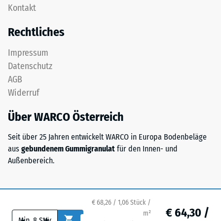
Zur
Kontakt
als
Bestimmung
Deckplatte
Rechtliches
der
in
Druckfestigkeit
einem
Impressum
wird
Schichtsystem
Datenschutz
das
konzipiert:
Prüfverfahren
AGB
Eine
nach
Widerruf
oder
BS
mehrere
7188:1998
Über WARCO Österreich
Lagen
angewendet.
werden
Dabei
Seit über 25 Jahren entwickelt WARCO in Europa Bodenbeläge
übereinander
wird
aus
gebundenem Gummigranulat
für den Innen- und
verlegt,
ein
Außenbereich.
die
Prüfkörper
Puzzleverzahnung
mit
hält
einer
die
€ 68,26 / 1,06 Stück /
Fläche
€ 64,30 /
obere
m²
-
+
von