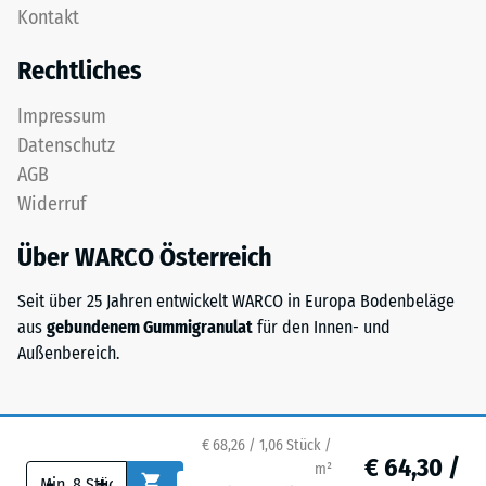
Zur
Kontakt
als
Bestimmung
Deckplatte
Rechtliches
der
in
Druckfestigkeit
einem
Impressum
wird
Schichtsystem
Datenschutz
das
konzipiert:
Prüfverfahren
AGB
Eine
nach
Widerruf
oder
BS
mehrere
7188:1998
Über WARCO Österreich
Lagen
angewendet.
werden
Dabei
Seit über 25 Jahren entwickelt WARCO in Europa Bodenbeläge
übereinander
wird
aus
gebundenem Gummigranulat
für den Innen- und
verlegt,
ein
Außenbereich.
die
Prüfkörper
Puzzleverzahnung
mit
hält
einer
die
€ 68,26 / 1,06 Stück /
Fläche
€ 64,30 /
obere
m²
-
+
von