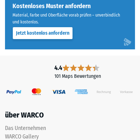
Widerstandsfähigkeit
ausgebildet.
Kostenloses Muster anfordern
gegenüber
Die
Material, Farbe und Oberfläche vorab prüfen – unverbindlich
Punktbelastungen
runde
und kostenlos.
hinweist.
Zahnform
Punktbelastungen
Jetzt kostenlos anfordern
sorgt
entstehen
für
z.
einen
B.
besonders
durch
stabilen
4.4
Schuhe
Plattenverbund
101 Maps Bewertungen
mit
und
hohen
verhindert
Absätzen,
ein
Möbelbeine,
Aufeinanderrutschen
Pflanzkübel
der
über WARCO
auf
Zähne.
Rollen
Diese
Das Unternehmen
oder
Platte
WARCO Gallery
Gerätefüße.
ist