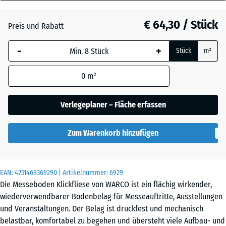
18
Dunkelgrauer
mm
Granit
€ 64,30 / Stück
Preis und Rabatt
Die gewählte, blau
-
+
Stück
m²
umrandete
Englischer
Abmessung wird
Rasen
0
m²
(sofern in den
Produktdaten nicht
anders angegeben)
Verlegeplaner – Fläche erfassen
Feuersglut
für die
Bedarfsberechnung
Zum Warenkorb hinzufügen
verwendet.
Grauer
Granit
97,1
x
EAN:
4251469369290
| Artikelnummer:
6929
97,1
Die Messeboden Klickfliese von WARCO ist ein flächig wirkender,
×
Lavendel
wiederverwendbarer Bodenbelag für Messeauftritte, Ausstellungen
1,8
und Veranstaltungen. Der Belag ist druckfest und mechanisch
cm
belastbar, komfortabel zu begehen und übersteht viele Aufbau- und