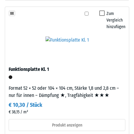
schwarzem
24
ELT-
Zum
XX
Stunden
Gummigranulat
Vergleich
Entlastung
feiner
hinzufügen
Körnung,
(BS
gebunden
7188)
mit
Polyurethan.
Die
Abkürzung
Funktionsplatte Kl. 1
ELT
/ 5
steht
Format 52 × 52 oder 104 × 104 cm, Stärke 1,8 und 2,8 cm –
für
nur für innen – Dämpfung ★, Tragfähigkeit ★★★
„End
€ 10,30 / Stück
of
Die
Life
€ 38,15 / m²
Druckfestigkeit
Tyres"
eines
Produkt anzeigen
–
Werkstoffes
das