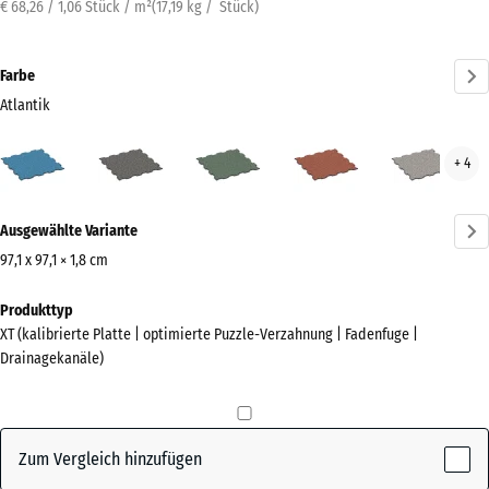
€ 68,26 / 1,06 Stück / m²
(
17,19
kg
/ Stück)
Farbe
Atlantik
Atlantik
Dunkelgrauer
Englischer
Feuersglut
Grau
+ 4
(active)
Granit
Rasen
Gran
Mehr
Ausgewählte Variante
Informationen
zu
97,1 x 97,1 × 1,8 cm
den
Abmessungen
Produkttyp
Farben?
für
XT (kalibrierte Platte | optimierte Puzzle-Verzahnung | Fadenfuge |
den
Farbpalette
Drainagekanäle)
Versand
anzeigen
1010
(active)
Atlantik
x
1010
Zum Vergleich hinzufügen
x