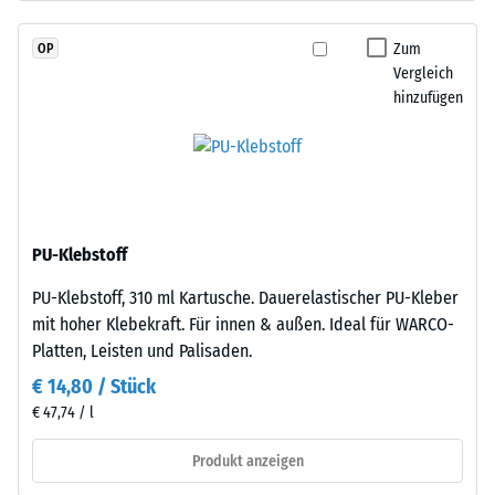
Granulat
Wärmedämmung -
(Ethylen-
Skalenwert 2 =
Zum
OP
Propylen-
Wärmeleitfähigkeit
Vergleich
Dien-
ca. 0,12 W/(m·K)
hinzufügen
Kautschuk),
Druckfestigkeit
gebunden
-
mit
Polyurethan.
Skalenwert
Die
4
Nutzschicht
PU-Klebstoff
=
hat
PU-Klebstoff, 310 ml Kartusche. Dauerelastischer PU-Kleber
eine
ca.
mit hoher Klebekraft. Für innen & außen. Ideal für WARCO-
geschlossene
0,25
Platten, Leisten und Palisaden.
Oberfläche.
mm
Die
€ 14,80 / Stück
Basisschicht
verbleibende
€ 47,74 / l
besteht
Eindellung
aus
Produkt anzeigen
nach
gereinigtem,