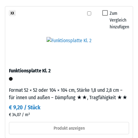
- Beständigkeit
Produkt
gegen
Zum
XX
ist
abrasiven
Vergleich
zweilagig
Verschleiß -
hinzufügen
aufgebaut.
Skalenwert 3 =
Die
"sehr gut" (BS
7188)
ca.
2
Wasserdurchlässigkeit
mm
(EN 12616) -
starke
Skalenwert 2 =
Funktionsplatte Kl. 2
Nutzschicht
Infiltration bis zu 10
besteht
mm/h (10 l/h/m²)
aus
Format 52 × 52 oder 104 × 104 cm, Stärke 1,8 und 2,8 cm –
Rutschhemmung
neu
für innen und außen – Dämpfung ★★, Tragfähigkeit ★★
(EN 16165) -
hergestelltem,
Skalenwert 3 =
€ 9,20 / Stück
durchgefärbtem
mittlerer
€ 34,07 / m²
und
Akzeptanzwinkel
schadstofffreiem
ca. 15°, Gruppe
Produkt anzeigen
EPDM-
R10