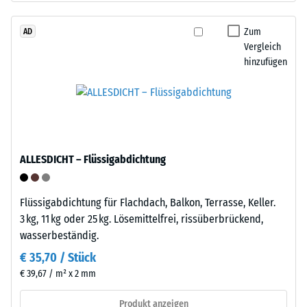
beschreibt
Granulat
seinen
stammt
Zum
AD
Widerstand
Vergleich
aus
gegen
hinzufügen
dem
punktuelle
Recycling
Belastungen.
von
Sie
Altreifen.
gibt
Die
an,
Basisschicht
in
ALLESDICHT – Flüssigabdichtung
wird
welchem
mit
Maße
hoher
Flüssigabdichtung für Flachdach, Balkon, Terrasse, Keller.
der
Dichte
3 kg, 11 kg oder 25 kg. Lösemittelfrei, rissüberbrückend,
Werkstoff
gepresst.
wasserbeständig.
unter
der
€ 35,70 / Stück
Einbau
Einwirkung
€ 39,67 / m² x 2 mm
–
einer
Verarbeitung
Produkt anzeigen
definierten