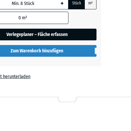
+
Stück
m²
 wird
den
0
m²
en nicht
her
gegeben)
Verlegeplaner – Fläche erfassen
rechnung
Zum Warenkorb hinzufügen
t herunterladen
l