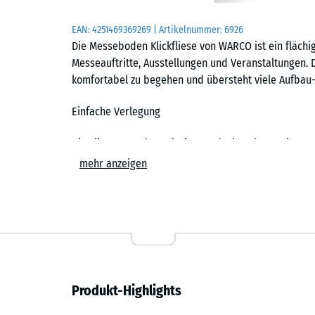
EAN:
4251469369269
| Artikelnummer:
6926
Die Messeboden Klickfliese von WARCO ist ein fläch
Messeauftritte, Ausstellungen und Veranstaltungen. 
komfortabel zu begehen und übersteht viele Aufbau-
Einfache Verlegung
Die Fliesen werden schwimmend, also ohne weitere 
Untergrund verlegt. Die kalibrierte Puzzleverzahnung 
mehr anzeigen
zusammen und ist dank der fehlenden Fase in der Fl
Stich- oder Kreissäge vorgenommen werden. Einzelne
ersetzen. Auf Wunsch liefert WARCO den Messeboden
zugeschnitten: Außenkanten der Standfläche sind d
Ergonomisch und stoßdämpfend
Produkt-Highlights
Druckfest und tragfähig, zugleich stoßdämpfend und
Standpersonal, das viele Stunden auf der Fläche ste