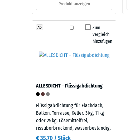
Bestandteile
Produkt anzeigen
verbl
und
Einde
Aufbau
nach
Zum
AD
Vergleich
Dieses
24
hinzufügen
Produkt
Stund
ist
Entla
zweilagig
aufgebaut.
(BS
Die
7188)
ca.
ALLESDICHT – Flüssigabdichtung
2
mm
starke
Flüssigabdichtung für Flachdach,
4 / 5
Nutzschicht
Balkon, Terrasse, Keller. 3 kg, 11 kg
besteht
oder 25 kg. Lösemittelfrei,
aus
rissüberbrückend, wasserbeständig.
neu
€ 35,70 / Stück