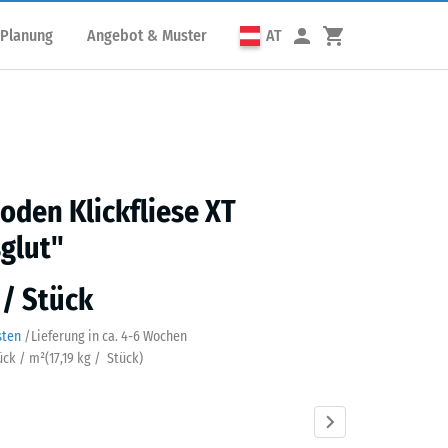
 Planung
Angebot & Muster
AT
den Klickfliese XT
glut"
 / Stück
sten
/
Lieferung in ca.
4-6 Wochen
tück / m²
(
17,19
kg
/ Stück)