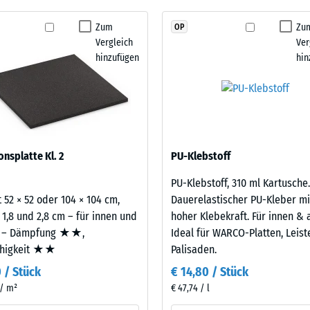
Schwingungs- und Trittschalldämmung – Skalenwert 1 = spürbare Dämpfung
kein
aus neu hergestelltem, UV-stabilem, durchgefärbtem
Zum
Zu
OP
stigkeit Klasse DS (EN 14041) - Skalenwert 2 = Gleitreibungskoeffizient ca. 0,38
Produkt
berflächenqualität; die Basisschicht aus ELT-
Vergleich
Ver
für
ämpfung.
stigkeit - Beständigkeit gegen abrasiven Verschleiß - Skalenwert 3 = "sehr gut
hinzufügen
hin
den
rchlässigkeit (EN 12616) - Skalenwert 2 = Infiltration bis zu 10 mm/h (10 l/h/
Produktvergleich
ausgewählt.
emmung (EN 16165) - Skalenwert 3 = mittlerer Akzeptanzwinkel ca. 15°, Gruppe
mmung - Skalenwert 2 = Wärmeleitfähigkeit ca. 0,12 W/(m·K)
estigkeit
onsplatte Kl. 2
PU-Klebstoff
PU-Klebstoff, 310 ml Kartusche.
nwert
 52 × 52 oder 104 × 104 cm,
Dauerelastischer PU-Kleber mi
 1,8 und 2,8 cm – für innen und
hoher Klebekraft. Für innen & 
 – Dämpfung ★★,
Ideal für WARCO-Platten, Leis
ähigkeit ★★
Palisaden.
0 / Stück
€ 14,80 / Stück
 / m²
€ 47,74 / l