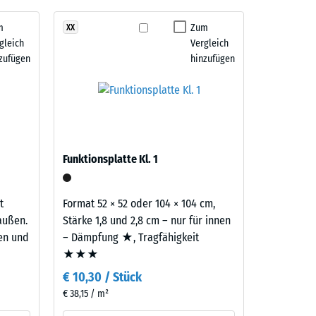
m
Zum
XX
gleich
Vergleich
" (BS 7188)
zufügen
hinzufügen
m²)
 R10
Funktionsplatte Kl. 1
t
Format 52 × 52 oder 104 × 104 cm,
außen.
Stärke 1,8 und 2,8 cm – nur für innen
ten und
– Dämpfung ★, Tragfähigkeit
★★★
€ 10,30 / Stück
€ 38,15 / m²