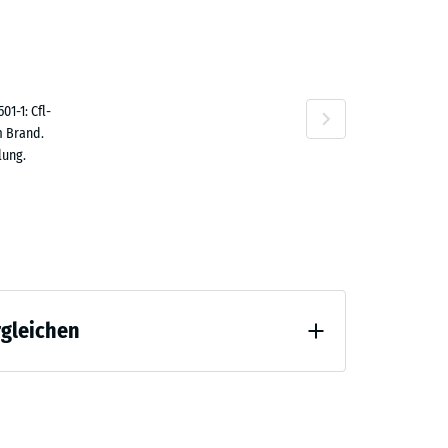
47,30
n
1-1: Cfl-
m Brand.
lung.
rgleichen
 Entlastung (BS 7188)