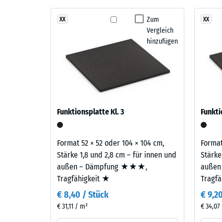
Stoß-, 
Feuersglut
Der Belag ist zweilagig aufgebaut: Die Nutzschicht 
vereint
Zum
XX
XX
Rutschfe
EPDM-Gummigranulat sichert Farbbeständigkeit und O
Vergleich
Rot-,
Gummigranulat übernimmt Tragfähigkeit und Stoßd
Abriebfe
hinzufügen
Orange-
und
Wasserdu
Brauntöne
Rutschh
zu
einem
Wärmedä
kontrastreichen,
Druckf
Funktionsplatte Kl. 3
Funkti
kraftvollen
-
Farbbild
Skale
mit
Format 52 × 52 oder 104 × 104 cm,
Format
ausdrucksstarker,
4
Stärke 1,8 und 2,8 cm – für innen und
Stärke
lebhafter
außen – Dämpfung ★★★,
außen
=
Wirkung.
Tragfähigkeit ★
Tragf
ca.
€ 8,40 / Stück
€ 9,2
0,25
Material
€ 31,11 / m²
€ 34,07
–
mm