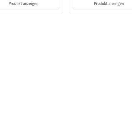
Produkt anzeigen
Produkt anzeigen
eibende
llung
en
stung