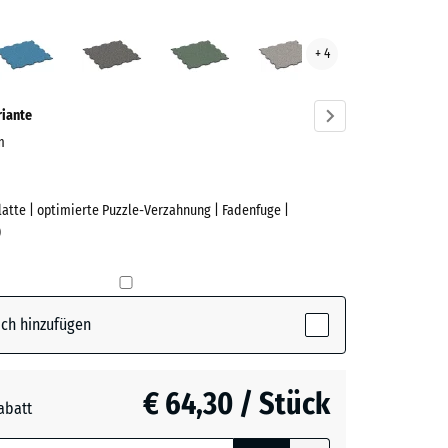
sglut
Atlantik
Dunkelgrauer
Englischer
Grauer
+ 4
ve)
Granit
Rasen
Granit
riante
cm
Platte | optimierte Puzzle-Verzahnung | Fadenfuge |
e
)
(active)
lut
ch hinzufügen
€ 64,30 / Stück
abatt
e, blau
rauer