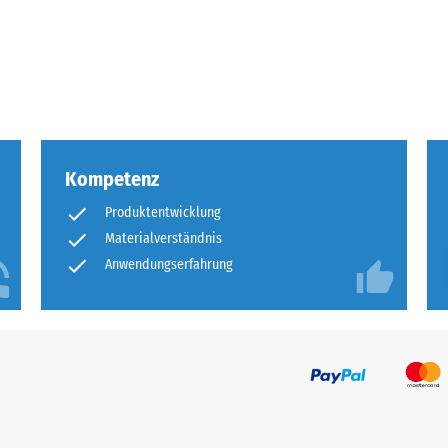
tigkeit
fes
bt
and
Kompetenz
le
Produktentwicklung
gen.
Materialverständnis
Anwendungserfahrung
f