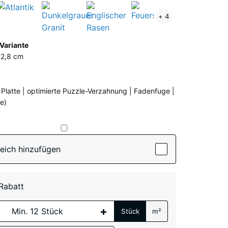
Grauer
Atlantik
Dunkelgrauer
Englischer
Feuersglut
+ 4
Granit
Granit
Rasen
active)
Variante
en
 2,8 cm
e Platte | optimierte Puzzle-Verzahnung | Fadenfuge |
e)
te
Grauer
eich hinzufügen
(active)
Granit
 Rabatt
Atlantik
+
Stück
m²