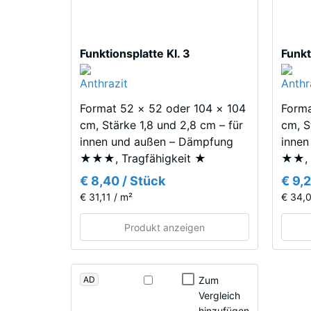
Wärmed
aus
hellen
Frostb
und
Sche
Funktionsplatte Kl. 3
Funkt
dunklen
Dich
Grautönen
-
sowie
Anthrazit
Format 52 × 52 oder 104 × 104
Forma
Skal
und
cm, Stärke 1,8 und 2,8 cm – für
cm, S
2
erzeugt
innen und außen – Dämpfung
innen
=
ein
★★★, Tragfähigkeit ★
★★, 
lebendiges,
780
€ 8,40 / Stück
€ 9,
natürlich
€ 31,11 / m²
€ 34,0
bis
wirkendes
840
Farbbild
Produkt anzeigen
wie
kg/m
geschliffener
Stein.
AD
Zum
Vergleich
hinzufügen