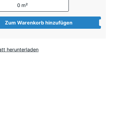
0
m²
Dunkelgrauer
Granit
Zum Warenkorb hinzufügen
Englischer
tt herunterladen
Rasen
Feuersglut
Lavendel
Rattan