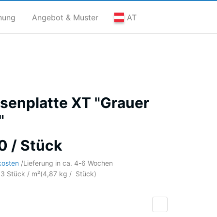
nung
Angebot & Muster
AT
senplatte XT "Grauer
"
0 / Stück
kosten
/
Lieferung in ca.
4-6 Wochen
03 Stück / m²
(
4,87
kg
/ Stück)