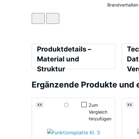
Brandverhalten
Produktdetails
Vergl
Produktdetails –
Tec
–
Material und
Dat
Material
Struktur
Ver
Farbe
Schein
und
Grauer
Ergänzende Produkte und
Struktur
Stoß-,
Granit
Rutsch
XX
XX
Zum
Abrieb
Vergleich
Wasser
hinzufügen
Grauer
Granit
Rutsch
entsteht