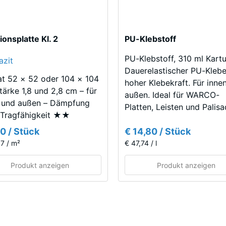
ämmung - Skalenwert 3 = Wärmeleitfähigkeit ca. 0,11 W/(m·K)
eständig
inbare
ionsplatte Kl. 2
PU-Klebstoff
te
PU-Klebstoff, 310 ml Kart
Dauerelastischer PU-Klebe
t 52 × 52 oder 104 × 104
enwert
hoher Klebekraft. Für inne
tärke 1,8 und 2,8 cm – für
außen. Ideal für WARCO-
 und außen – Dämpfung
Platten, Leisten und Palisa
Tragfähigkeit ★★
20 / Stück
€ 14,80 / Stück
7 / m²
€ 47,74 / l
Produkt anzeigen
Produkt anzeigen
³