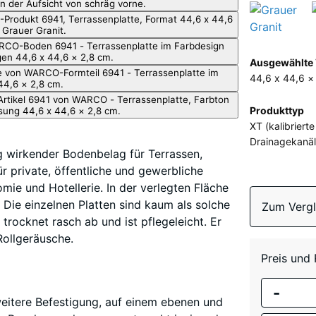
(
Mehr
Ausgewählte 
Information
44,6 x 44,6 ×
zu
den
Produkttyp
Farben?
XT (kalibriert
Drainagekanäl
Farbpalet
g wirkender Bodenbelag für Terrassen,
anzeigen
ür private, öffentliche und gewerbliche
mie und Hotellerie. In der verlegten Fläche
 Die einzelnen Platten sind kaum als solche
Zum Vergl
trocknet rasch ab und ist pflegeleicht. Er
Rollgeräusche.
Preis und
-
eitere Befestigung, auf einem ebenen und