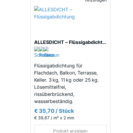
Material
2 / 5
–
Bestandteile
und
Aufbau
Die
ALLESDICHT – Flüssigabdichtung
schein
Dieses
Dichte
Produkt
eines
ist
Materia
Flüssigabdichtung für
zweilagig
beschre
Flachdach, Balkon, Terrasse,
aufgebaut.
das
Keller. 3 kg, 11 kg oder 25 kg.
Die
Verhält
Lösemittelfrei,
ca.
seiner
rissüberbrückend,
3
Masse
wasserbeständig.
mm
zu
€ 35,70 / Stück
starke
seinem
€ 39,67 / m² x 2 mm
Nutzschicht
Gesamt
besteht
einschl
Produkt anzeigen