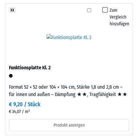
Produkt
Zum
XX
Rutschhemmung
ist
Vergleich
(EN 16165) -
zweilagig
hinzufügen
Skalenwert 4 =
aufgebaut.
mittlerer
Die
Akzeptanzwinkel
ca.
ca. 16°, Gruppe
3
R10
mm
Wärmedämmung -
starke
Funktionsplatte Kl. 2
Skalenwert 3 =
Nutzschicht
Wärmeleitfähigkeit
besteht
ca. 0,11 W/(m·K)
aus
Format 52 × 52 oder 104 × 104 cm, Stärke 1,8 und 2,8 cm –
neu
Frostbeständig
für innen und außen – Dämpfung ★★, Tragfähigkeit ★★
hergestelltem,
Scheinbare
€ 9,20 / Stück
durchgefärbtem
€ 34,07 / m²
Dichte
und
schadstofffreiem
-
Produkt anzeigen
EPDM-
Skalenwert
Granulat