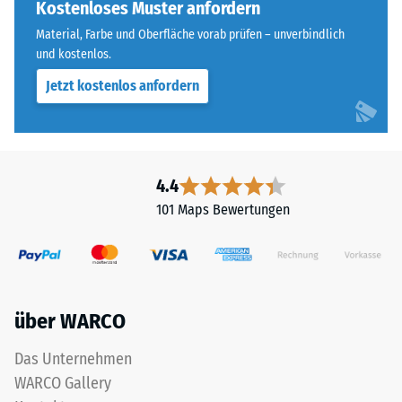
runde
Kostenloses Muster anfordern
beispielsweise
Zahnform
der
Material, Farbe und Oberfläche vorab prüfen – unverbindlich
sorgt
und kostenlos.
Skalenwert
für
2
Jetzt kostenlos anfordern
einen
für
besonders
eine
stabilen
scheinbare
Plattenverbund
Dichte
und
4.4
zwischen
verhindert
780
101 Maps Bewertungen
ein
und
Aufeinanderrutschen
840
der
kg/m³.
Zähne.
Die
Diese
physikalische
über WARCO
Platte
Dichte,
ist
Das Unternehmen
auch
als
als
WARCO Gallery
Deckplatte
Massendichte