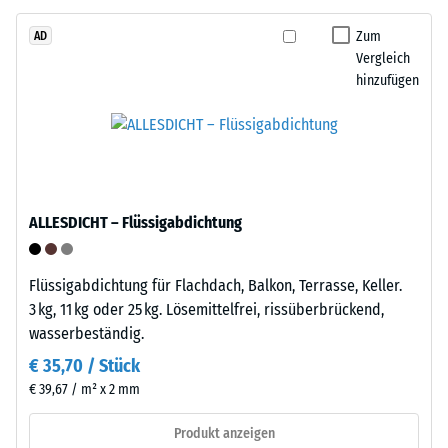
stammt
von
aus
Zum
AD
WARCO
Vergleich
dem
liegt
hinzufügen
Recycling
dieser
von
Wert
Altreifen.
typischerweise
Die
zwischen
Basisschicht
600
wird
und
ALLESDICHT – Flüssigabdichtung
mit
1250
Standarddichte
kg/m³.
gepresst.
Flüssigabdichtung für Flachdach, Balkon, Terrasse, Keller.
Um
3 kg, 11 kg oder 25 kg. Lösemittelfrei, rissüberbrückend,
die
wasserbeständig.
scheinbare
Einbau
Dichte
–
€ 35,70 / Stück
eines
Verarbeitung
€ 39,67 / m² x 2 mm
bestimmten
–
Produkts
Montage
Produkt anzeigen