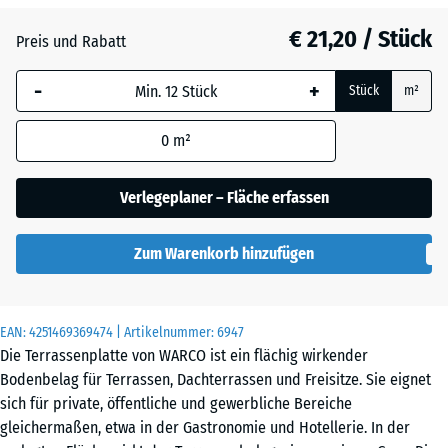
Dunkelgrauer
€ 21,20 / Stück
Granit
Preis und Rabatt
-
+
Stück
m²
Englischer
Rasen
0
m²
Verlegeplaner – Fläche erfassen
Feuersglut
Zum Warenkorb hinzufügen
Grauer
Granit
EAN:
4251469369474
| Artikelnummer:
6947
Die Terrassenplatte von WARCO ist ein flächig wirkender
Bodenbelag für Terrassen, Dachterrassen und Freisitze. Sie eignet
Lavendel
sich für private, öffentliche und gewerbliche Bereiche
gleichermaßen, etwa in der Gastronomie und Hotellerie. In der