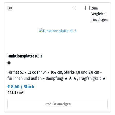
kein
ein
– Skalenwert 3 =
Produkt
deutliche Dämpfung
kräftiges,
Zum
XX
für
Vergleich
frisches
Rutschfestigkeit Klasse
den
hinzufügen
Farbbild
DS (EN 14041) -
Produktvergleich
ergeben,
Skalenwert 5 =
ausgewählt.
das
Gleitreibungskoeffizient
an
ca. 0,6
offenes
Abriebfestigkeit
Wasser
- Beständigkeit
Funktionsplatte Kl. 3
erinnert.
gegen
abrasiven
Verschleiß -
Format 52 × 52 oder 104 × 104 cm, Stärke 1,8 und 2,8 cm –
Material
Skalenwert 2 =
für innen und außen – Dämpfung ★★★, Tragfähigkeit ★
–
"gut" (BS 7188)
Bestandteile
€ 8,40 / Stück
und
Wasserdurchlässigkeit
€ 31,11 / m²
Aufbau
(EN 12616) -
Skalenwert 4 =
Produkt anzeigen
Infiltration ca. 600
Dieses
mm/h (600 l/h/m²)