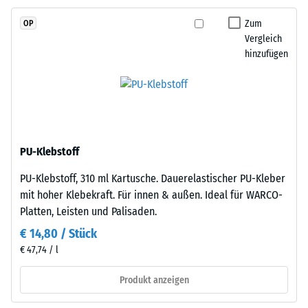
2
(Ethylen-
Zum
OP
Propylen-
=
Vergleich
Dien-
780
hinzufügen
Kautschuk),
bis
gebunden
mit
840
Polyurethan.
kg/m³
Die
Nutzschicht
PU-Klebstoff
ist
PU-Klebstoff, 310 ml Kartusche. Dauerelastischer PU-Kleber
offenporig
/ 5
mit hoher Klebekraft. Für innen & außen. Ideal für WARCO-
angelegt.
Platten, Leisten und Palisaden.
Die
Basisschicht
€ 14,80 / Stück
besteht
€ 47,74 / l
aus
Die
gereinigtem,
Produkt anzeigen
scheinbare
schwarzem
Dichte