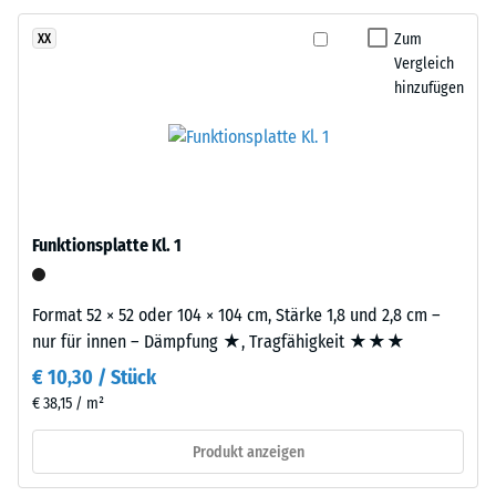
ELT-
eines
Gummigranulat
Zum
XX
Materials
mittlerer
Vergleich
beschreibt
Körnung,
hinzufügen
das
gebunden
Verhältnis
mit
seiner
Polyurethan.
Masse
Die
zu
Abkürzung
seinem
ELT
Funktionsplatte Kl. 1
Gesamtvolumen,
steht
einschließlich
für
aller
Format 52 × 52 oder 104 × 104 cm, Stärke 1,8 und 2,8 cm –
„End
Poren,
nur für innen – Dämpfung ★, Tragfähigkeit ★★★
of
Hohlräume
€ 10,30 / Stück
Life
und
Tyres"
€ 38,15 / m²
Lufteinschlüsse.
–
Bei
Produkt anzeigen
das
den
Granulat
Produkten