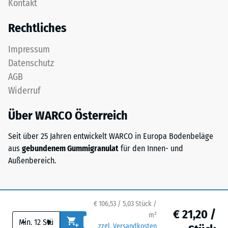
Kontakt
in
bezeichnet,
einem
gibt
Rechtliches
Schichtsystem
hingegen
konzipiert:
das
Impressum
Eine
Verhältnis
Datenschutz
oder
der
AGB
mehrere
Masse
Widerruf
Lagen
eines
werden
Stoffes
Über WARCO Österreich
übereinander
zu
verlegt,
seinem
Seit über 25 Jahren entwickelt WARCO in Europa Bodenbeläge
die
reinen
aus
gebundenem Gummigranulat
für den Innen- und
Puzzleverzahnung
Materialvolumen
Außenbereich.
hält
ohne
die
Berücksichtigung
obere
von
Schicht
€ 106,53 / 5,03 Stück /
Hohlräumen
€ 21,20 /
lagestabil.
m²
an.
-
+
Da
zzgl. Versandkosten