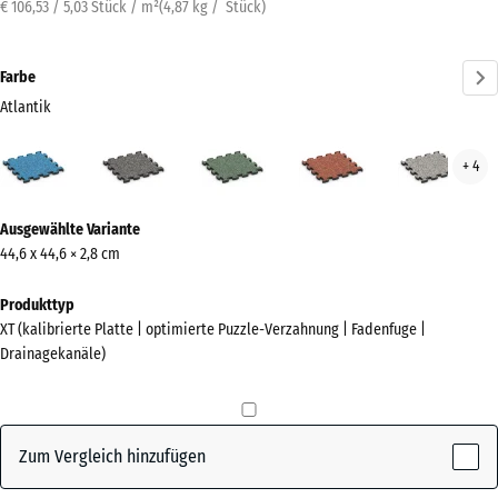
€ 106,53 / 5,03 Stück / m²
(
4,87
kg
/ Stück)
Farbe
Atlantik
Atlantik
Dunkelgrauer
Englischer
Feuersglut
Grau
+ 4
(active)
Granit
Rasen
Gran
Mehr
Ausgewählte Variante
Informationen
44,6 x 44,6 × 2,8 cm
zu
den
Produkttyp
Farben?
XT (kalibrierte Platte | optimierte Puzzle-Verzahnung | Fadenfuge |
Drainagekanäle)
Farbpalette
anzeigen
(active)
Atlantik
Zum Vergleich hinzufügen