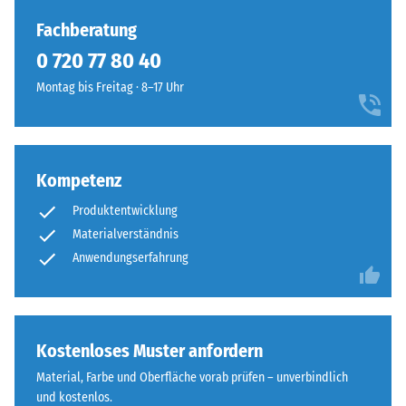
Polyurethan.
beispielsweise
Die
Fachberatung
der
Abkürzung
0 720 77 80 40
Skalenwert
ELT
2
Montag bis Freitag · 8–17 Uhr
steht
für
für
eine
„End
scheinbare
of
Dichte
Kompetenz
Life
zwischen
Tyres"
780
Produktentwicklung
–
und
Materialverständnis
das
840
Anwendungserfahrung
Granulat
kg/m³.
stammt
Die
aus
physikalische
dem
Dichte,
Kostenloses Muster anfordern
Recycling
auch
von
Material, Farbe und Oberfläche vorab prüfen – unverbindlich
als
Altreifen.
und kostenlos.
Massendichte