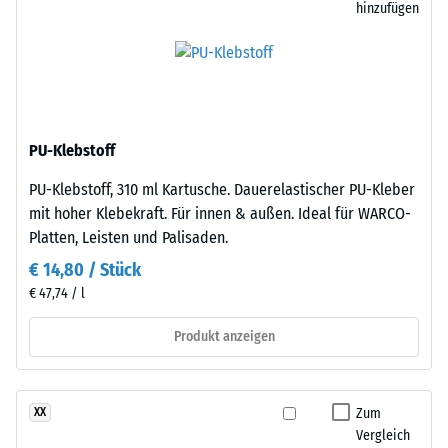
hinzufügen
als
eines
auch
Materials
gegenüber
beschreibt
Abrieb.
das
Verhältnis
seiner
Material
PU-Klebstoff
Masse
–
zu
PU-Klebstoff, 310 ml Kartusche. Dauerelastischer PU-Kleber
Bestandteile
seinem
mit hoher Klebekraft. Für innen & außen. Ideal für WARCO-
und
Gesamtvolumen,
Platten, Leisten und Palisaden.
Aufbau
einschließlich
€ 14,80 / Stück
aller
Dieses
€ 47,74 / l
Poren,
Produkt
Hohlräume
Produkt anzeigen
ist
und
zweilagig
Lufteinschlüsse.
aufgebaut.
Bei
Die
Zum
XX
den
Vergleich
ca.
Produkten