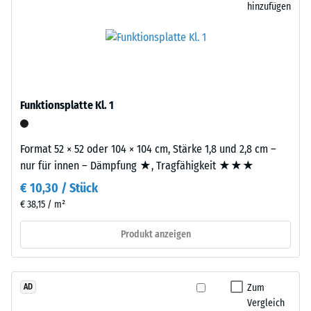
hinzufügen
3
von
mm
WARCO
starke
liegt
Nutzschicht
dieser
besteht
Wert
aus
typischerweise
Funktionsplatte Kl. 1
neu
zwischen
hergestelltem,
600
durchgefärbtem
Format 52 × 52 oder 104 × 104 cm, Stärke 1,8 und 2,8 cm –
und
und
nur für innen – Dämpfung ★, Tragfähigkeit ★★★
1250
schadstofffreiem
kg/m³.
€ 10,30 / Stück
EPDM-
Um
€ 38,15 / m²
Granulat
die
(Ethylen-
scheinbare
Produkt anzeigen
Propylen-
Dichte
Dien-
eines
Kautschuk),
bestimmten
Zum
AD
gebunden
Produkts
Vergleich
mit