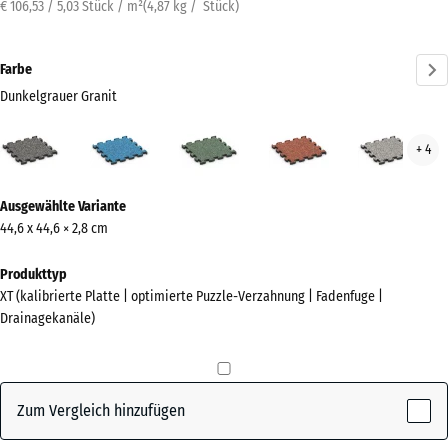
€ 106,53 / 5,03 Stück / m²
(
4,87
kg
/ Stück)
Farbe
Dunkelgrauer Granit
Dunkelgrauer
Atlantik
Englischer
Feuersglut
Grau
+ 4
Granit
Rasen
Gran
(active)
Mehr
Ausgewählte Variante
Informationen
44,6 x 44,6 × 2,8 cm
zu
den
Produkttyp
Farben?
XT (kalibrierte Platte | optimierte Puzzle-Verzahnung | Fadenfuge |
Drainagekanäle)
Farbpalette
anzeigen
Dunkelgrauer
Zum Vergleich hinzufügen
(active)
Granit