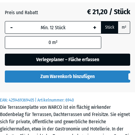
€ 21,20 / Stück
Atlantik
Preis und Rabatt
-
+
Stück
m²
Englischer
Rasen
0
m²
Verlegeplaner – Fläche erfassen
Feuersglut
Zum Warenkorb hinzufügen
Grauer
Granit
EAN:
4251469369405
| Artikelnummer:
6940
Die Terrassenplatte von WARCO ist ein flächig wirkender
Bodenbelag für Terrassen, Dachterrassen und Freisitze. Sie eignet
Lavendel
sich für private, öffentliche und gewerbliche Bereiche
gleichermaßen, etwa in der Gastronomie und Hotellerie. In der