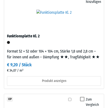
und
hinzufügen
2
hochwertige
=
Pigmente
vollständig
780
in
bis
das
840
Granulat
Funktionsplatte Kl. 2
eingebunden
kg/m³
sind,
Format 52 × 52 oder 104 × 104 cm, Stärke 1,8 und 2,8 cm –
bleibt
für innen und außen – Dämpfung ★★, Tragfähigkeit ★★
die
Farbgebung
€ 9,20 / Stück
/ 5
langfristig
€ 34,07 / m²
stabil
Produkt anzeigen
–
sowohl
gegenüber
Die
UV-
Zum
OP
scheinbare
Strahlung
Vergleich
Dichte