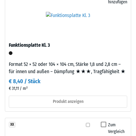
hinzufügen
ein
Rutschhemmung
changierendes,
(EN 16165) -
natürlich
Skalenwert 4 =
wirkendes
mittlerer
Farbbild,
Akzeptanzwinkel
das
ca. 16°, Gruppe
Funktionsplatte Kl. 3
an
R10
dunklen
Wärmedämmung -
Naturstein
Format 52 × 52 oder 104 × 104 cm, Stärke 1,8 und 2,8 cm –
Skalenwert 3 =
erinnert.
für innen und außen – Dämpfung ★★★, Tragfähigkeit ★
Wärmeleitfähigkeit
Da
€ 8,40 / Stück
ca. 0,11 W/(m·K)
EPDM
€ 31,11 / m²
von
Frostbeständig
Natur
Scheinbare
Produkt anzeigen
aus
Dichte
UV-
-
beständig
Zum
XX
ist
Skalenwert
Vergleich