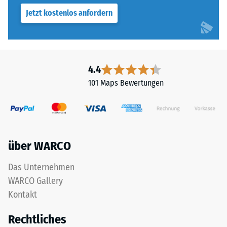
Die
bezeichnet,
Jetzt kostenlos anfordern
Basisschicht
gibt
wird
hingegen
mit
das
Standarddichte
Verhältnis
gepresst.
4.4
der
101 Maps Bewertungen
Masse
eines
Einbau
Stoffes
–
zu
Verarbeitung
seinem
–
über WARCO
reinen
Montage
Materialvolumen
Das Unternehmen
ohne
WARCO Gallery
Berücksichtigung
Kontakt
von
Hohlräumen
Rechtliches
an.
Die