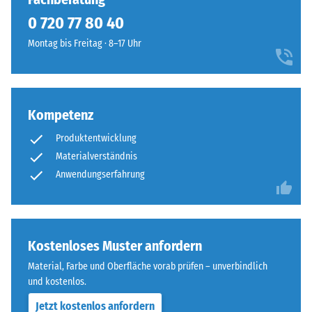
geringere
allen
0 720 77 80 40
Widerstandsfähigkeit
vier
gegenüber
Montag bis Freitag · 8–17 Uhr
Seiten
Punktbelastungen
ausgebildet.
hinweist.
Die
Punktbelastungen
runde
entstehen
Kompetenz
Zahnform
z.
sorgt
Produktentwicklung
B.
für
Materialverständnis
durch
einen
Schuhe
Anwendungserfahrung
besonders
mit
stabilen
hohen
Plattenverbund
Absätzen,
und
Möbelbeine,
Kostenloses Muster anfordern
verhindert
Pflanzkübel
ein
Material, Farbe und Oberfläche vorab prüfen – unverbindlich
auf
Aufeinanderrutschen
und kostenlos.
Rollen
der
Jetzt kostenlos anfordern
oder