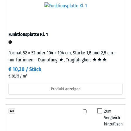
Life
Werkstoffes
Tyres"
beschreibt
–
seinen
das
Widerstand
Granulat
gegen
Funktionsplatte Kl. 1
stammt
punktuelle
aus
Belastungen.
dem
Format 52 × 52 oder 104 × 104 cm, Stärke 1,8 und 2,8 cm –
Sie
Recycling
nur für innen – Dämpfung ★, Tragfähigkeit ★★★
gibt
von
an,
€ 10,30 / Stück
Altreifen.
in
€ 38,15 / m²
Die
welchem
Basisschicht
Produkt anzeigen
Maße
wird
der
mit
Werkstoff
hoher
unter
Zum
AD
Dichte
der
Vergleich
gepresst.
hinzufügen
Einwirkung