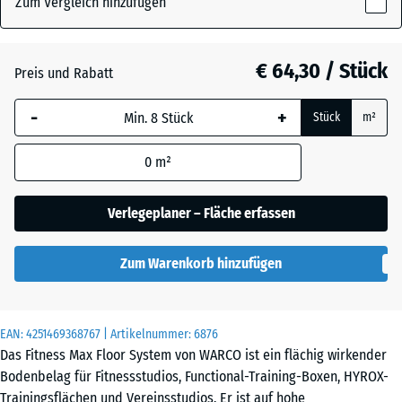
Zum Vergleich hinzufügen
x
18
mm
Atlantik
€ 64,30 / Stück
Preis und Rabatt
Die gewählte, blau
-
+
Stück
m²
umrandete
Dunkelgrauer
Abmessung wird
Granit
0
m²
(sofern in den
Produktdaten nicht
anders angegeben)
Verlegeplaner – Fläche erfassen
Englischer
für die
Rasen
Bedarfsberechnung
Zum Warenkorb hinzufügen
verwendet.
Feuersglut
97,1
x
EAN:
4251469368767
| Artikelnummer:
6876
97,1
Das Fitness Max Floor System von WARCO ist ein flächig wirkender
×
Bodenbelag für Fitnessstudios, Functional-Training-Boxen, HYROX-
Grauer
1,8
Trainingsflächen und Vereinsstudios. Er ist auf hohe
Granit