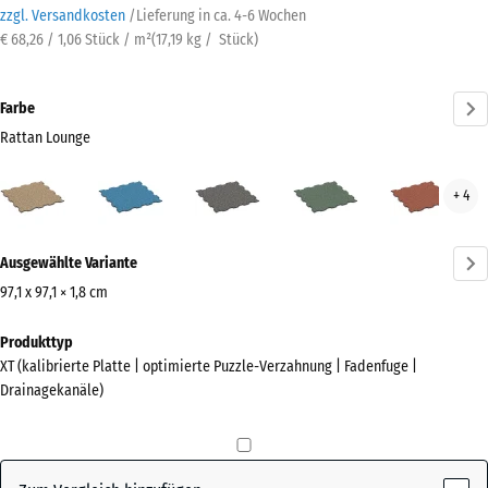
zzgl. Versandkosten
/
Lieferung in ca.
4-6 Wochen
€ 68,26 / 1,06 Stück / m²
(
17,19
kg
/ Stück)
Farbe
Rattan Lounge
Rattan
Atlantik
Dunkelgrauer
Englischer
Feue
+ 4
Lounge
Granit
Rasen
(active)
Mehr
Ausgewählte Variante
Informationen
zu
97,1 x 97,1 × 1,8 cm
den
Abmessungen
Produkttyp
Farben?
für
XT (kalibrierte Platte | optimierte Puzzle-Verzahnung | Fadenfuge |
den
Farbpalette
Drainagekanäle)
Versand
anzeigen
1010
Rattan
x
(active)
Lounge
1010