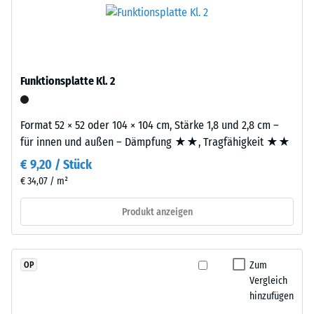
und
R10
Platte.
schadstofffreiem
Wärmedämmung -
EPDM-
Skalenwert 2 =
Granulat
Wärmeleitfähigkeit
(Ethylen-
Funktionsplatte Kl. 2
ca. 0,12 W/(m·K)
Propylen-
Druckfestigkeit
Dien-
Format 52 × 52 oder 104 × 104 cm, Stärke 1,8 und 2,8 cm –
-
Kautschuk),
für innen und außen – Dämpfung ★★, Tragfähigkeit ★★
gebunden
Skalenwert
mit
€ 9,20 / Stück
4
Polyurethan.
€ 34,07 / m²
=
Die
Nutzschicht
Produkt anzeigen
ca.
hat
0,25
eine
mm
geschlossene
Zum
OP
Oberfläche.
Vergleich
verbleibende
Die
hinzufügen
Eindellung
Basisschicht