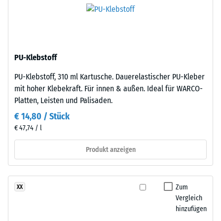
nach
besteht
aus
24
gereinigtem,
Stunden
schwarzem
Entlastung
PU-Klebstoff
ELT-
Gummigranulat
(BS
PU-Klebstoff, 310 ml Kartusche. Dauerelastischer PU-Kleber
feiner
7188)
mit hoher Klebekraft. Für innen & außen. Ideal für WARCO-
Körnung,
Platten, Leisten und Palisaden.
gebunden
€ 14,80 / Stück
mit
€ 47,74 / l
Polyurethan.
Die
/ 5
Produkt anzeigen
Abkürzung
ELT
steht
Zum
XX
für
Die
Vergleich
„End
Druckfestigkeit
hinzufügen
of
eines