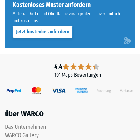
für
Kostenloses Muster anfordern
Skalenwert 4 =
„End
Wärmeleitfähigkeit
Material, Farbe und Oberfläche vorab prüfen – unverbindlich
of
ca. 0,09 W/(m·K)
und kostenlos.
Life
Jetzt kostenlos anfordern
Frostbeständig
Tyres"
und
Druckfestigkeit
bezeichnet
-
Gummigranulat,
Skalenwert
das
4.4
aus
2
101 Maps Bewertungen
dem
=
Recycling
ca.
von
Altreifen
0,75
gewonnen
mm
über WARCO
wird.
verbleibende
Die
Das Unternehmen
obere
Eindellung
WARCO Gallery
Nutzschicht