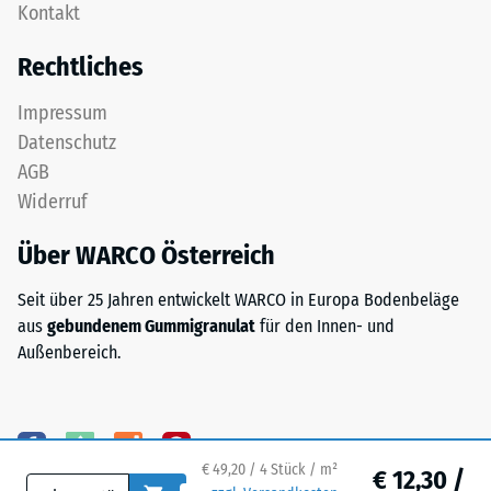
nach
Kontakt
aus
24
feinem
Rechtliches
ELT-
Stunden
Granulat
Entlastung
Impressum
bildet
Datenschutz
(BS
eine
AGB
abriebfeste,
7188)
Widerruf
rutschhemmende
Oberfläche.
Über WARCO Österreich
Die
untere
/ 5
Seit über 25 Jahren entwickelt WARCO in Europa Bodenbeläge
Schicht
aus
gebundenem Gummigranulat
für den Innen- und
aus
Außenbereich.
gröberem
ELT-
Granulat
Die
unterstützt
Druckfestigkeit
Elastizität,
eines
€ 49,20 / 4 Stück / m²
€ 12,30 /