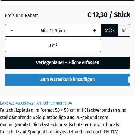
40
Anthrazit
- € 0,10
mm
€ 12,30 / Stück
Preis und Rabatt
Die gewählte, blau
Grasgrün
+ € 0,90
-
+
Stück
m²
umrandete
Abmessung wird
0
m²
(sofern in den
Himmelblau
+ € 2,70
Produktdaten nicht
anders angegeben)
Verlegeplaner – Fläche erfassen
für die
Sandbeige
+ € 3,10
Bedarfsberechnung
Zum Warenkorb hinzufügen
verwendet.
50
Schiefergrau
+ € 2,70
x
EAN:
4251469361942
| Artikelnummer:
6194
50
Fallschutzplatten im Format 50 × 50 cm mit Steckverbindern sind
x 4
stoßdämpfende Spielplatzbeläge aus PU-gebundenem
cm
Gummigranulat. Die elastischen Fallschutzmatten werden als
Fallschutz auf Spielplätzen eingesetzt und sind nach EN 1177