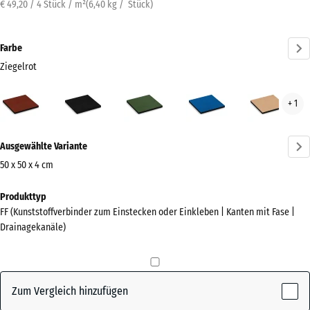
€ 49,20 / 4 Stück / m²
(
6,40
kg
/ Stück)
Farbe
Ziegelrot
Ziegelrot
Anthrazit
Grasgrün
Himmelblau
San
+ 1
(active)
Mehr
Ausgewählte Variante
Informationen
zu
50 x 50 x 4 cm
den
Abmessungen
Produkttyp
Farben?
für
FF (Kunststoffverbinder zum Einstecken oder Einkleben | Kanten mit Fase |
den
Farbpalette
Drainagekanäle)
Versand
anzeigen
500
(active)
Ziegelrot
x
500
Zum Vergleich hinzufügen
x