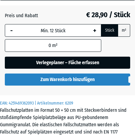
110
Anthrazit
- € 0,30
mm
€ 28,90 / Stück
Preis und Rabatt
Die gewählte, blau
Grasgrün
+ € 1,40
-
+
Stück
m²
umrandete
Abmessung wird
0
m²
(sofern in den
Himmelblau
+ € 4,00
Produktdaten nicht
anders angegeben)
Verlegeplaner – Fläche erfassen
für die
Sandbeige
+ € 4,20
Bedarfsberechnung
Zum Warenkorb hinzufügen
verwendet.
50
Schiefergrau
+ € 4,00
x
EAN:
4251469362093
| Artikelnummer:
6209
50
Fallschutzplatten im Format 50 × 50 cm mit Steckverbindern sind
x
stoßdämpfende Spielplatzbeläge aus PU-gebundenem
11
Gummigranulat. Die elastischen Fallschutzmatten werden als
cm
Fallschutz auf Spielplätzen eingesetzt und sind nach EN 1177