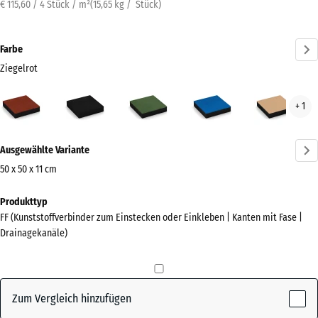
€ 115,60 / 4 Stück / m²
(
15,65
kg
/ Stück)
Farbe
Ziegelrot
Ziegelrot
Anthrazit
Grasgrün
Himmelblau
San
+ 1
(active)
Mehr
Ausgewählte Variante
Informationen
zu
50 x 50 x 11 cm
den
Abmessungen
Produkttyp
Farben?
für
FF (Kunststoffverbinder zum Einstecken oder Einkleben | Kanten mit Fase |
den
Farbpalette
Drainagekanäle)
Versand
anzeigen
500
(active)
Ziegelrot
x
500
Zum Vergleich hinzufügen
x