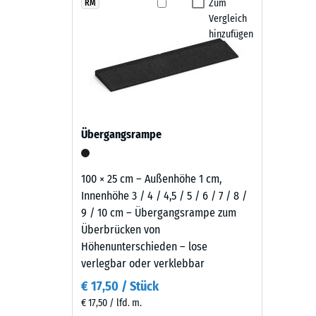
Produkten
Zum
RM
Fallschutzplatten aus dem Verband.
Rutschfe
Vergleich
in
Abriebf
hinzufügen
Pflege und Nutzung
Grasgrün
wird
Wasserdu
Die Fallschutzplatten sind rutschhemmend, wasserdur
schwarzes
Rutschh
oder mit einem Hochdruckreiniger gereinigt werden. 
Gummigranulat
austauschen. Dadurch bleibt der Belag pflegeleicht u
aus
Wärmedä
der
Frostbe
Übergangsrampe
Reifenverwertung
Druckf
mit
einem
-
100 × 25 cm – Außenhöhe 1 cm,
grasgrün
Innenhöhe 3 / 4 / 4,5 / 5 / 6 / 7 / 8 /
Skale
pigmentierten
9 / 10 cm – Übergangsrampe zum
2
Bindemittel
Überbrücken von
gleichmäßig
=
Höhenunterschieden – lose
umhüllt.
verlegbar oder verklebbar
ca.
Der
€ 17,50 / Stück
0,75
Farbton
€ 17,50 / lfd. m.
zeigt
mm