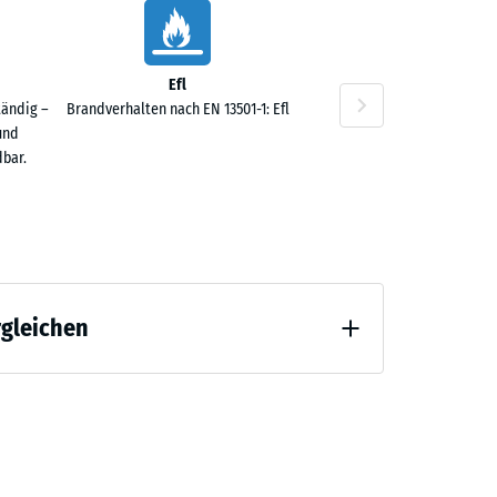
Efl
tändig –
Brandverhalten nach EN 13501-1: Efl
und
,20
bar.
rgleichen
,10
 Entlastung (BS 7188)