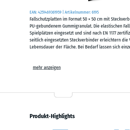
EAN:
4251469361959
| Artikelnummer:
6195
Fallschutzplatten im Format 50 × 50 cm mit Steckve
PU-gebundenem Gummigranulat. Die elastischen Falls
Spielplätzen eingesetzt und sind nach EN 1177 zertifi
seitlich eingesetzten Steckverbinder erleichtern die
Lebensdauer der Fläche. Bei Bedarf lassen sich einz
Einsatzbereiche
mehr anzeigen
Fallschutzplatten mit Steckverbindern werden überall
geschützt werden sollen. Typische Einsatzorte sind S
Wippen, Balancierstrecken, Klettergeräte oder kombi
auf öffentlichen und privaten Spielplätzen. Auch in E
kann der sichere Bodenbelag eingesetzt werden.
Aufbau und Material
Produkt-Highlights
Die Fallschutzplatte besteht aus PU-gebundenem ELT-