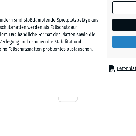
(sofern in 
Sandbe
Produktdat
rbindern sind stoßdämpfende Spielplatzbeläge aus
anders an
chutzmatten werden als Fallschutz auf
für die
Schiefe
ziert. Das handliche Format der Platten sowie die
Bedarfsbe
 Verlegung und erhöhen die Stabilität und
verwendet.
elne Fallschutzmatten problemlos austauschen.
50
Ziegelro
x
Datenblat
50
 dort eingesetzt, wo Kinder vor Sturzverletzungen
x 4
pielgeräte auf Kinderspielplätzen, etwa Rutschen,
cm
nierte Spielanlagen in Kindergärten, Schulen sowie
inrichtungen für Therapie, Rehabilitation und Pflege
50
x
50
- € 2
x 3
Gummigranulat. ELT steht für „End of Life Tyres“
cm