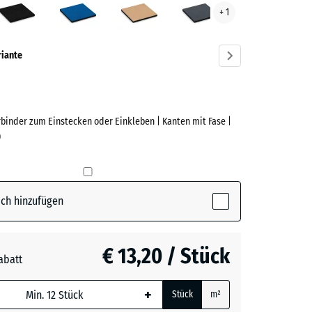
+ 1
ve)
riante
rbinder zum Einstecken oder Einkleben | Kanten mit Fase |
e
)
(active)
n
ch hinzufügen
t
- € 1,00
€ 13,20 / Stück
abatt
e, blau
blau
+ € 1,80
+
Stück
m²
 wird