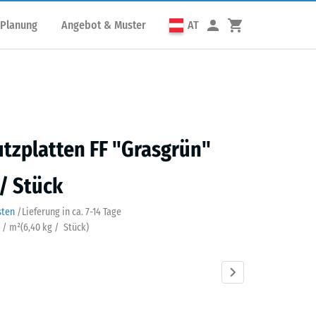
 Planung
Angebot & Muster
AT
utzplatten FF "Grasgrün"
 / Stück
sten
/
Lieferung in ca.
7-14 Tage
k / m²
(
6,40
kg
/ Stück)
grün
Anthrazit
Himmelblau
Sandbeige
Schiefergrau