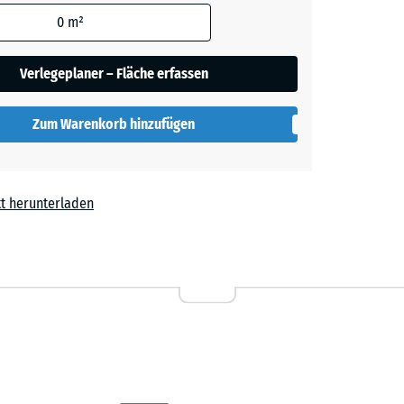
den
0
m²
ige
+ € 2,20
en nicht
gegeben)
Verlegeplaner – Fläche erfassen
rgrau
+ € 1,80
rechnung
Zum Warenkorb hinzufügen
t
- € 0,90
t herunterladen
,30