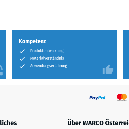
eibende
llung
Kompetenz
en
Produktentwicklung
stung
Materialverständnis
Anwendungserfahrung
liches
Über WARCO Österrei