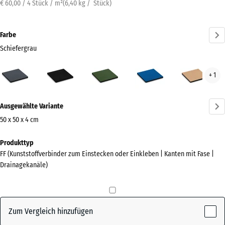
€ 60,00 / 4 Stück / m²
(
6,40
kg
/ Stück)
Farbe
Schiefergrau
Schiefergrau
Anthrazit
Grasgrün
Himmelblau
San
+ 1
(active)
Mehr
Ausgewählte Variante
Informationen
zu
50 x 50 x 4 cm
den
Abmessungen
Produkttyp
Farben?
für
FF (Kunststoffverbinder zum Einstecken oder Einkleben | Kanten mit Fase |
den
Farbpalette
Drainagekanäle)
Versand
anzeigen
500
(active)
Schiefergrau
x
500
Zum Vergleich hinzufügen
x