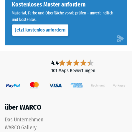
ist
Kostenloses Muster anfordern
Skalenwert 4 =
bei
Wärmeleitfähigkeit
Material, Farbe und Oberfläche vorab prüfen – unverbindlich
diesem
ca. 0,09 W/(m·K)
und kostenlos.
dunklen
Jetzt kostenlos anfordern
Frostbeständig
Farbton
jedoch
Druckfestigkeit
gering.
-
Skalenwert
4.4
Material
2
–
101 Maps Bewertungen
=
Bestandteile
und
ca.
Aufbau
0,75
mm
über WARCO
verbleibende
Das
Das Unternehmen
Produkt
Eindellung
WARCO Gallery
ist