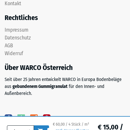
nach
Kontakt
zweischichtig
24
aufgebaut
Rechtliches
und
Stunden
besteht
Entlastung
Impressum
aus
Datenschutz
(BS
gereinigtem,
AGB
schwarzem
7188)
Widerruf
ELT-
Granulat
Über WARCO Österreich
sowie
einem
/ 5
Seit über 25 Jahren entwickelt WARCO in Europa Bodenbeläge
Polyurethan-
aus
gebundenem Gummigranulat
für den Innen- und
Bindemittel.
Außenbereich.
ELT
steht
für
Die
„End
Druckfestigkeit
of
eines
€ 60,00 / 4 Stück / m²
€ 15,00 /