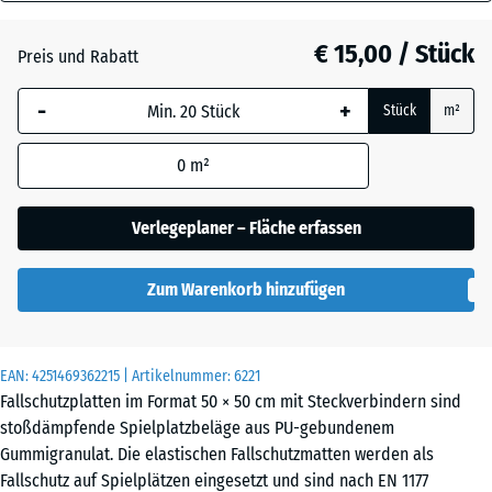
40
Anthrazit
- € 2,80
mm
€ 15,00 / Stück
Preis und Rabatt
Die gewählte, blau
Grasgrün
- € 1,80
-
+
Stück
m²
umrandete
Abmessung wird
0
m²
(sofern in den
Himmelblau
Produktdaten nicht
anders angegeben)
Verlegeplaner – Fläche erfassen
für die
Sandbeige
+ € 0,40
Bedarfsberechnung
Zum Warenkorb hinzufügen
verwendet.
50
Ziegelrot
- € 2,70
x
EAN:
4251469362215
| Artikelnummer:
6221
50
Fallschutzplatten im Format 50 × 50 cm mit Steckverbindern sind
x 4
stoßdämpfende Spielplatzbeläge aus PU-gebundenem
cm
Gummigranulat. Die elastischen Fallschutzmatten werden als
Fallschutz auf Spielplätzen eingesetzt und sind nach EN 1177