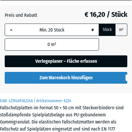
45
Anthrazit
- € 2,90
mm
€ 16,20 / Stück
Preis und Rabatt
Die gewählte, blau
Grasgrün
- € 1,80
-
+
Stück
m²
umrandete
Abmessung wird
0
m²
(sofern in den
Himmelblau
Produktdaten nicht
anders angegeben)
Verlegeplaner – Fläche erfassen
für die
Sandbeige
+ € 0,30
Bedarfsberechnung
Zum Warenkorb hinzufügen
verwendet.
50
Ziegelrot
- € 2,80
x
EAN:
4251469362246
| Artikelnummer:
6224
50
Fallschutzplatten im Format 50 × 50 cm mit Steckverbindern sind
x
stoßdämpfende Spielplatzbeläge aus PU-gebundenem
4,5
Gummigranulat. Die elastischen Fallschutzmatten werden als
cm
Fallschutz auf Spielplätzen eingesetzt und sind nach EN 1177