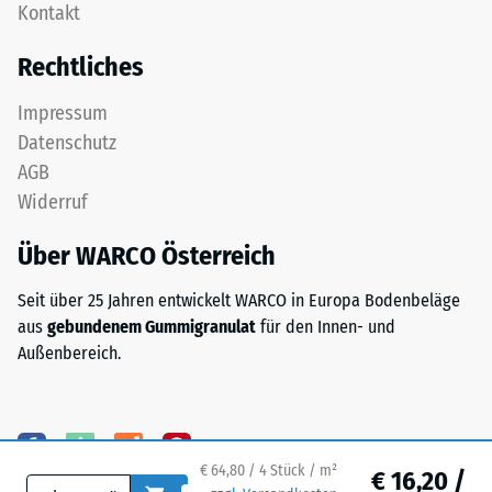
nach
Kontakt
zweischichtig
24
aufgebaut
Rechtliches
und
Stunden
besteht
Entlastung
Impressum
aus
Datenschutz
(BS
gereinigtem,
AGB
schwarzem
7188)
Widerruf
ELT-
Granulat
Über WARCO Österreich
sowie
einem
/ 5
Seit über 25 Jahren entwickelt WARCO in Europa Bodenbeläge
Polyurethan-
aus
gebundenem Gummigranulat
für den Innen- und
Bindemittel.
Außenbereich.
ELT
steht
für
Die
„End
Druckfestigkeit
of
eines
€ 64,80 / 4 Stück / m²
€ 16,20 /