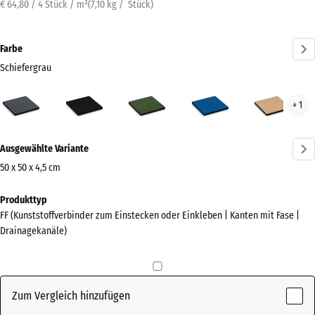
€ 64,80 / 4 Stück / m²
(
7,10
kg
/ Stück)
Farbe
Schiefergrau
Schiefergrau
Anthrazit
Grasgrün
Himmelblau
San
+ 1
(active)
Mehr
Ausgewählte Variante
Informationen
zu
50 x 50 x 4,5 cm
den
Abmessungen
Produkttyp
Farben?
für
FF (Kunststoffverbinder zum Einstecken oder Einkleben | Kanten mit Fase |
den
Farbpalette
Drainagekanäle)
Versand
anzeigen
500
(active)
Schiefergrau
x
500
Zum Vergleich hinzufügen
x