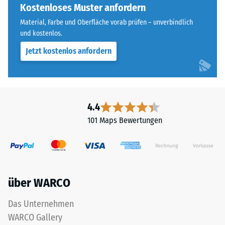
ist
Kostenloses Muster anfordern
Skalenwert 4 =
bei
Wärmeleitfähigkeit
Material, Farbe und Oberfläche vorab prüfen – unverbindlich
diesem
ca. 0,09 W/(m·K)
und kostenlos.
dunklen
Jetzt kostenlos anfordern
Frostbeständig
Farbton
jedoch
Druckfestigkeit
gering.
-
Skalenwert
4.4
Material
2
–
101 Maps Bewertungen
=
Bestandteile
und
ca.
Aufbau
0,75
mm
über WARCO
verbleibende
Das
Das Unternehmen
Produkt
Eindellung
WARCO Gallery
ist