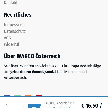
nach
Kontakt
Nutzschicht
24
aus
Rechtliches
feinem
Stunden
ELT-
Entlastung
Impressum
Granulat
Datenschutz
(BS
bildet
AGB
eine
7188)
Widerruf
abriebfeste,
rutschhemmende
Über WARCO Österreich
Oberfläche.
Die
/ 5
Seit über 25 Jahren entwickelt WARCO in Europa Bodenbeläge
untere
aus
gebundenem Gummigranulat
für den Innen- und
Schicht
Außenbereich.
aus
gröberem
ELT-
Die
Granulat
Druckfestigkeit
unterstützt
eines
€ 66,00 / 4 Stück / m²
€ 16,50 /