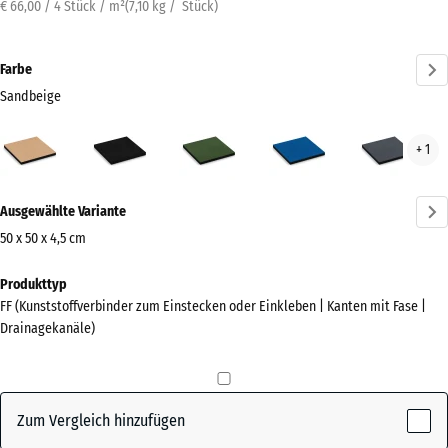
€ 66,00 / 4 Stück / m²
(
7,10
kg
/ Stück)
Farbe
Sandbeige
Sandbeige
Anthrazit
Grasgrün
Himmelblau
Schi
+ 1
(active)
Mehr
Ausgewählte Variante
Informationen
zu
50 x 50 x 4,5 cm
den
Abmessungen
Produkttyp
Farben?
für
FF (Kunststoffverbinder zum Einstecken oder Einkleben | Kanten mit Fase |
den
Farbpalette
Drainagekanäle)
Versand
anzeigen
500
(active)
Sandbeige
x
500
Zum Vergleich hinzufügen
x