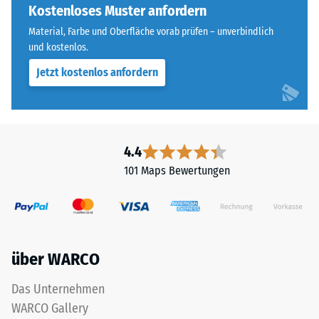
steht
Kostenloses Muster anfordern
Skalenwert 4 =
für
Wärmeleitfähigkeit
Material, Farbe und Oberfläche vorab prüfen – unverbindlich
„End
ca. 0,09 W/(m·K)
und kostenlos.
of
Jetzt kostenlos anfordern
Frostbeständig
Life
Tyres"
Druckfestigkeit
und
-
bezeichnet
Skalenwert
Gummigranulat,
4.4
das
2
101 Maps Bewertungen
aus
=
dem
ca.
Recycling
von
0,75
Altreifen
mm
über WARCO
gewonnen
verbleibende
wird.
Das Unternehmen
Die
Eindellung
WARCO Gallery
obere