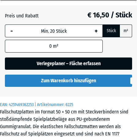
45
Anthrazit
- € 3,20
mm
€ 16,50 / Stück
Preis und Rabatt
Die gewählte, blau
Grasgrün
- € 2,10
-
+
Stück
m²
umrandete
Abmessung wird
0
m²
(sofern in den
Himmelblau
- € 0,30
Produktdaten nicht
anders angegeben)
Verlegeplaner – Fläche erfassen
für die
Schiefergrau
- € 0,30
Bedarfsberechnung
Zum Warenkorb hinzufügen
verwendet.
50
Ziegelrot
- € 3,10
x
EAN:
4251469362253
| Artikelnummer:
6225
50
Fallschutzplatten im Format 50 × 50 cm mit Steckverbindern sind
x
stoßdämpfende Spielplatzbeläge aus PU-gebundenem
4,5
Gummigranulat. Die elastischen Fallschutzmatten werden als
cm
Fallschutz auf Spielplätzen eingesetzt und sind nach EN 1177