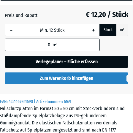
40
Grasgrün
+ € 1,00
mm
€ 12,20 / Stück
Preis und Rabatt
Die gewählte, blau
Himmelblau
+ € 2,80
-
+
Stück
m²
umrandete
Abmessung wird
0
m²
(sofern in den
Sandbeige
+ € 3,20
Produktdaten nicht
anders angegeben)
Verlegeplaner – Fläche erfassen
für die
Schiefergrau
+ € 2,80
Bedarfsberechnung
Zum Warenkorb hinzufügen
verwendet.
50
Ziegelrot
+ € 0,10
x
EAN:
4251469361690
| Artikelnummer:
6169
50
Fallschutzplatten im Format 50 × 50 cm mit Steckverbindern sind
x 4
stoßdämpfende Spielplatzbeläge aus PU-gebundenem
cm
Gummigranulat. Die elastischen Fallschutzmatten werden als
Fallschutz auf Spielplätzen eingesetzt und sind nach EN 1177