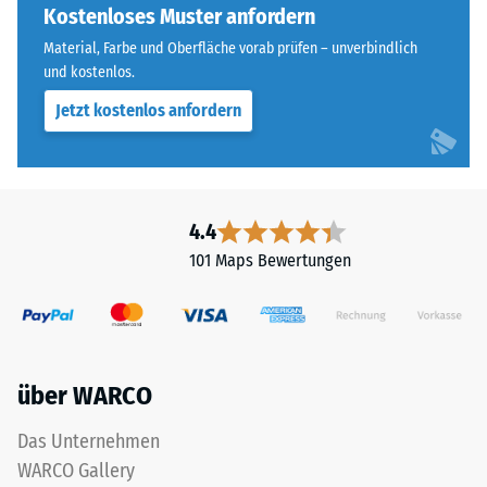
ELT
Kostenloses Muster anfordern
Skalenwert 4 =
steht
Wärmeleitfähigkeit
Material, Farbe und Oberfläche vorab prüfen – unverbindlich
für
ca. 0,09 W/(m·K)
und kostenlos.
„End
Jetzt kostenlos anfordern
Frostbeständig
of
Life
Druckfestigkeit
Tyres"
-
und
Skalenwert
bezeichnet
4.4
Gummigranulat,
2
101 Maps Bewertungen
das
=
aus
ca.
dem
Recycling
0,75
von
mm
über WARCO
Altreifen
verbleibende
gewonnen
Das Unternehmen
wird.
Eindellung
WARCO Gallery
Die