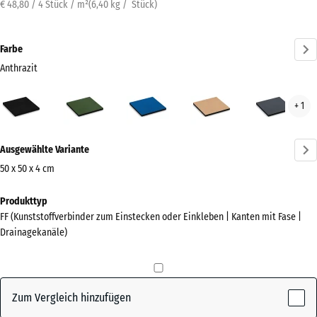
€ 48,80 / 4 Stück / m²
(
6,40
kg
/ Stück)
Farbe
Anthrazit
Anthrazit
Grasgrün
Himmelblau
Sandbeige
Schi
+ 1
(active)
Mehr
Ausgewählte Variante
Informationen
zu
50 x 50 x 4 cm
den
Abmessungen
Produkttyp
Farben?
für
FF (Kunststoffverbinder zum Einstecken oder Einkleben | Kanten mit Fase |
den
Farbpalette
Drainagekanäle)
Versand
anzeigen
500
(active)
Anthrazit
x
500
Zum Vergleich hinzufügen
x