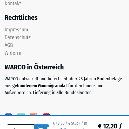
nach
Kontakt
obere
24
Nutzschicht
Rechtliches
aus
Stunden
feinem
Entlastung
Impressum
ELT-
Datenschutz
(BS
Granulat
AGB
bildet
7188)
Widerruf
eine
abriebfeste,
WARCO in Österreich
rutschhemmende
Oberfläche.
/ 5
WARCO entwickelt und liefert seit über 25 Jahren Bodenbeläge
Die
aus
gebundenem Gummigranulat
für den Innen- und
untere
Außenbereich. Lieferung in alle Bundesländer.
Schicht
aus
gröberem
Die
ELT-
Druckfestigkeit
Granulat
eines
€ 48,80 / 4 Stück / m²
€ 12,20 /