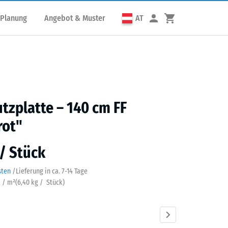
 Planung
Angebot & Muster
AT
utzplatte – 140 cm FF
rot"
 / Stück
sten
/
Lieferung in ca.
7-14 Tage
k / m²
(
6,40
kg
/ Stück)