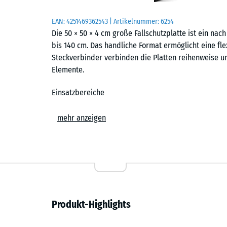
EAN:
4251469362543
| Artikelnummer:
6254
Die 50 × 50 × 4 cm große Fallschutzplatte ist ein nach
bis 140 cm. Das handliche Format ermöglicht eine fle
Steckverbinder verbinden die Platten reihenweise u
Elemente.
Einsatzbereiche
Der Fallschutzboden kommt überall dort zum Einsatz,
mehr anzeigen
aufgefangen werden sollen. Typische Standorte sind 
Sitzschaukeln und Kletterelemente für jüngere Kinder
und privaten Spielplätzen. Darüber hinaus wird er i
der stoßdämpfende Boden zusätzliche Sicherheit bie
Aufbau und Material
Produkt-Highlights
Die Platten bestehen aus PU-gebundenem ELT-Gummigra
Gummigranulat aus recycelten Fahrzeugreifen. Die obe