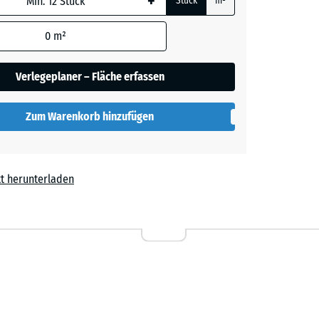
+
Stück
m²
0
m²
blau
+ € 2,70
Verlegeplaner – Fläche erfassen
ige
+ € 3,10
Zum Warenkorb hinzufügen
rgrau
+ € 2,70
t herunterladen