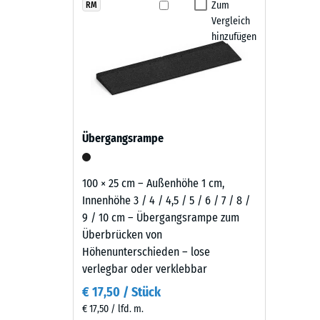
zeigt
Zum
RM
Rutschfe
Die Fallschutzplatten sind witterungsbeständig, r
Vergleich
sich
Abriebf
Schwingungen - Lauf, Roll- und Schleifgeräusche. Di
hinzufügen
als
Hochdruckreiniger. Bei Bedarf lassen sich einzelne P
kräftiges,
Wasserdu
bleibt und sich langfristig wirtschaftlich nutzen lässt.
erdiges
Rutschh
Rotbraun
mit
Wärmedä
lebendiger
Frostbe
Übergangsrampe
Granulatstruktur,
Druckf
das
sich
-
100 × 25 cm – Außenhöhe 1 cm,
natürlich
Innenhöhe 3 / 4 / 4,5 / 5 / 6 / 7 / 8 /
Skale
in
9 / 10 cm – Übergangsrampe zum
2
Garten-
Überbrücken von
und
=
Höhenunterschieden – lose
Terrassenanlagen
verlegbar oder verklebbar
ca.
einfügt.
€ 17,50 / Stück
0,75
€ 17,50 / lfd. m.
mm