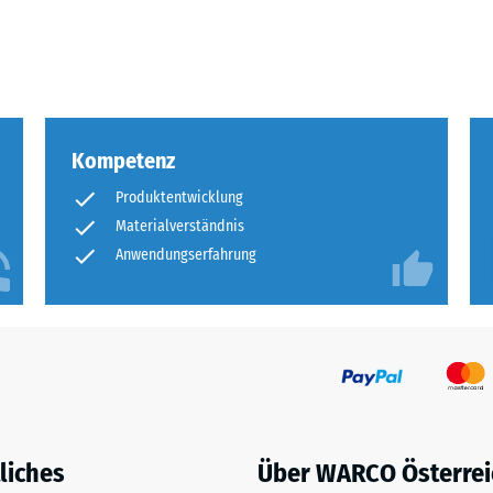
eibende
llung
Kompetenz
en
Produktentwicklung
stung
Materialverständnis
Anwendungserfahrung
liches
Über WARCO Österrei