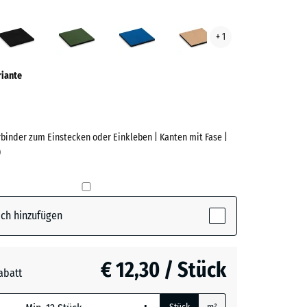
lrot
Anthrazit
Grasgrün
Himmelblau
Sandbeige
+ 1
ve)
riante
rbinder zum Einstecken oder Einkleben | Kanten mit Fase |
)
e
(active)
t
ch hinzufügen
t
- € 0,50
€ 12,30 / Stück
abatt
n
+ € 0,90