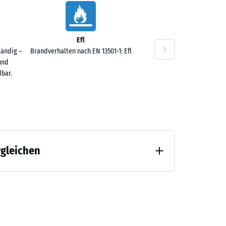
Efl
tändig –
Brandverhalten nach EN 13501-1: Efl
und
bar.
rgleichen
 Entlastung (BS 7188)