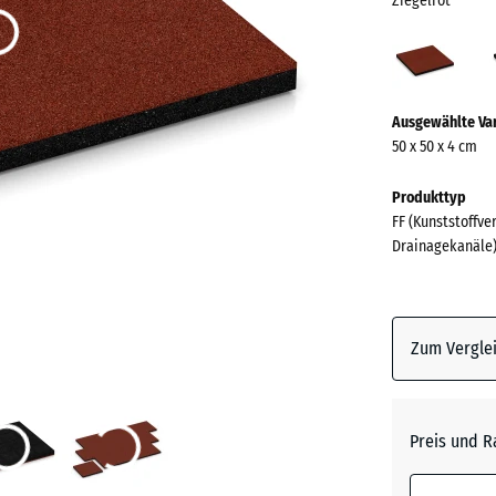
Ziegelrot
Ziege
(acti
Mehr
Ausgewählte Va
Informationen
50 x 50 x 4 cm
zu
den
Produkttyp
Farben?
FF (Kunststoffve
Drainagekanäle
Farbpalett
anzeigen
Ziegelro
Zum Verglei
Anthrazi
Preis und R
Grasgrü