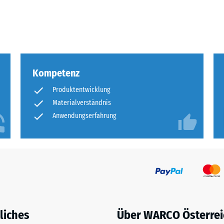
eibende
llung
Kompetenz
en
Produktentwicklung
stung
Materialverständnis
Anwendungserfahrung
liches
Über WARCO Österrei