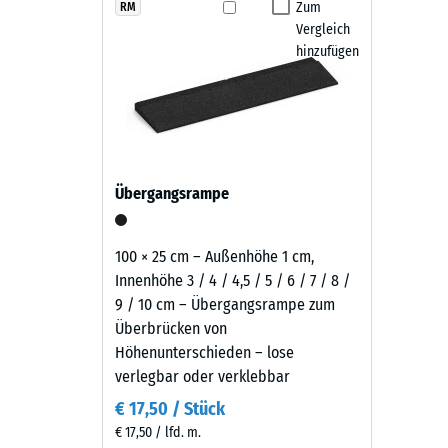
Produkten
Zum
RM
Rutschfe
Die Fallschutzplatten sind witterungsbeständig, r
Vergleich
in
Abriebf
Schwingungen - Lauf, Roll- und Schleifgeräusche. Di
hinzufügen
Grasgrün
Hochdruckreiniger. Bei Bedarf lassen sich einzelne P
wird
Wasserdu
bleibt und sich langfristig wirtschaftlich nutzen lässt.
schwarzes
Rutschh
Gummigranulat
aus
Wärmedä
der
Frostbe
Übergangsrampe
Reifenverwertung
Druckf
mit
einem
-
100 × 25 cm – Außenhöhe 1 cm,
grasgrün
Innenhöhe 3 / 4 / 4,5 / 5 / 6 / 7 / 8 /
Skale
pigmentierten
9 / 10 cm – Übergangsrampe zum
2
Bindemittel
Überbrücken von
gleichmäßig
=
Höhenunterschieden – lose
umhüllt.
verlegbar oder verklebbar
ca.
Der
€ 17,50 / Stück
0,75
Farbton
€ 17,50 / lfd. m.
zeigt
mm