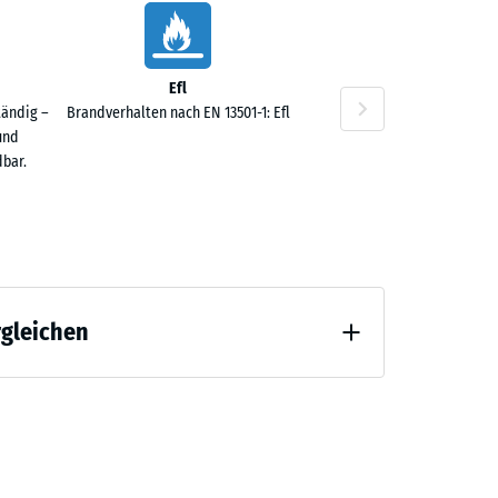
Efl
tändig –
Brandverhalten nach EN 13501-1: Efl
und
bar.
rgleichen
 Entlastung (BS 7188)