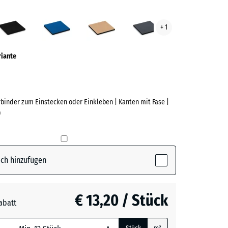
grün
Anthrazit
Himmelblau
Sandbeige
Schiefergrau
+ 1
ve)
riante
rbinder zum Einstecken oder Einkleben | Kanten mit Fase |
)
e
(active)
n
ch hinzufügen
t
- € 1,40
€ 13,20 / Stück
abatt
blau
+ € 1,80