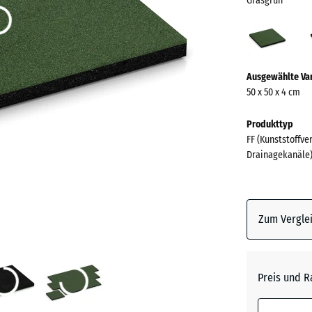
Grasgrün
Gras
(acti
Mehr
Ausgewählte Va
Informationen
50 x 50 x 4 cm
zu
den
Produkttyp
Farben?
FF (Kunststoffve
Drainagekanäle
Farbpalett
anzeigen
Grasgrü
Zum Verglei
Anthrazi
Preis und R
Himmel