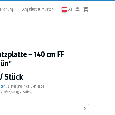
 Planung
Angebot & Muster
AT
utzplatte – 140 cm FF
rün"
 / Stück
sten
/
Lieferung in ca.
7-14 Tage
k / m²
(
6,40
kg
/ Stück)