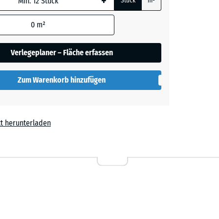
+
Stück
m²
0
m²
ige
+ € 2,20
Verlegeplaner – Fläche erfassen
rgrau
+ € 1,80
Zum Warenkorb hinzufügen
t
- € 0,90
t herunterladen