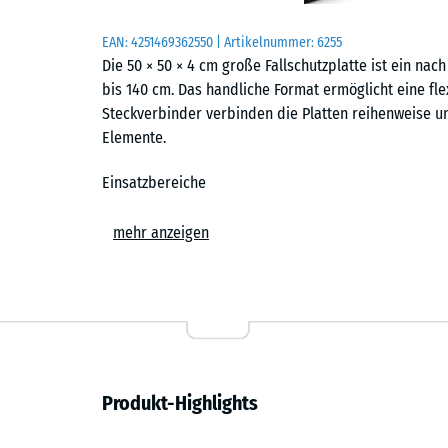
EAN:
4251469362550
| Artikelnummer:
6255
Die 50 × 50 × 4 cm große Fallschutzplatte ist ein nach
bis 140 cm. Das handliche Format ermöglicht eine fle
Steckverbinder verbinden die Platten reihenweise u
Elemente.
Einsatzbereiche
Der Fallschutzboden kommt überall dort zum Einsatz,
mehr anzeigen
aufgefangen werden sollen. Typische Standorte sind 
Sitzschaukeln und Kletterelemente für jüngere Kinder
und privaten Spielplätzen. Darüber hinaus wird er i
der stoßdämpfende Boden zusätzliche Sicherheit bie
Aufbau und Material
Produkt-Highlights
Die Platten bestehen aus PU-gebundenem ELT-Gummigra
Gummigranulat aus recycelten Fahrzeugreifen. Die obe