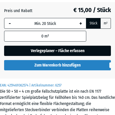
Anthrazit
- € 3,20
€ 15,00 / Stück
Preis und Rabatt
-
+
Grasgrün
- € 1,80
Stück
m²
0
m²
Himmelblau
Verlegeplaner – Fläche erfassen
Sandbeige
+ € 0,40
Zum Warenkorb hinzufügen
Ziegelrot
- € 2,70
EAN:
4251469362574
| Artikelnummer:
6257
Die 50 × 50 × 4 cm große Fallschutzplatte ist ein nach EN 1177
zertifizierter Spielplatzbelag für Fallhöhen bis 140 cm. Das handliche
Format ermöglicht eine flexible Flächengestaltung; die
mitgelieferten Steckverbinder verbinden die Platten reihenweise