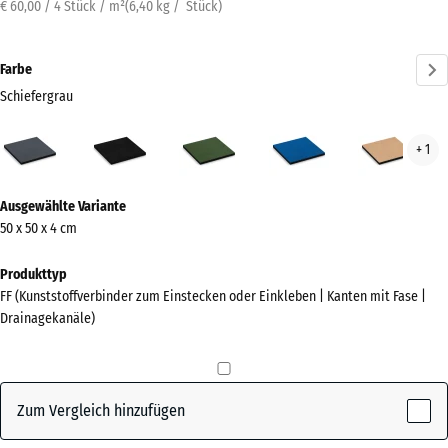
€ 60,00 / 4 Stück / m²
(
6,40
kg
/ Stück)
Farbe
Schiefergrau
Schiefergrau
Anthrazit
Grasgrün
Himmelblau
San
+ 1
(active)
Mehr
Ausgewählte Variante
Informationen
50 x 50 x 4 cm
zu
den
Produkttyp
Farben?
FF (Kunststoffverbinder zum Einstecken oder Einkleben | Kanten mit Fase |
Drainagekanäle)
Farbpalette
anzeigen
(active)
Schiefergrau
Zum Vergleich hinzufügen