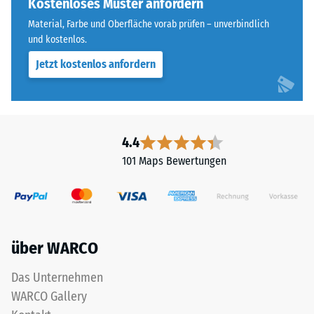
Effekt
Kostenloses Muster anfordern
Skalenwert 4 =
ist
Wärmeleitfähigkeit
Material, Farbe und Oberfläche vorab prüfen – unverbindlich
bei
ca. 0,09 W/(m·K)
und kostenlos.
diesem
Jetzt kostenlos anfordern
Frostbeständig
dunklen
Farbton
Druckfestigkeit
jedoch
-
gering.
Skalenwert
4.4
2
Material
101 Maps Bewertungen
=
–
Bestandteile
ca.
und
0,75
Aufbau
mm
über WARCO
verbleibende
Das Unternehmen
Das
Eindellung
WARCO Gallery
Produkt
nach