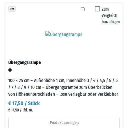
kein
der
austauschen, sodass der Belag pflegeleicht bleibt und sich
Produkt
Scheinbare
Reifenverwertung
Zum
RM
langfristig wirtschaftlich nutzen lässt.
für
Dichte -
Vergleich
mit
den
Skalenwert
hinzufügen
einem
1 = bis 780
Produktvergleich
schiefergrau
kg/m³
ausgewählt.
pigmentierten
Bindemittel
Stoß-, Schwingungs-
gleichmäßig
und
Trittschalldämmung
umhüllt.
Übergangsrampe
– Skalenwert 4 =
Der
starke Dämpfung
Farbton
zeigt
Rutschfestigkeit Klasse
100 × 25 cm – Außenhöhe 1 cm, Innenhöhe 3 / 4 / 4,5 / 5 / 6
sich
DS (EN 14041) -
/ 7 / 8 / 9 / 10 cm – Übergangsrampe zum Überbrücken
als
Skalenwert 3 =
von Höhenunterschieden – lose verlegbar oder verklebbar
dunkles,
Gleitreibungskoeffizient
€ 17,50 / Stück
ca. 0,45
kühles
€ 17,50 / lfd. m.
Grau
Abriebfestigkeit
mit
- Beständigkeit
Produkt anzeigen
gleichmäßiger
gegen