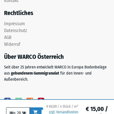
Kontakt
ist
24
zweischichtig
Rechtliches
aufgebaut
Stunden
und
Entlastung
Impressum
besteht
Datenschutz
(BS
aus
AGB
gereinigtem,
7188)
Widerruf
schwarzem
ELT-
Über WARCO Österreich
Granulat
sowie
/ 5
Seit über 25 Jahren entwickelt WARCO in Europa Bodenbeläge
einem
aus
gebundenem Gummigranulat
für den Innen- und
Polyurethan-
Außenbereich.
Bindemittel.
ELT
steht
Die
für
Druckfestigkeit
„End
eines
€ 60,00 / 4 Stück / m²
€ 15,00 /
-
+
of
Werkstoffes
zzgl. Versandkosten