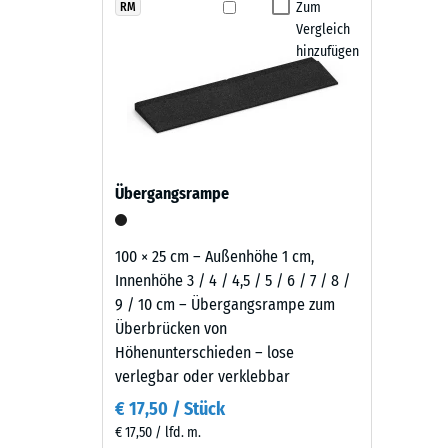
erscheint
Zum
RM
Rutschfe
Die Fallschutzplatten sind witterungsbeständig, r
Vergleich
als
Abriebf
Schwingungen - Lauf, Roll- und Schleifgeräusche. Di
hinzufügen
heller,
Hochdruckreiniger. Bei Bedarf lassen sich einzelne P
warmer
Wasserdu
bleibt und sich langfristig wirtschaftlich nutzen lässt.
Sandton
Rutschh
mit
neutralem
Wärmedä
Charakter,
Frostbe
Übergangsrampe
der
Druckf
sich
zurückhaltend
-
100 × 25 cm – Außenhöhe 1 cm,
in
Innenhöhe 3 / 4 / 4,5 / 5 / 6 / 7 / 8 /
Skale
helle
9 / 10 cm – Übergangsrampe zum
2
Außenanlagen
Überbrücken von
und
=
Höhenunterschieden – lose
naturnah
verlegbar oder verklebbar
ca.
gestaltete
€ 17,50 / Stück
0,75
Flächen
€ 17,50 / lfd. m.
einfügt.
mm