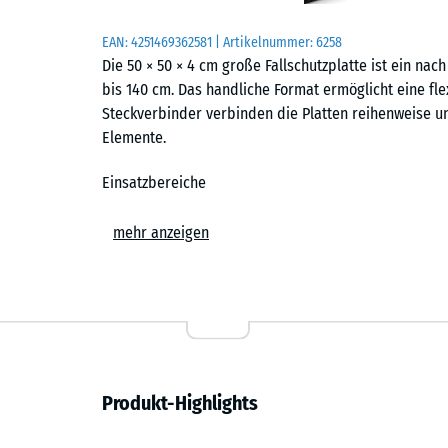
EAN:
4251469362581
| Artikelnummer:
6258
Die 50 × 50 × 4 cm große Fallschutzplatte ist ein nach
bis 140 cm. Das handliche Format ermöglicht eine fle
Steckverbinder verbinden die Platten reihenweise u
Elemente.
Einsatzbereiche
Der Fallschutzboden kommt überall dort zum Einsatz,
mehr anzeigen
aufgefangen werden sollen. Typische Standorte sind 
Sitzschaukeln und Kletterelemente für jüngere Kinder
und privaten Spielplätzen. Darüber hinaus wird er i
der stoßdämpfende Boden zusätzliche Sicherheit bie
Aufbau und Material
Produkt-Highlights
Die Platten bestehen aus PU-gebundenem ELT-Gummigra
Gummigranulat aus recycelten Fahrzeugreifen. Die obe