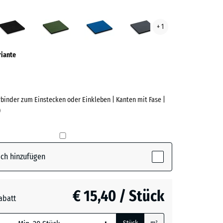
beige
Anthrazit
Grasgrün
Himmelblau
Schiefergrau
+ 1
ve)
riante
rbinder zum Einstecken oder Einkleben | Kanten mit Fase |
)
e
(active)
ige
ch hinzufügen
t
- € 3,60
€ 15,40 / Stück
abatt
n
- € 2,20