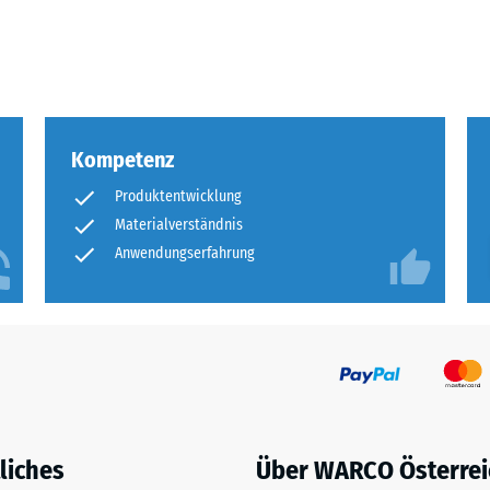
eibende
llung
Kompetenz
en
Produktentwicklung
stung
Materialverständnis
Anwendungserfahrung
liches
Über WARCO Österrei