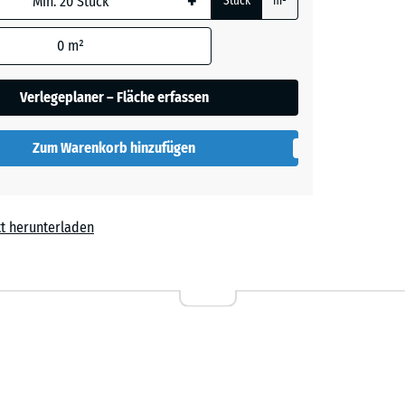
+
Stück
m²
0
m²
blau
- € 0,40
Verlegeplaner – Fläche erfassen
rgrau
- € 0,40
Zum Warenkorb hinzufügen
t
- € 3,10
t herunterladen