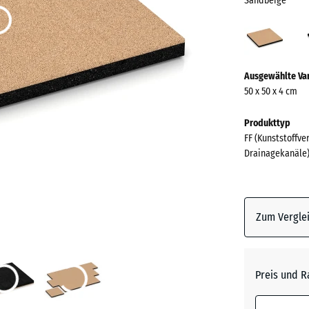
Sandbeige
Sand
(acti
Mehr
Ausgewählte Va
Informationen
50 x 50 x 4 cm
zu
den
Produkttyp
Farben?
FF (Kunststoffve
Drainagekanäle
Farbpalett
anzeigen
Sandbe
Zum Verglei
Anthrazi
Preis und R
Grasgrü