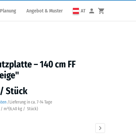
 Planung
Angebot & Muster
AT
utzplatte – 140 cm FF
eige"
 / Stück
sten
/
Lieferung in ca.
7-14 Tage
k / m²
(
6,40
kg
/ Stück)