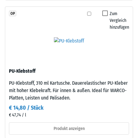
durchgefärbtem
Wärmedämmung -
und
Skalenwert 2 =
Zum
OP
schadstofffreiem
Wärmeleitfähigkeit
Vergleich
EPDM-
ca. 0,12 W/(m·K)
hinzufügen
Granulat
Druckfestigkeit
(Ethylen-
-
Propylen-
Dien-
Skalenwert
Kautschuk),
4
gebunden
PU-Klebstoff
=
mit
PU-Klebstoff, 310 ml Kartusche. Dauerelastischer PU-Kleber
Polyurethan.
ca.
mit hoher Klebekraft. Für innen & außen. Ideal für WARCO-
Die
0,25
Platten, Leisten und Palisaden.
Nutzschicht
mm
hat
€ 14,80 / Stück
eine
verbleibende
€ 47,74 / l
geschlossene
Eindellung
Oberfläche.
Produkt anzeigen
nach
Die