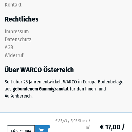
Zur
Kontakt
Zähne.
Bestimmung
Diese
Rechtliches
der
Platte
Druckfestigkeit
ist
Impressum
wird
als
Datenschutz
das
Deckplatte
Prüfverfahren
AGB
in
nach
Widerruf
einem
BS
Schichtsystem
7188:1998
Über WARCO Österreich
konzipiert:
angewendet.
Eine
Dabei
Seit über 25 Jahren entwickelt WARCO in Europa Bodenbeläge
oder
wird
aus
gebundenem Gummigranulat
für den Innen- und
mehrere
ein
Außenbereich.
Lagen
Prüfkörper
werden
mit
übereinander
einer
verlegt,
€ 85,43 / 5,03 Stück /
Fläche
€ 17,00 /
die
m²
-
+
von