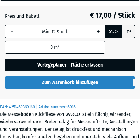
18
mm
Atlantik
€ 17,00 / Stück
Preis und Rabatt
Die gewählte, blau
-
+
Stück
m²
umrandete
Dunkelgrauer
Abmessung wird
Granit
0
m²
(sofern in den
Produktdaten nicht
anders angegeben)
Verlegeplaner – Fläche erfassen
Englischer
für die
Rasen
Bedarfsberechnung
Zum Warenkorb hinzufügen
verwendet.
Feuersglut
44,6
x
EAN:
4251469369160
| Artikelnummer:
6916
44,6
Die Messeboden Klickfliese von WARCO ist ein flächig wirkender,
x
Grauer
wiederverwendbarer Bodenbelag für Messeauftritte, Ausstellungen
1,8
Granit
und Veranstaltungen. Der Belag ist druckfest und mechanisch
cm
belastbar, komfortabel zu begehen und übersteht viele Aufbau- und