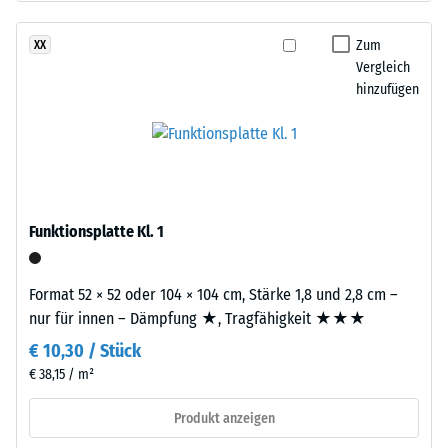
Basisschicht
24
besteht
Zum
XX
Stunden
aus
Vergleich
Entlastung
gereinigtem,
hinzufügen
schwarzem
(BS
ELT-
7188)
Gummigranulat
feiner
Körnung,
gebunden
Funktionsplatte Kl. 1
mit
/ 5
Polyurethan.
Format 52 × 52 oder 104 × 104 cm, Stärke 1,8 und 2,8 cm –
Die
nur für innen – Dämpfung ★, Tragfähigkeit ★★★
Abkürzung
€ 10,30 / Stück
ELT
Die
steht
€ 38,15 / m²
Druckfestigkeit
für
eines
Produkt anzeigen
„End
Werkstoffes
of