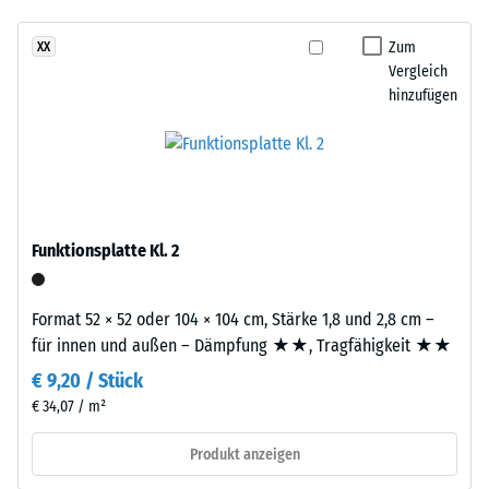
- Beständigkeit
und
gegen
Aufbau
Zum
XX
abrasiven
Vergleich
Verschleiß -
hinzufügen
Dieses
Skalenwert 3 =
Produkt
"sehr gut" (BS
7188)
ist
zweilagig
Wasserdurchlässigkeit
aufgebaut.
(EN 12616) -
Die
Skalenwert 2 =
Funktionsplatte Kl. 2
ca.
Infiltration bis zu 10
2
mm/h (10 l/h/m²)
mm
Format 52 × 52 oder 104 × 104 cm, Stärke 1,8 und 2,8 cm –
Rutschhemmung
starke
für innen und außen – Dämpfung ★★, Tragfähigkeit ★★
(EN 16165) -
Nutzschicht
Skalenwert 3 =
€ 9,20 / Stück
besteht
mittlerer
€ 34,07 / m²
aus
Akzeptanzwinkel
neu
ca. 15°, Gruppe
Produkt anzeigen
hergestelltem,
R10