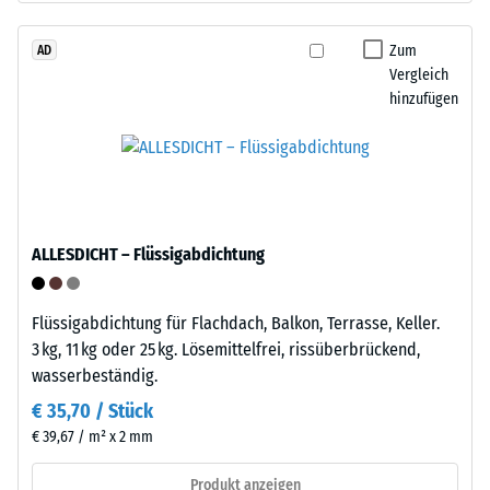
beschreibt
Life
seinen
Tyres"
Zum
AD
Widerstand
Vergleich
–
gegen
hinzufügen
das
punktuelle
Granulat
Belastungen.
stammt
Sie
aus
gibt
dem
an,
Recycling
in
ALLESDICHT – Flüssigabdichtung
von
welchem
Altreifen.
Maße
Die
Flüssigabdichtung für Flachdach, Balkon, Terrasse, Keller.
der
Basisschicht
3 kg, 11 kg oder 25 kg. Lösemittelfrei, rissüberbrückend,
Werkstoff
wird
wasserbeständig.
unter
mit
der
€ 35,70 / Stück
hoher
Einwirkung
€ 39,67 / m² x 2 mm
Dichte
einer
gepresst.
Produkt anzeigen
definierten