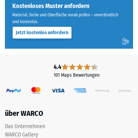
Widerstandsfähigkeit
an
Kostenloses Muster anfordern
gegenüber
allen
Material, Farbe und Oberfläche vorab prüfen – unverbindlich
Punktbelastungen
vier
und kostenlos.
hinweist.
Seiten
Punktbelastungen
Jetzt kostenlos anfordern
ausgebildet.
entstehen
Die
z.
runde
B.
Zahnform
durch
sorgt
4.4
Schuhe
für
101 Maps Bewertungen
mit
einen
hohen
besonders
Absätzen,
stabilen
Möbelbeine,
Plattenverbund
Pflanzkübel
und
über WARCO
auf
verhindert
Rollen
ein
Das Unternehmen
oder
Aufeinanderrutschen
WARCO Gallery
Gerätefüße.
der