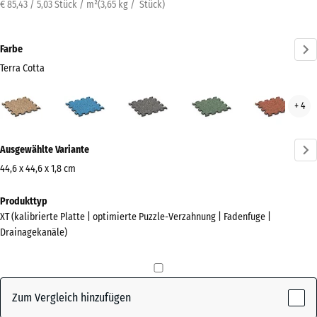
€ 85,43 / 5,03 Stück / m²
(
3,65
kg
/ Stück)
Farbe
Terra Cotta
Terra
Atlantik
Dunkelgrauer
Englischer
Feue
+ 4
Cotta
Granit
Rasen
(active)
Mehr
Ausgewählte Variante
Informationen
zu
44,6 x 44,6 x 1,8 cm
den
Abmessungen
Produkttyp
Farben?
für
XT (kalibrierte Platte | optimierte Puzzle-Verzahnung | Fadenfuge |
den
Farbpalette
Drainagekanäle)
Versand
anzeigen
485
Terra
x
(active)
Cotta
485
Zum Vergleich hinzufügen
x