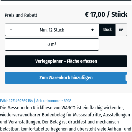
18
Atlantik
mm
€ 17,00 / Stück
Preis und Rabatt
Die gewählte, blau
Dunkelgrauer
-
+
Stück
m²
umrandete
Granit
Abmessung wird
0
m²
(sofern in den
Produktdaten nicht
Englischer
anders angegeben)
Verlegeplaner – Fläche erfassen
Rasen
für die
Bedarfsberechnung
Zum Warenkorb hinzufügen
verwendet.
Feuersglut
44,6
x
EAN:
4251469369184
| Artikelnummer:
6918
44,6
Grauer
Die Messeboden Klickfliese von WARCO ist ein flächig wirkender,
x
Granit
wiederverwendbarer Bodenbelag für Messeauftritte, Ausstellungen
1,8
und Veranstaltungen. Der Belag ist druckfest und mechanisch
cm
belastbar, komfortabel zu begehen und übersteht viele Aufbau- und