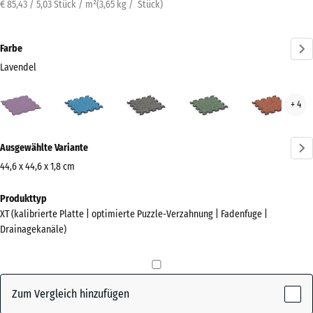
€ 85,43 / 5,03 Stück / m²
(
3,65
kg
/ Stück)
Farbe
Lavendel
Lavendel
Atlantik
Dunkelgrauer
Englischer
Feue
+ 4
(active)
Granit
Rasen
Mehr
Ausgewählte Variante
Informationen
zu
44,6 x 44,6 x 1,8 cm
den
Abmessungen
Produkttyp
Farben?
für
XT (kalibrierte Platte | optimierte Puzzle-Verzahnung | Fadenfuge |
den
Farbpalette
Drainagekanäle)
Versand
anzeigen
485
(active)
Lavendel
x
485
Zum Vergleich hinzufügen
x