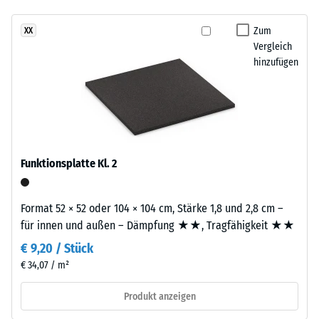
- Beständigkeit
Produkt
gegen
Zum
XX
ist
abrasiven
Vergleich
zweilagig
Verschleiß -
hinzufügen
aufgebaut.
Skalenwert 3 =
Die
"sehr gut" (BS
7188)
ca.
2
Wasserdurchlässigkeit
mm
(EN 12616) -
starke
Skalenwert 2 =
Funktionsplatte Kl. 2
Nutzschicht
Infiltration bis zu 10
besteht
mm/h (10 l/h/m²)
aus
Format 52 × 52 oder 104 × 104 cm, Stärke 1,8 und 2,8 cm –
Rutschhemmung
neu
für innen und außen – Dämpfung ★★, Tragfähigkeit ★★
(EN 16165) -
hergestelltem,
Skalenwert 3 =
€ 9,20 / Stück
durchgefärbtem
mittlerer
€ 34,07 / m²
und
Akzeptanzwinkel
schadstofffreiem
ca. 15°, Gruppe
Produkt anzeigen
EPDM-
R10