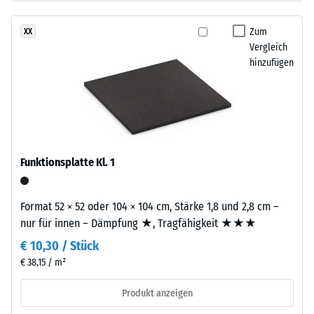
schwarzem
24
ELT-
Zum
XX
Stunden
Gummigranulat
Vergleich
Entlastung
feiner
hinzufügen
Körnung,
(BS
gebunden
7188)
mit
Polyurethan.
Die
Abkürzung
Funktionsplatte Kl. 1
ELT
/ 5
steht
Format 52 × 52 oder 104 × 104 cm, Stärke 1,8 und 2,8 cm –
für
nur für innen – Dämpfung ★, Tragfähigkeit ★★★
„End
€ 10,30 / Stück
of
Die
Life
€ 38,15 / m²
Druckfestigkeit
Tyres"
eines
Produkt anzeigen
–
Werkstoffes
das