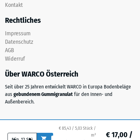
Zur
Kontakt
als
Bestimmung
Deckplatte
Rechtliches
der
in
Druckfestigkeit
einem
Impressum
wird
Schichtsystem
Datenschutz
das
konzipiert:
Prüfverfahren
AGB
Eine
nach
Widerruf
oder
BS
mehrere
7188:1998
Über WARCO Österreich
Lagen
angewendet.
werden
Dabei
Seit über 25 Jahren entwickelt WARCO in Europa Bodenbeläge
übereinander
wird
aus
gebundenem Gummigranulat
für den Innen- und
verlegt,
ein
Außenbereich.
die
Prüfkörper
Puzzleverzahnung
mit
hält
einer
die
€ 85,43 / 5,03 Stück /
Fläche
€ 17,00 /
obere
m²
-
+
von