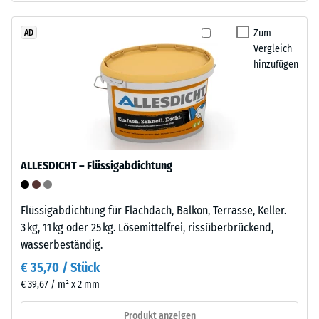
beschreibt
Granulat
seinen
stammt
Zum
AD
Widerstand
Vergleich
aus
gegen
hinzufügen
dem
punktuelle
Recycling
Belastungen.
von
Sie
Altreifen.
gibt
Die
an,
Basisschicht
in
ALLESDICHT – Flüssigabdichtung
wird
welchem
mit
Maße
hoher
Flüssigabdichtung für Flachdach, Balkon, Terrasse, Keller.
der
Dichte
3 kg, 11 kg oder 25 kg. Lösemittelfrei, rissüberbrückend,
Werkstoff
gepresst.
wasserbeständig.
unter
der
€ 35,70 / Stück
Einbau
Einwirkung
€ 39,67 / m² x 2 mm
–
einer
Verarbeitung
Produkt anzeigen
definierten