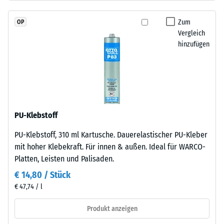
Granulat
Wärmedämmung -
(Ethylen-
Skalenwert 2 =
Zum
OP
Propylen-
Wärmeleitfähigkeit
Vergleich
Dien-
ca. 0,12 W/(m·K)
hinzufügen
Kautschuk),
Druckfestigkeit
gebunden
-
mit
Polyurethan.
Skalenwert
Die
4
Nutzschicht
PU-Klebstoff
=
hat
PU-Klebstoff, 310 ml Kartusche. Dauerelastischer PU-Kleber
eine
ca.
mit hoher Klebekraft. Für innen & außen. Ideal für WARCO-
geschlossene
0,25
Platten, Leisten und Palisaden.
Oberfläche.
mm
Die
€ 14,80 / Stück
Basisschicht
verbleibende
€ 47,74 / l
besteht
Eindellung
aus
Produkt anzeigen
nach
gereinigtem,