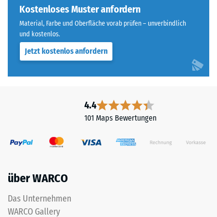
Widerstandsfähigkeit
ausgebildet.
Kostenloses Muster anfordern
gegenüber
Die
Material, Farbe und Oberfläche vorab prüfen – unverbindlich
Punktbelastungen
runde
und kostenlos.
hinweist.
Zahnform
Punktbelastungen
Jetzt kostenlos anfordern
sorgt
entstehen
für
z.
einen
B.
besonders
durch
stabilen
4.4
Schuhe
Plattenverbund
101 Maps Bewertungen
mit
und
hohen
verhindert
Absätzen,
ein
Möbelbeine,
Aufeinanderrutschen
Pflanzkübel
der
über WARCO
auf
Zähne.
Rollen
Diese
Das Unternehmen
oder
Platte
WARCO Gallery
Gerätefüße.
ist