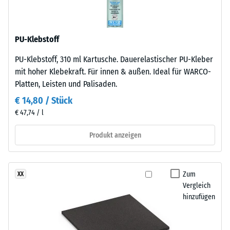
anthrazitfarbene
24
Produkte
wird
Stunden
PU-Klebstoff
ein
Entlastung
farbloses,
PU-Klebstoff, 310 ml Kartusche. Dauerelastischer PU-Kleber
(BS
für
mit hoher Klebekraft. Für innen & außen. Ideal für WARCO-
farbige
7188)
Platten, Leisten und Palisaden.
Varianten
€ 14,80 / Stück
ein
€ 47,74 / l
pigmentiertes
Bindemittel
/ 5
Produkt anzeigen
verwendet.
Die
Oberfläche
Zum
XX
ist
Vergleich
griffig
Die
hinzufügen
und
Druckfestigkeit
mittelfein
eines
strukturiert.
Werkstoffes