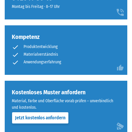
ist
Widerstandsfähigkeit
Montag bis Freitag · 8–17 Uhr
als
gegenüber
Deckplatte
Punktbelastungen
in
hinweist.
einem
Punktbelastungen
Kompetenz
Schichtsystem
entstehen
konzipiert:
z.
Produktentwicklung
Eine
B.
Materialverständnis
oder
durch
Anwendungserfahrung
mehrere
Schuhe
Lagen
mit
werden
hohen
übereinander
Absätzen,
Kostenloses Muster anfordern
verlegt,
Möbelbeine,
die
Material, Farbe und Oberfläche vorab prüfen – unverbindlich
Pflanzkübel
Puzzleverzahnung
und kostenlos.
auf
hält
Rollen
Jetzt kostenlos anfordern
die
oder
obere
Gerätefüße.