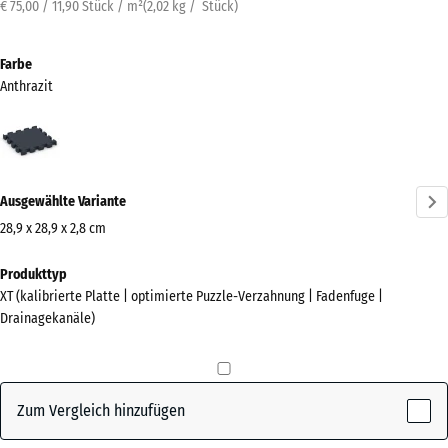
€ 75,00 / 11,90 Stück / m²
(
2,02
kg
/ Stück)
Farbe
Anthrazit
Anthrazit
(active)
Ausgewählte Variante
28,9 x 28,9 x 2,8 cm
Abmessungen
Produkttyp
für
XT (kalibrierte Platte | optimierte Puzzle-Verzahnung | Fadenfuge |
den
Drainagekanäle)
Versand
315
x
315
Zum Vergleich hinzufügen
x