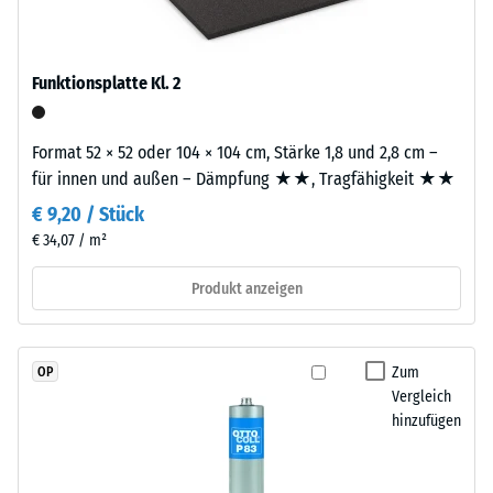
Skalenwert 3 =
steht
Wärmeleitfähigkeit
für
ca. 0,11 W/(m·K)
„End
Funktionsplatte Kl. 2
Frostbeständig
of
Life
Druckfestigkeit
Format 52 × 52 oder 104 × 104 cm, Stärke 1,8 und 2,8 cm –
Tyres“
-
für innen und außen – Dämpfung ★★, Tragfähigkeit ★★
–
Skalenwert
das
€ 9,20 / Stück
Granulat
2
€ 34,07 / m²
stammt
=
Produkt anzeigen
aus
ca.
dem
Recycling
0,75
von
Zum
OP
mm
Altreifen.
Vergleich
verbleibende
Für
hinzufügen
schwarze
Eindellung
bzw.
nach