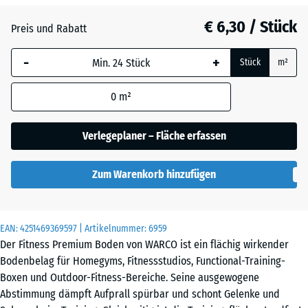
28
mm
€ 6,30 / Stück
Preis und Rabatt
Die gewählte, blau
-
+
Stück
m²
umrandete
Abmessung wird
0
m²
(sofern in den
Produktdaten nicht
anders angegeben)
Verlegeplaner – Fläche erfassen
für die
Bedarfsberechnung
Zum Warenkorb hinzufügen
verwendet.
28,9
x
EAN:
4251469369597
| Artikelnummer:
6959
28,9
Der Fitness Premium Boden von WARCO ist ein flächig wirkender
x
Bodenbelag für Homegyms, Fitnessstudios, Functional-Training-
2,8
Boxen und Outdoor-Fitness-Bereiche. Seine ausgewogene
cm
Abstimmung dämpft Aufprall spürbar und schont Gelenke und