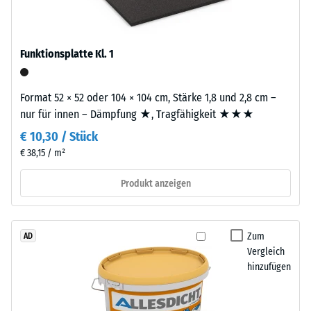
beschreibt
seinen
Einbau
Widerstand
–
Funktionsplatte Kl. 1
gegen
Verarbeitung
punktuelle
–
Belastungen.
Format 52 × 52 oder 104 × 104 cm, Stärke 1,8 und 2,8 cm –
Montage
Sie
nur für innen – Dämpfung ★, Tragfähigkeit ★★★
gibt
€ 10,30 / Stück
Die
an,
€ 38,15 / m²
Puzzleverzahnung
in
ist
welchem
Produkt anzeigen
mit
Maße
gerundeten,
der
wellenförmigen
Werkstoff
Zum
AD
Zähnen
unter
Vergleich
an
der
hinzufügen
allen
Einwirkung
vier
einer
Seiten