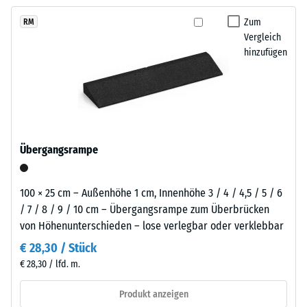
kein
Granulatstruktur,
langfristig wirtschaftlich nutzen lässt.
Produkt
Scheinbare
das
Zum
RM
für
Dichte -
Vergleich
sich
den
Skalenwert
hinzufügen
natürlich
1 = bis 780
Produktvergleich
in
kg/m³
ausgewählt.
Garten-
und
Stoß-, Schwingungs-
Terrassenanlagen
und
Trittschalldämmung
einfügt.
Übergangsrampe
– Skalenwert 5 =
hervorragende
Material
Dämpfung
100 × 25 cm – Außenhöhe 1 cm, Innenhöhe 3 / 4 / 4,5 / 5 / 6
–
Rutschfestigkeit Klasse
/ 7 / 8 / 9 / 10 cm – Übergangsrampe zum Überbrücken
Bestandteile
DS (EN 14041) -
von Höhenunterschieden – lose verlegbar oder verklebbar
und
Skalenwert 3 =
Aufbau
€ 28,30 / Stück
Gleitreibungskoeffizient
€ 28,30 / lfd. m.
ca. 0,45
Abriebfestigkeit
Produkt anzeigen
Das
- Beständigkeit