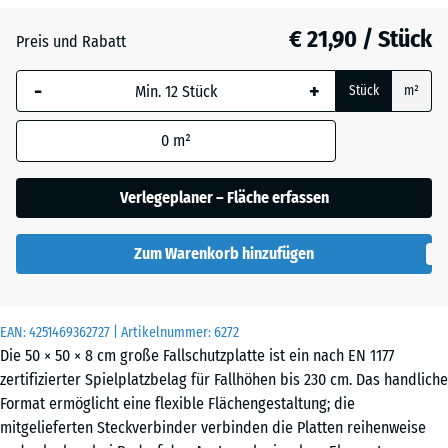
Anthrazit
- € 0,30
€ 21,90 / Stück
Preis und Rabatt
-
+
Grasgrün
+ € 1,70
Stück
m²
0
m²
Himmelblau
+ € 4,10
Verlegeplaner – Fläche erfassen
Sandbeige
+ € 4,60
Zum Warenkorb hinzufügen
Schiefergrau
+ € 4,10
EAN:
4251469362727
| Artikelnummer:
6272
Die 50 × 50 × 8 cm große Fallschutzplatte ist ein nach EN 1177
zertifizierter Spielplatzbelag für Fallhöhen bis 230 cm. Das handliche
Format ermöglicht eine flexible Flächengestaltung; die
mitgelieferten Steckverbinder verbinden die Platten reihenweise