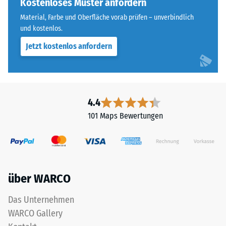
Kostenloses Muster anfordern
Wärmedämmung -
of
Skalenwert 5 =
Material, Farbe und Oberfläche vorab prüfen – unverbindlich
Life
Wärmeleitfähigkeit
und kostenlos.
Tyres"
ca. 0,07 W/(m·K)
Jetzt kostenlos anfordern
und
Frostbeständig
bezeichnet
Gummigranulat,
Druckfestigkeit
das
-
aus
4.4
Skalenwert
dem
101 Maps Bewertungen
Recycling
2
von
=
Altreifen
ca.
gewonnen
wird.
0,75
über WARCO
Die
mm
obere
Das Unternehmen
verbleibende
Nutzschicht
WARCO Gallery
aus
Eindellung