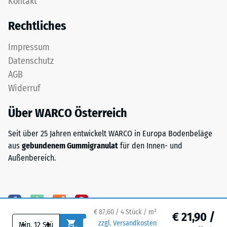
Kontakt
feinem
nach
ELT-
Rechtliches
24
Granulat
bildet
Stunden
Impressum
eine
Entlastung
Datenschutz
abriebfeste,
(BS
AGB
rutschhemmende
Widerruf
Oberfläche.
7188)
Die
Über WARCO Österreich
untere
Schicht
Seit über 25 Jahren entwickelt WARCO in Europa Bodenbeläge
aus
/ 5
aus
gebundenem Gummigranulat
für den Innen- und
gröberem
Außenbereich.
ELT-
Granulat
unterstützt
Elastizität,
Die
Stoßdämpfung
Druckfestigkeit
€ 87,60 / 4 Stück / m²
€ 21,90 /
-
+
und
eines
zzgl. Versandkosten