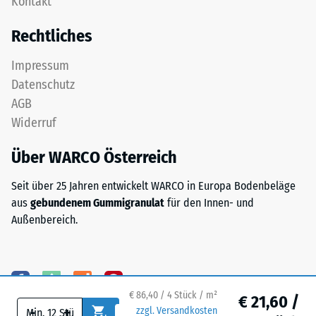
Kontakt
obere
nach
Nutzschicht
Rechtliches
24
aus
feinem
Stunden
Impressum
ELT-
Entlastung
Datenschutz
Granulat
(BS
AGB
bildet
Widerruf
eine
7188)
abriebfeste,
Über WARCO Österreich
rutschhemmende
Oberfläche.
Seit über 25 Jahren entwickelt WARCO in Europa Bodenbeläge
Die
/ 5
aus
gebundenem Gummigranulat
für den Innen- und
untere
Außenbereich.
Schicht
aus
gröberem
ELT-
Die
Granulat
Druckfestigkeit
€ 86,40 / 4 Stück / m²
€ 21,60 /
-
+
unterstützt
eines
zzgl. Versandkosten