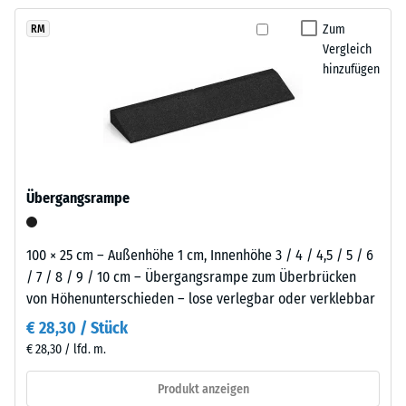
kein
Schwarzton
langfristig wirtschaftlich nutzen lässt.
Produkt
Scheinbare
fügt
Zum
RM
für
Dichte -
Vergleich
sich
den
Skalenwert
hinzufügen
unauffällig
1 = bis 780
Produktvergleich
in
kg/m³
ausgewählt.
moderne
Außenanlagen
Stoß-, Schwingungs-
und
und
Trittschalldämmung
industriell
Übergangsrampe
– Skalenwert 5 =
geprägte
hervorragende
Bereiche
Dämpfung
ein.
100 × 25 cm – Außenhöhe 1 cm, Innenhöhe 3 / 4 / 4,5 / 5 / 6
Rutschfestigkeit Klasse
/ 7 / 8 / 9 / 10 cm – Übergangsrampe zum Überbrücken
DS (EN 14041) -
von Höhenunterschieden – lose verlegbar oder verklebbar
Material
Skalenwert 3 =
–
€ 28,30 / Stück
Gleitreibungskoeffizient
Bestandteile
€ 28,30 / lfd. m.
ca. 0,45
und
Abriebfestigkeit
Aufbau
Produkt anzeigen
- Beständigkeit