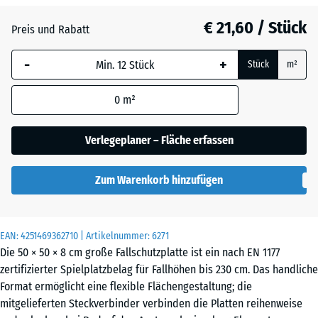
Grasgrün
+ € 2,00
€ 21,60 / Stück
Preis und Rabatt
-
+
Himmelblau
+ € 4,40
Stück
m²
0
m²
Sandbeige
+ € 4,90
Verlegeplaner – Fläche erfassen
Schiefergrau
+ € 4,40
Zum Warenkorb hinzufügen
Ziegelrot
+ € 0,30
EAN:
4251469362710
| Artikelnummer:
6271
Die 50 × 50 × 8 cm große Fallschutzplatte ist ein nach EN 1177
zertifizierter Spielplatzbelag für Fallhöhen bis 230 cm. Das handliche
Format ermöglicht eine flexible Flächengestaltung; die
mitgelieferten Steckverbinder verbinden die Platten reihenweise