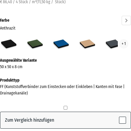
€ 86,40 / 4 Stück / m²
(
11,50
kg
/ Stück)
Farbe
Anthrazit
Anthrazit
Grasgrün
Himmelblau
Sandbeige
Schi
+ 1
(active)
Mehr
Ausgewählte Variante
Informationen
50 x 50 x 8 cm
zu
den
Produkttyp
Farben?
FF (Kunststoffverbinder zum Einstecken oder Einkleben | Kanten mit Fase |
Drainagekanäle)
Farbpalette
anzeigen
(active)
Anthrazit
Zum Vergleich hinzufügen