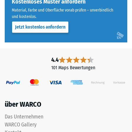
Kostenloses Muster anfordern
Wärmedämmung -
steht
Skalenwert 5 =
Material, Farbe und Oberfläche vorab prüfen – unverbindlich
für
Wärmeleitfähigkeit
und kostenlos.
„End
ca. 0,07 W/(m·K)
Jetzt kostenlos anfordern
of
Frostbeständig
Life
Tyres"
Druckfestigkeit
und
-
bezeichnet
4.4
Skalenwert
Gummigranulat,
101 Maps Bewertungen
das
2
aus
=
dem
ca.
Recycling
von
0,75
über WARCO
Altreifen
mm
gewonnen
Das Unternehmen
verbleibende
wird.
WARCO Gallery
Die
Eindellung