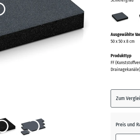
Schiefergrau
Schie
(acti
Mehr
Ausgewählte Va
Informationen
50 x 50 x 8 cm
zu
den
Produkttyp
Farben?
FF (Kunststoffve
Drainagekanäle
Farbpalett
anzeigen
Schiefe
Zum Verglei
Anthrazi
Preis und R
Grasgrü