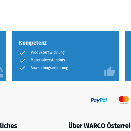
eibende
llung
Kompetenz
en
Produktentwicklung
stung
Materialverständnis
Anwendungserfahrung
liches
Über WARCO Österrei