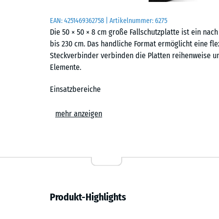
EAN:
4251469362758
| Artikelnummer:
6275
Die 50 × 50 × 8 cm große Fallschutzplatte ist ein nach
bis 230 cm. Das handliche Format ermöglicht eine fle
Steckverbinder verbinden die Platten reihenweise u
Elemente.
Einsatzbereiche
Der Fallschutzboden kommt überall dort zum Einsatz,
mehr anzeigen
aufgefangen werden sollen. Typische Standorte sind
und Spielturme für ältere Kinder auf öffentlichen Sp
in Therapie- und Reha-Einrichtungen eingesetzt, wo
bietet.
Aufbau und Material
Produkt-Highlights
Die Platten bestehen aus PU-gebundenem ELT-Gummigra
Gummigranulat aus recycelten Fahrzeugreifen. Die obe