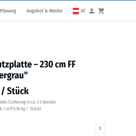
 Planung
Angebot & Muster
AT
utzplatte – 230 cm FF
ergrau"
 / Stück
sten
/
Lieferung in ca.
2-3 Wochen
ck / m²
(
11,50
kg
/ Stück)