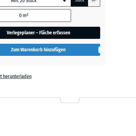
+
Stück
m²
0
m²
blau
Verlegeplaner – Fläche erfassen
ige
+ € 0,50
Zum Warenkorb hinzufügen
t
- € 4,10
t herunterladen