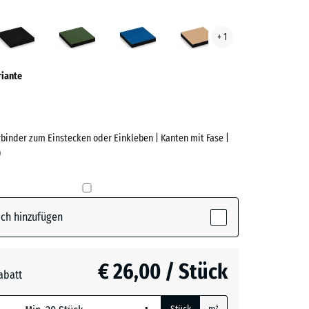
fergrau
Anthrazit
Grasgrün
Himmelblau
Sandbeige
+ 1
ve)
riante
rbinder zum Einstecken oder Einkleben | Kanten mit Fase |
)
e
(active)
rgrau
ch hinzufügen
t
- € 4,40
€ 26,00 / Stück
abatt
n
- € 2,40