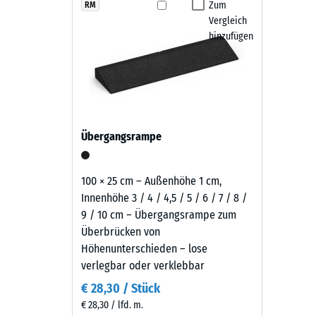
Produkten
Zum
RM
Rutschfe
Die Fallschutzplatten sind witterungsbeständig, r
Vergleich
in
Abriebf
Schwingungen - Lauf, Roll- und Schleifgeräusche. Di
hinzufügen
Schiefergrau
Hochdruckreiniger. Bei Bedarf lassen sich einzelne P
wird
Wasserdu
bleibt und sich langfristig wirtschaftlich nutzen lässt.
schwarzes
Rutschh
Gummigranulat
aus
Wärmedä
der
Frostbe
Übergangsrampe
Reifenverwertung
Druckf
mit
einem
-
100 × 25 cm – Außenhöhe 1 cm,
schiefergrau
Innenhöhe 3 / 4 / 4,5 / 5 / 6 / 7 / 8 /
Skale
pigmentierten
9 / 10 cm – Übergangsrampe zum
2
Bindemittel
Überbrücken von
gleichmäßig
=
Höhenunterschieden – lose
umhüllt.
verlegbar oder verklebbar
ca.
Der
€ 28,30 / Stück
0,75
Farbton
€ 28,30 / lfd. m.
zeigt
mm