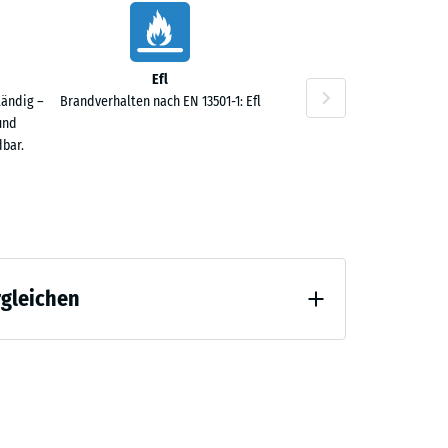
Efl
tändig –
Brandverhalten nach EN 13501-1: Efl
und
bar.
rgleichen
 Entlastung (BS 7188)
ng