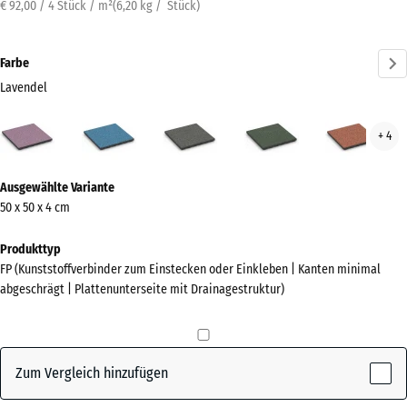
€ 92,00 / 4 Stück / m²
(
6,20
kg
/ Stück)
Farbe
Lavendel
Lavendel
Atlantik
Dunkelgrauer
Englischer
Feue
+ 4
(active)
Granit
Rasen
Mehr
Ausgewählte Variante
Informationen
50 x 50 x 4 cm
zu
den
Produkttyp
Farben?
FP (Kunststoffverbinder zum Einstecken oder Einkleben | Kanten minimal
abgeschrägt | Plattenunterseite mit Drainagestruktur)
Farbpalette
anzeigen
(active)
Lavendel
Zum Vergleich hinzufügen