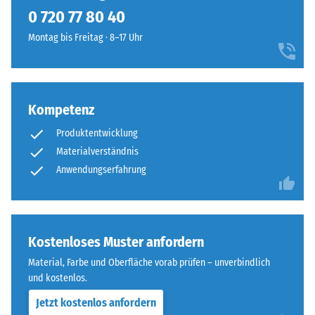
kein
und
0 720 77 80 40
Produkt
Scheinbare
Rottönen,
für
Dichte -
Montag bis Freitag · 8–17 Uhr
die
den
Skalenwert
ein
1 = bis 780
Produktvergleich
vielschichtiges,
kg/m³
ausgewählt.
sanftes
Farbbild
Kompetenz
Stoß-, Schwingungs-
mit
und
Produktentwicklung
Trittschalldämmung
ruhiger
Materialverständnis
– Skalenwert 4 =
Ausstrahlung
Anwendungserfahrung
starke Dämpfung
ergeben.
Rutschfestigkeit Klasse
DS (EN 14041) -
Material
Skalenwert 4 =
–
Kostenloses Muster anfordern
Gleitreibungskoeffizient
Bestandteile
ca. 0,53
Material, Farbe und Oberfläche vorab prüfen – unverbindlich
und
und kostenlos.
Abriebfestigkeit
Aufbau
- Beständigkeit
Jetzt kostenlos anfordern
gegen