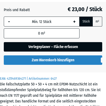
Atlantik
€ 23,00 / Stück
Preis und Rabatt
-
+
Dunkelgrauer
Stück
m²
Granit
0
m²
Englischer
Verlegeplaner – Fläche erfassen
Rasen
Zum Warenkorb hinzufügen
Feuersglut
EAN:
4251469364271
| Artikelnummer:
6427
Die Fallschutzplatte 50 × 50 × 4 cm mit EPDM-Nutzschicht ist ein
stoßdämpfender Spielplatzbelag für Fallhöhen bis 120 cm. Sie ist
Grauer
nach EN 1177 geprüft und für Spielplätze mit mittlerer Fallhöhe
Granit
geeignet. Das handliche Format und die seitlich eingesteckten