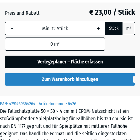
Atlantik
€ 23,00 / Stück
Preis und Rabatt
-
+
Dunkelgrauer
Stück
m²
Granit
0
m²
Englischer
Verlegeplaner – Fläche erfassen
Rasen
Zum Warenkorb hinzufügen
Grauer
Granit
EAN:
4251469364264
| Artikelnummer:
6426
Die Fallschutzplatte 50 × 50 × 4 cm mit EPDM-Nutzschicht ist ein
stoßdämpfender Spielplatzbelag für Fallhöhen bis 120 cm. Sie ist
Lavendel
nach EN 1177 geprüft und für Spielplätze mit mittlerer Fallhöhe
geeignet. Das handliche Format und die seitlich eingesteckten