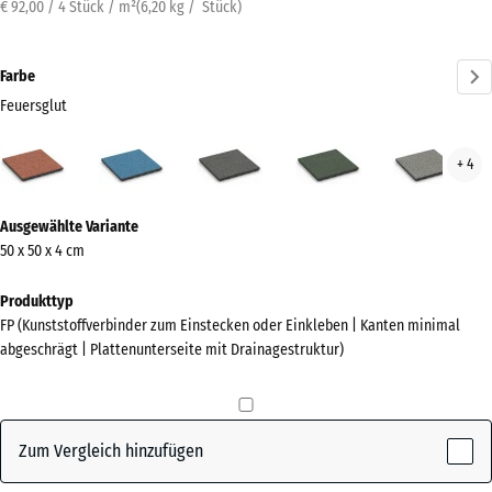
€ 92,00 / 4 Stück / m²
(
6,20
kg
/ Stück)
Farbe
Feuersglut
Feuersglut
Atlantik
Dunkelgrauer
Englischer
Grau
+ 4
(active)
Granit
Rasen
Gran
Mehr
Ausgewählte Variante
Informationen
50 x 50 x 4 cm
zu
den
Produkttyp
Farben?
FP (Kunststoffverbinder zum Einstecken oder Einkleben | Kanten minimal
abgeschrägt | Plattenunterseite mit Drainagestruktur)
Farbpalette
anzeigen
(active)
Feuersglut
Zum Vergleich hinzufügen