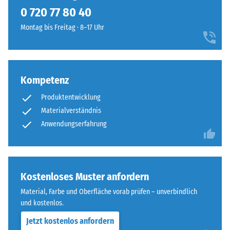
kein
kontrastreichen,
0 720 77 80 40
Produkt
Scheinbare
kraftvollen
für
Dichte -
Montag bis Freitag · 8–17 Uhr
Farbbild
den
Skalenwert
mit
1 = bis 780
Produktvergleich
ausdrucksstarker,
kg/m³
ausgewählt.
lebhafter
Wirkung.
Kompetenz
Stoß-, Schwingungs-
und
Produktentwicklung
Trittschalldämmung
Material
Materialverständnis
– Skalenwert 4 =
–
Anwendungserfahrung
starke Dämpfung
Bestandteile
Rutschfestigkeit Klasse
und
DS (EN 14041) -
Aufbau
Skalenwert 4 =
Kostenloses Muster anfordern
Gleitreibungskoeffizient
Dieses
ca. 0,53
Material, Farbe und Oberfläche vorab prüfen – unverbindlich
Produkt
und kostenlos.
Abriebfestigkeit
ist
- Beständigkeit
Jetzt kostenlos anfordern
zweilagig
gegen