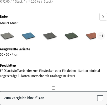
€ 92,00 / 4 Stück / m²
(
6,20
kg
/ Stück)
Farbe
Grauer Granit
Grauer
Atlantik
Dunkelgrauer
Englischer
Feue
+ 4
Granit
Granit
Rasen
(active)
Mehr
Ausgewählte Variante
Informationen
50 x 50 x 4 cm
zu
den
Produkttyp
Farben?
FP (Kunststoffverbinder zum Einstecken oder Einkleben | Kanten minimal
abgeschrägt | Plattenunterseite mit Drainagestruktur)
Farbpalette
anzeigen
Grauer
Zum Vergleich hinzufügen
(active)
Granit