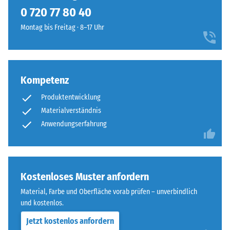
kein
sowie
0 720 77 80 40
Produkt
Scheinbare
Anthrazit
für
Dichte -
Montag bis Freitag · 8–17 Uhr
und
den
Skalenwert
erzeugt
1 = bis 780
Produktvergleich
ein
kg/m³
ausgewählt.
lebendiges,
natürlich
Kompetenz
Stoß-, Schwingungs-
wirkendes
und
Produktentwicklung
Trittschalldämmung
Farbbild
Materialverständnis
– Skalenwert 4 =
wie
Anwendungserfahrung
starke Dämpfung
geschliffener
Stein.
Rutschfestigkeit Klasse
DS (EN 14041) -
Skalenwert 4 =
Material
Kostenloses Muster anfordern
Gleitreibungskoeffizient
–
ca. 0,53
Material, Farbe und Oberfläche vorab prüfen – unverbindlich
Bestandteile
und kostenlos.
Abriebfestigkeit
und
- Beständigkeit
Aufbau
Jetzt kostenlos anfordern
gegen