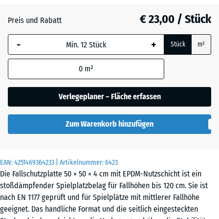
€ 23,00 / Stück
Atlantik
Preis und Rabatt
-
+
Stück
m²
Dunkelgrauer
Granit
0
m²
Verlegeplaner – Fläche erfassen
Englischer
Rasen
Zum Warenkorb hinzufügen
Feuersglut
EAN:
4251469364233
| Artikelnummer:
6423
Die Fallschutzplatte 50 × 50 × 4 cm mit EPDM-Nutzschicht ist ein
stoßdämpfender Spielplatzbelag für Fallhöhen bis 120 cm. Sie ist
Lavendel
nach EN 1177 geprüft und für Spielplätze mit mittlerer Fallhöhe
geeignet. Das handliche Format und die seitlich eingesteckten